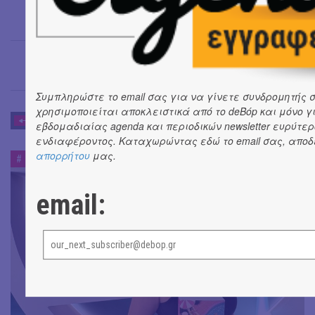
Σοφία Αλεξίου
→
Συμπληρώστε το email σας για να γίνετε συνδρομητής στ
χρησιμοποιείται αποκλειστικά από το deBόp και μόνο γ
MOM AND THE CITY
εβδομαδιαίας agenda και περιοδικών newsletter ευρύτερ
ενδιαφέροντος. Καταχωρώντας εδώ το email σας, απο
απορρήτου
μας.
MOM AND THE CITY
#
email: