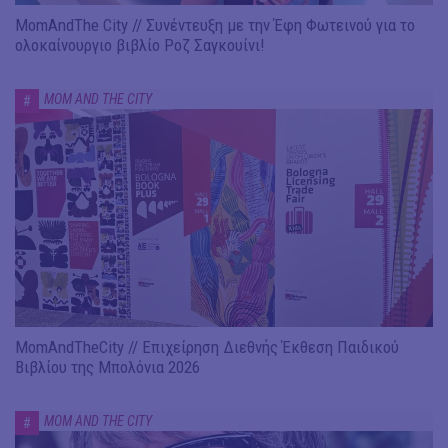
MomAndThe City // Συνέντευξη με την Έφη Φωτεινού για το
ολοκαίνουργιο βιβλίο Ροζ Σαγκουίνι!
MOM AND THE CITY
#
MomAndTheCity // Επιχείρηση Διεθνής Έκθεση Παιδικού
Βιβλίου της Μπολόνια 2026
MOM AND THE CITY
#