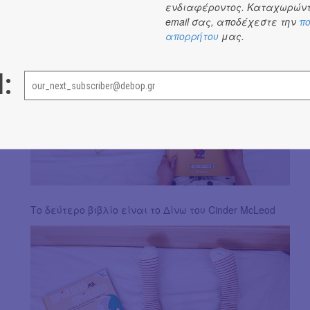
ενδιαφέροντος. Καταχωρώντ
email σας, αποδέχεστε την
πο
απορρήτου
μας.
l:
Το δεύτερο βιβλίο είναι το Δίνω του Cinder McLeod