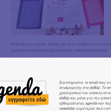
Αυτό που μου αρέσει επίσης σε αυτό το βιβλίο είναι η απ
γεμάτη εντυπωσιακά χρώματα και τόσο παραστατική.
Το βιβλίο είναι για παιδάκια ηλικίας 9+ ετών αλλά και
Συγγραφέας : Baptist Cornabas
Εικονογράφηση: Antoine Corbineau
Συμπληρώστε το email σας γι
Εκδόσεις Διόπτρα
συνδρομητής στο deBόp. Το em
χρησιμοποιείται αποκλειστικ
Αριθμός Σελίδων 88
deBόp και μόνο για την αποσ
Ηλικίες 3+
εβδομαδιαίας agenda και πε
newsletter ευρύτερου πολιτιστ