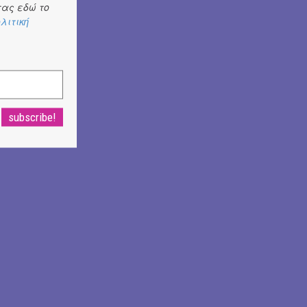
ας εδώ το
λιτική