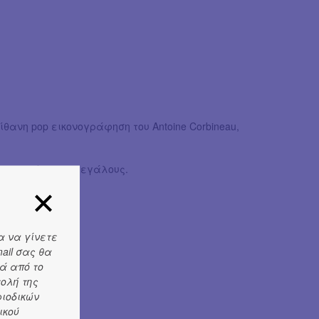
ίθανη pop εικονογράφηση του Antoine Corbineau,
 για εμάς τους μεγάλους.
α να γίνετε
ail σας θα
ά από το
τολή της
ριοδικών
ικού