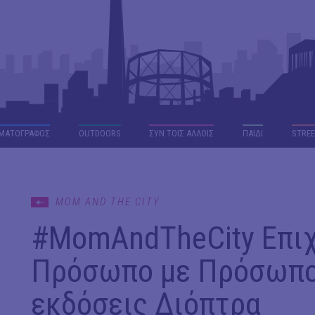
ΜΑΤΟΓΡΑΦΟΣ
OUTDΟORS
ΣΥΝ ΤΟΙΣ ΑΛΛΟΙΣ
ΠΑΙΔΙ
STREE
MOM AND THE CITY
#MomAndTheCity Επιχε
Πρόσωπο με Πρόσωπο 
εκδόσεις Διόπτρα