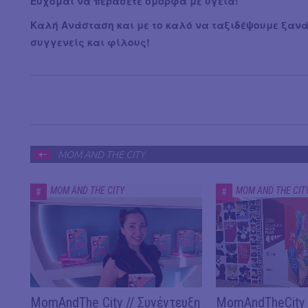
Εύχομαι να περάσετε όμορφα με υγεία!
Καλή Ανάσταση και με το καλό να ταξιδέψουμε ξανά
συγγενείς και φίλους!
MOM AND THE CITY
MOM AND THE CITY
MOM AND THE CIT
#
#
MomAndThe City // Συνέντευξη
MomAndTheCity /