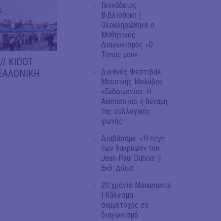
Γεννάδειος
Βιβλιοθήκη |
Ολοκληρώθηκε ο
Μαθητικός
Διαγωνισμός «Ο
Τόπος μου»
// KIDOT
Διεθνές Φεστιβάλ
ΣΣΑΛΟΝΙΚΗ
Μουσικής Μολύβου
«Ευδαιμονία»: Η
Animato και η δύναμη
της συλλογικής
φωνής
Διαβάσαμε: «Η πηγή
των δακρύων» του
Jean-Paul Dubois ||
Εκδ. Δώμα
20 χρόνια Monumenta
| Κάλεσμα
συμμετοχής σε
διαγωνισμό