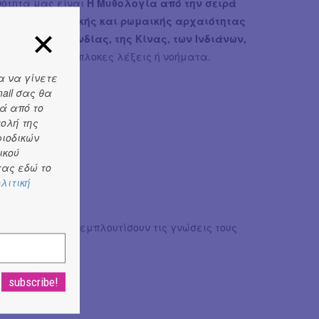
νότητά μας είναι
Η Μυθολογία από την σειρά
ρωες της
ελληνικής και ρωμαικής αρχαιότητας
 Μάγιας, της Ινδίας, της Κίνας, των Ινδιάνων,
ικά χωρίς πολύπλοκες λέξεις ή νοήματα.
α να γίνετε
ail σας θα
ά από το
τολή της
ριοδικών
ικού
ας εδώ το
λιτική
ριότητες για να εμπλουτίσουν τις γνώσεις τους
εδώ