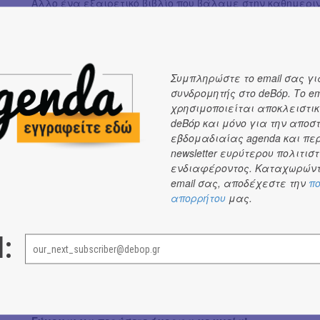
Άλλο ένα εξαιρετικό βιβλίο που βάλαμε στην καθημερι
Εικόνες
στο οποίο θα μάθεις για αρχαίους θεούς και ή
αλλά και διάσημους μύθους της
αρχαίας Αιγύπτου, των
των Βίκινγκς
σε γλώσσα απλή, εστιασμένη στα σημαντ
Συμπληρώστε το email σας γι
συνδρομητής στο deBόp. Το em
χρησιμοποιείται αποκλειστικ
deBόp και μόνο για την αποσ
εβδομαδιαίας agenda και πε
newsletter ευρύτερου πολιτιστ
ενδιαφέροντος. Καταχωρώντ
email σας, αποδέχεστε την
πο
απορρήτου
μας.
Στο τέλος του βιβλίου θα βρείτε διασκεδαστικές δραστη
l:
τα παιδιά!
Για να συνδεθείτε στη σελίδα μου στο facebook πατήστε
Καλό Πάσχα αγαπημένες και αγαπημένοι!