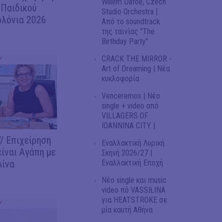
Willem Dafoe, Czech
 Παιδικού
Studio Orchestra |
ολόνια 2026
Από το soundtrack
της ταινίας "The
Birthday Party"
CRACK THE MIRROR -
Y
Art of Dreaming | Νέα
κυκλοφορία
Venceremos | Νέο
single + video από
VILLAGERS OF
IOANNINA CITY |
/ Επιχείρηση
Εναλλακτική Λυρική
είναι Αγάπη με
Σκηνή 2026/27 |
Λίνα
Εναλλακτική Εποχή
Νέο single και music
video πό VASSIŁINA
για HEATSTROKE σε
Y
μία καυτή Αθήνα