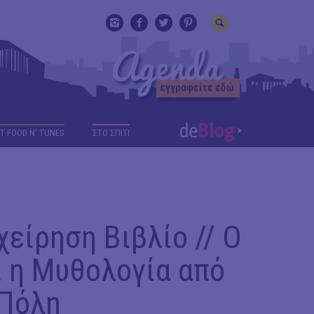
T FOOD N' TUNES
ΣΤΟ ΣΠΙΤΙ
ίρηση Βιβλίο // Ο
 η Μυθολογία από
 Πόλη