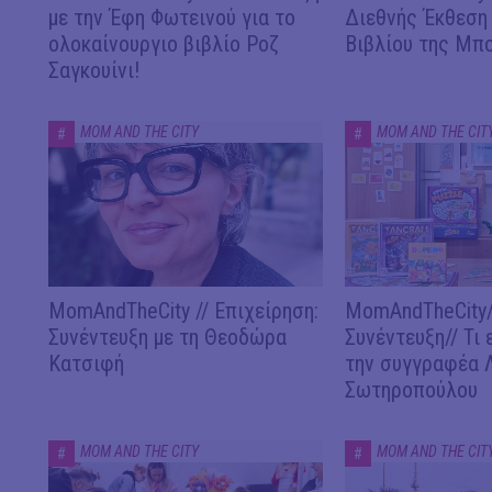
με την Έφη Φωτεινού για το
Διεθνής Έκθεση
ολοκαίνουργιο βιβλίο Ροζ
Βιβλίου της Μπ
Σαγκουίνι!
MOM AND THE CITY
MOM AND THE CIT
#
#
MomAndTheCity // Επιχείρηση:
MomAndTheCity/
Συνέντευξη με τη Θεοδώρα
Συνέντευξη// Τι 
Κατσιφή
την συγγραφέα 
Σωτηροπούλου
MOM AND THE CITY
MOM AND THE CIT
#
#