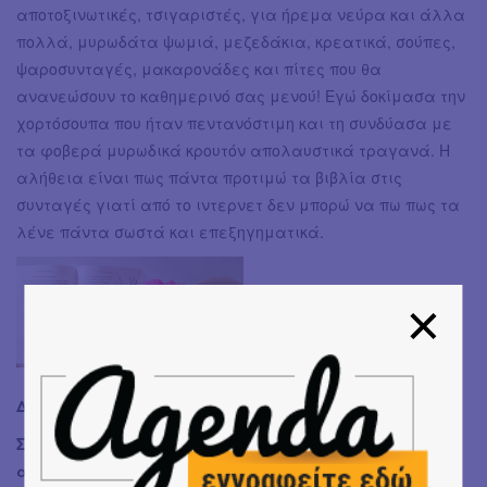
αποτοξινωτικές, τσιγαριστές, για ήρεμα νεύρα και άλλα
πολλά, μυρωδάτα ψωμιά, μεζεδάκια, κρεατικά, σούπες,
ψαροσυνταγές, μακαρονάδες και πίτες που θα
ανανεώσουν το καθημερινό σας μενού! Εγώ δοκίμασα την
χορτόσουπα που ήταν πεντανόστιμη και τη συνδύασα με
τα φοβερά μυρωδικά κρουτόν απολαυστικά τραγανά. Η
αλήθεια είναι πως πάντα προτιμώ τα βιβλία στις
συνταγές γιατί από το ιντερνετ δεν μπορώ να πω πως τα
λένε πάντα σωστά και επεξηγηματικά.
Διαγωνισμός
Σε συνεργασία με την Brainfood θα σας χαρίσουμε
αυτά τα 2 πανέμορφα βιβλία με πολλή αγάπη!