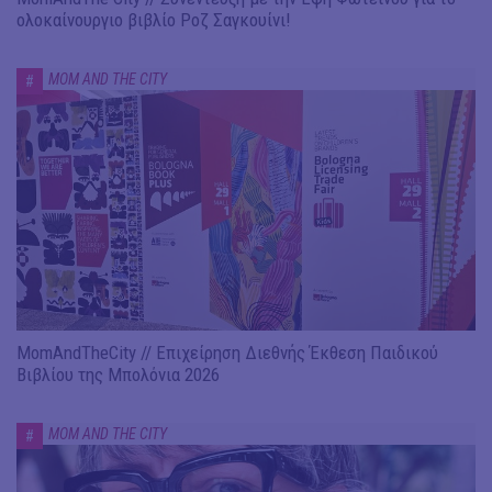
ολοκαίνουργιο βιβλίο Ροζ Σαγκουίνι!
MOM AND THE CITY
#
MomAndTheCity // Επιχείρηση Διεθνής Έκθεση Παιδικού
Βιβλίου της Μπολόνια 2026
MOM AND THE CITY
#