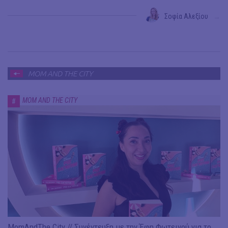
Σοφία Αλεξίου
→
MOM AND THE CITY
MOM AND THE CITY
#
MomAndThe City // Συνέντευξη με την Έφη Φωτεινού για το