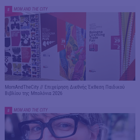
MOM AND THE CITY
#
MomAndTheCity // Επιχείρηση Διεθνής Έκθεση Παιδικού
Βιβλίου της Μπολόνια 2026
MOM AND THE CITY
#