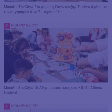
MomAndTheCity// Επιχείρηση Συνέντευξη// Τι είναι Αγάπη με
την συγγραφέα Λίνα Σωτηροπούλου
MOM AND THE CITY
#
MomAndTheCity// Οι Αθηνοπεριπέτειες στο KIDOT Athens
Festival
MOM AND THE CITY
#