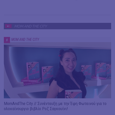
MOM AND THE CITY
MOM AND THE CITY
#
MomAndThe City // Συνέντευξη με την Έφη Φωτεινού για το
ολοκαίνουργιο βιβλίο Ροζ Σαγκουίνι!