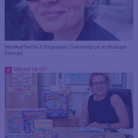
MomAndTheCity // Επιχείρηση: Συνέντευξη με τη Θεοδώρα
Κατσιφή
MOM AND THE CITY
#