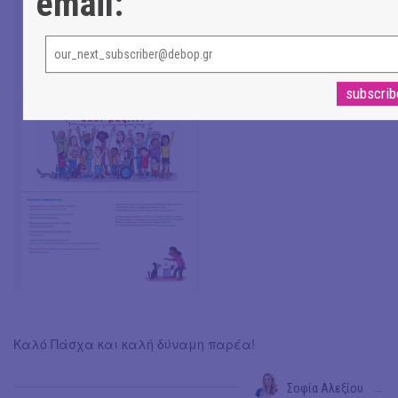
email:
Καλό Πάσχα και καλή δύναμη παρέα!
Σοφία Αλεξίου
→