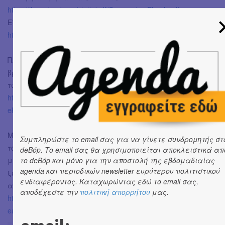
https://ikarosbooks.gr/static/pdf/CoronavirusEbook.pdf
Είναι επίσης διαθέσιμο και στην πλατφόρμα Issuu:
https://issuu.com/ikarosbooks/docs/9789605723439
Πληροφορίες σχετικά με την κυκλοφορία μπορείτε να
βρείτε και στο site
των εκδόσεων Ίκαρος:
https://ikarosbooks.gr/blog/koronoios-ena-dorean-ebook-apo-tis-
ekdosis-ikaros-se-ikonografisi-axel-scheffler
Μπορείτε να βρείτε όλο το υλικό (εξώφυλλο του βιβλίου,
Συμπληρώστε το email σας για να γίνετε συνδρομητής στ
το δελτίο Τύπου
deBόp. Το email σας θα χρησιμοποιείται αποκλειστικά απ
με όλες τις πληροφορίες καθώς και το δελτίο Τύπου της
το deBόp και μόνο για την αποστολή της εβδομαδιαίας
agenda και περιοδικών newsletter ευρύτερου πολιτιστικού
ξένης έκδοσης) στο
ενδιαφέροντος. Καταχωρώντας εδώ το email σας,
ακόλουθο link:
αποδέχεστε την
πολιτική απορρήτου
μας.
https://www.dropbox.com/sh/lxt50yfgg5mu79w/AADWYONeN0wapy
ea