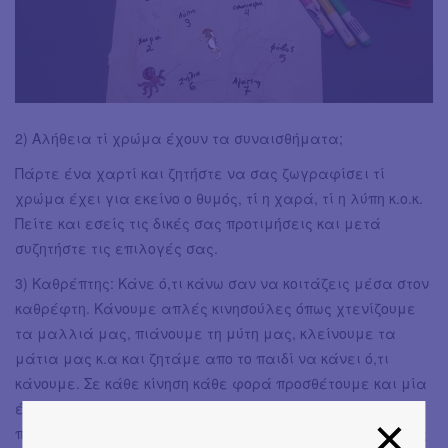
2) Αλήθεια τί χρώμα έχουν τα συναισθήματα;
Πάρτε ένα χαρτί και ζητήστε να σας ζωγραφίσει τί
χρώμα έχει για εκείνο ο θυμός, τί η χαρά, τί η λύπη κ.ο.κ.
Πείτε και εσείς τις δικές σας προτιμήσεις και μετά
συζητήστε τις επιλογές σας.
3) Καθρέπτης: Κάνε ό,τι κάνω σαν να κοιτάζεις μέσα στον
καθρέφτη. Κάνουμε απλές κινησούλες όπως χτενίζουμε
τα μαλλιά μας, πιάνουμε τη μύτη μας, κλείνουμε τα
μάτια μας κ.α και ζητάμε απο το παιδί να κάνει ό,τι
κάνουμε. Σε κάθε κίνηση κάθε φορά προσθέτουμε και μία
έκφραση -χαμόγελο, θλίψη, θυμός- και ζητάμε απο το
παιδί να μιμηθεί κι αυτό. Σε παιδιά μεγαλύτερης ηλικίας