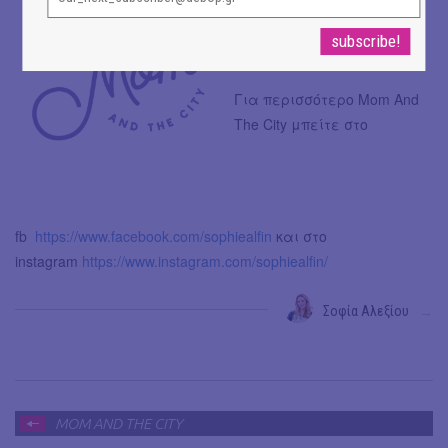
Για περισσότερο Mom And
The City μπείτε στο
fb
https://www.facebook.com/sophiealfin
και στο
instagram
https://www.instagram.com/sophiealfin/
Σοφία Αλεξίου
→
MOM AND THE CITY