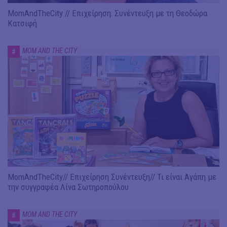
MomAndTheCity // Επιχείρηση: Συνέντευξη με τη Θεοδώρα
Κατσιφή
MOM AND THE CITY
#
MomAndTheCity// Επιχείρηση Συνέντευξη// Τι είναι Αγάπη με
την συγγραφέα Λίνα Σωτηροπούλου
MOM AND THE CITY
#