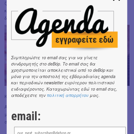
ζητάμε να κάνει την αντίθετη έκφραση απο αυτή που
κάνουμε εμείς (γέλιο εμείς θλίψη αυτό). Κατα τη
διάρκεια εξηγούμε τους κανόνες όσες φορές χρειαστεί.
Συμπληρώστε το email σας για να γίνετε
συνδρομητής στο deBόp. Το email σας θα
χρησιμοποιείται αποκλειστικά από το deBόp και
μόνο για την αποστολή της εβδομαδιαίας agenda
και περιοδικών newsletter ευρύτερου πολιτιστικού
ενδιαφέροντος. Καταχωρώντας εδώ το email σας,
αποδέχεστε την
πολιτική απορρήτου
μας.
Καλά παιχνίδια εύχομαι!
Άν έχετε κι εσείς κάποια παιχνίδια συναισθημάτων να
email:
μας πείτε ή κάποια βιβλία που βοηθούν στην αναγνώριση
συναισθημάτων, περιμένω να σας ακούσω με χαρά!