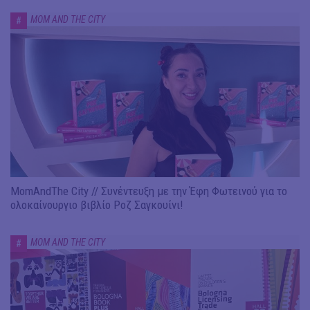
MOM AND THE CITY
#
MomAndThe City // Συνέντευξη με την Έφη Φωτεινού για το
ολοκαίνουργιο βιβλίο Ροζ Σαγκουίνι!
MOM AND THE CITY
#