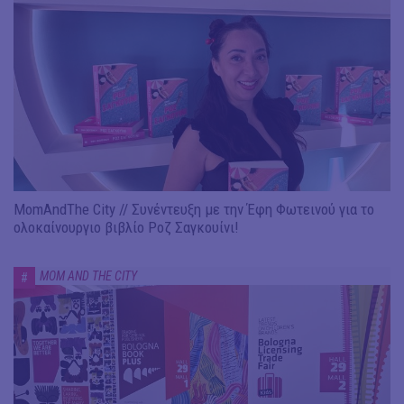
MomAndThe City // Συνέντευξη με την Έφη Φωτεινού για το
ολοκαίνουργιο βιβλίο Ροζ Σαγκουίνι!
MOM AND THE CITY
#