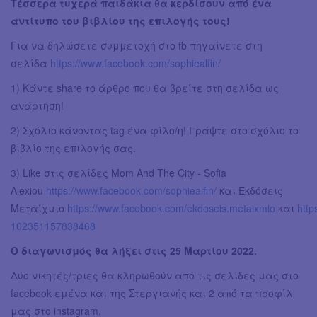
Τέσσερα τυχερά παιδάκια θα κερδίσουν από ένα
αντίτυπο του βιβλίου της επιλογής τους!
Για να δηλώσετε συμμετοχή στο fb πηγαίνετε στη
σελίδα
https://www.facebook.com/sophiealfin/
1) Κάντε share το άρθρο που θα βρείτε στη σελίδα ως
ανάρτηση!
2) Σχόλιο κάνοντας tag ένα φίλο/η! Γράψτε στο σχόλιο το
βιβλίο της επιλογής σας.
3) Like στις σελίδες Mom And The City - Sofia
Alexiou
https://www.facebook.com/sophiealfin/
και Εκδόσεις
Μεταίχμιο
https://www.facebook.com/ekdoseis.metaixmio
και
htt
102351157838468
Ο διαγωνισμός θα λήξει στις 25 Μαρτίου 2022.
Δύο νικητές/τριες θα κληρωθούν από τις σελίδες μας στο
facebook εμένα και της Στεργιανής και 2 από τα προφίλ
μας στο instagram.