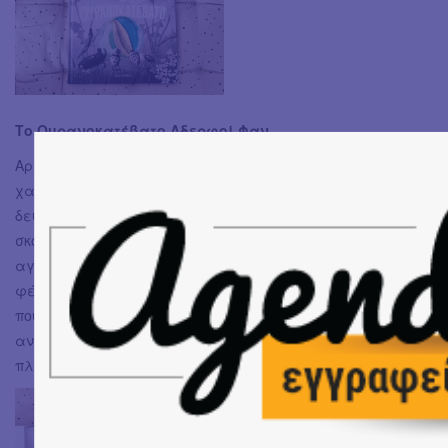
Το Ουρανοκατέβατο Αδερφοί Φαν
Αρχικά να πω πως αυτό το βιβλίο δεν χορταίνω να το
χαζεύω, τι φοβερή εικονογράφηση είναι αυτή και σε
δεύτερη ματιά τι αστεία, διασκεδαστική, ενδιαφέρουσα
σκοτεινή ιστορία κρύβει στις σελίδες του! Αντικείμενο
αγνώστου ταυτότητας πέφτει στον κήπο μία Πέμπτη και
φέρνει αναμπουμπούλα στην γειτονιά των πλασμάτων
που μένουν εκεί! Τι να είναι, από που ήρθε, σε ποιόν
ανήκει τελικά; O κ. Αράχνη είπε πως είναι δικό του για να
πλουτίσει από αυτό το θαύμα εξ'ουρανού.