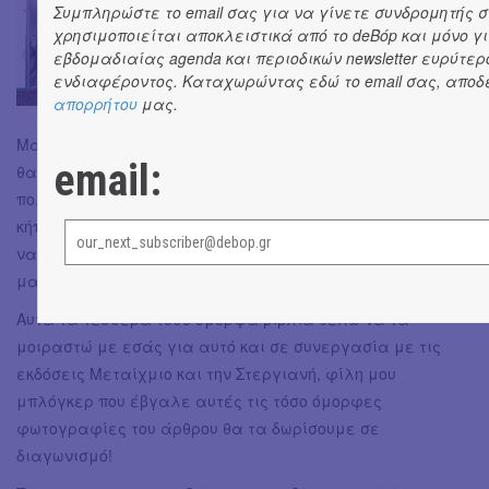
Συμπληρώστε το email σας για να γίνετε συνδρομητής στ
χρησιμοποιείται αποκλειστικά από το deBόp και μόνο γ
εβδομαδιαίας agenda και περιοδικών newsletter ευρύτερ
ενδιαφέροντος. Καταχωρώντας εδώ το email σας, αποδ
απορρήτου
μας.
Μα ξάφνου μια μέρα εμφανίστηκε ένα χέρι και το
email:
θαύμα εξαφανίστηκε και στον κ. Αράχνη κανείς δεν
πολυέδινε σημασία πια. Όμως κάπου εκεί στον απέραντο
κήπο βρίσκονται κι άλλα τόσα θαύματα που περιμένουν
να ανακαλυφθούν... Τι λέτε παμε να τα βρούμε όλοι
μαζί;
Αυτά τα τέσσερα τόσο όμορφα βιβλία θέλω να τα
μοιραστώ με εσάς για αυτό και σε συνεργασία με τις
εκδόσεις Μεταίχμιο και την Στεργιανή, φίλη μου
μπλόγκερ που έβγαλε αυτές τις τόσο όμορφες
φωτογραφίες του άρθρου θα τα δωρίσουμε σε
διαγωνισμό!