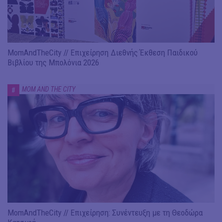
MomAndTheCity // Επιχείρηση Διεθνής Έκθεση Παιδικού
Βιβλίου της Μπολόνια 2026
MOM AND THE CITY
#
MomAndTheCity // Επιχείρηση: Συνέντευξη με τη Θεοδώρα