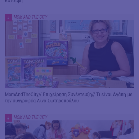
Κατσιφή
MOM AND THE CITY
#
MomAndTheCity// Επιχείρηση Συνέντευξη// Τι είναι Αγάπη με
την συγγραφέα Λίνα Σωτηροπούλου
MOM AND THE CITY
#