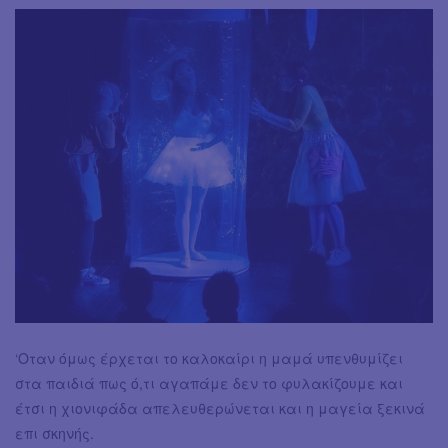
‘Οταν όμως έρχεται το καλοκαίρι η μαμά υπενθυμίζει
στα παιδιά πως ό,τι αγαπάμε δεν το φυλακίζουμε και
έτσι η χιονιφάδα απελευθερώνεται και η μαγεία ξεκινά
επι σκηνής.