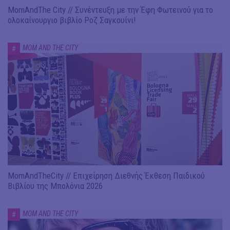
MomAndThe City // Συνέντευξη με την Έφη Φωτεινού για το
ολοκαίνουργιο βιβλίο Ροζ Σαγκουίνι!
MOM AND THE CITY
#
MomAndTheCity // Επιχείρηση Διεθνής Έκθεση Παιδικού
Βιβλίου της Μπολόνια 2026
MOM AND THE CITY
#