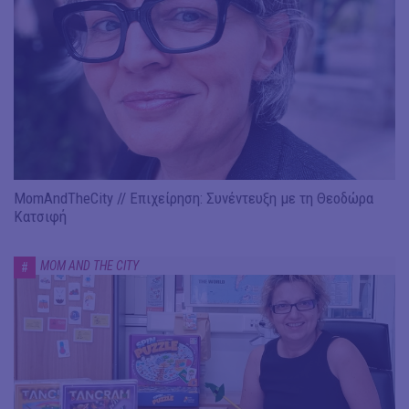
MomAndTheCity // Επιχείρηση: Συνέντευξη με τη Θεοδώρα
Κατσιφή
MOM AND THE CITY
#