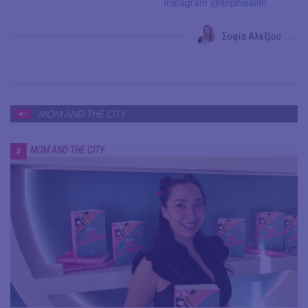
Instagram @sophiealfin
Σοφία Αλεξίου
→
MOM AND THE CITY
MOM AND THE CITY
#