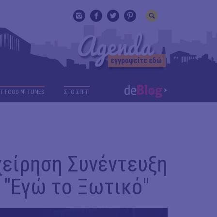
T FOOD N' TUNES
ΣΤΟ ΣΠΙΤΙ
είρηση Συνέντευξη
, "Εγώ το Ξωτικό"