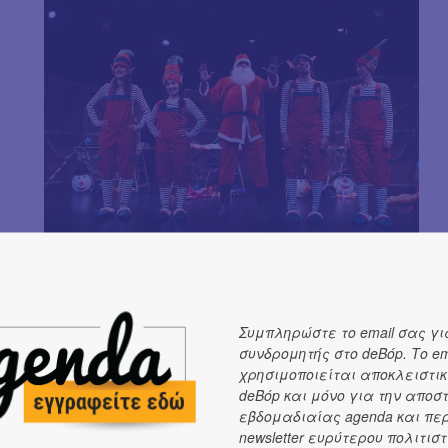
Φέτος, πρωταγωνιστείτε στην άκρως γιορτινή παράστα
σας;
Συμπληρώστε το email σας γι
Στην παράσταση μας κάνω τον ρόλο του Ντελφ. Είναι έν
συνδρομητής στο deBόp. Το em
εμφάνιση, αλλά έχει βαθιά πίστη στα Χριστούγεννα. Κ
χρησιμοποιείται αποκλειστικ
τα δύο σχετίζονται.
deBόp και μόνο για την αποσ
εβδομαδιαίας agenda και πε
Μικροί και μεγάλοι θεατές τρυπώνουμε στο δάσος τω
newsletter ευρύτερου πολιτιστ