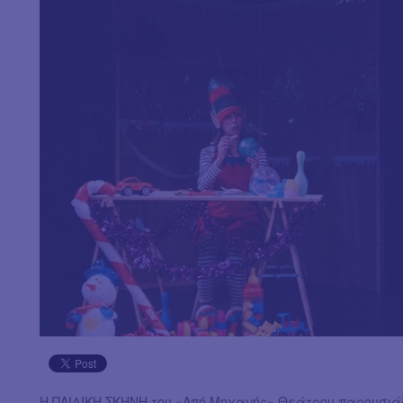
H ΠΑΙΔΙΚΗ ΣΚΗΝΗ του «Από Μηχανής» Θεάτρου παρουσιάζ