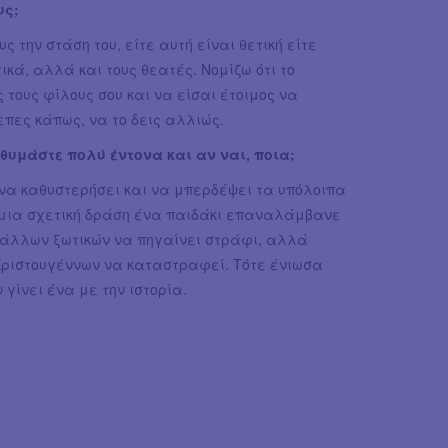
υς;
 την στάση του, είτε αυτή είναι θετική είτε
ικά, αλλά και τους θεατές. Νομίζω ότι το
ς τους φίλους σου και να είσαι έτοιμος να
επες κάπως, να το δεις αλλιώς.
θυμάστε πολύ έντονα και αν ναι, ποια;
 να καθυστερήσει και να μπερδέψει τα υπόλοιπα
ι μια σχετική δράση ένα παιδάκι επαναλάμβανε
ν άλλων ξωτικών να πηγαίνει στράφι, αλλά
 Χριστουγέννων να καταστραφεί. Τότε ένιωσα
 γίνει ένα με την ιστορία.