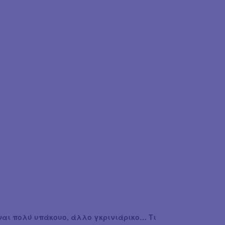
ίναι πολύ υπάκουο, άλλο γκρινιάρικο… Τι