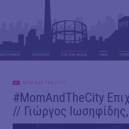
ΜΑΤΟΓΡΑΦΟΣ
OUTDΟORS
ΣΥΝ ΤΟΙΣ ΑΛΛΟΙΣ
ΠΑΙΔΙ
STREE
MOM AND THE CITY
#ΜomAndTheCity Επιχ
// Γιώργος Ιωσηφίδης