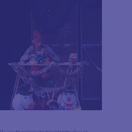
ει για 2η χρονιά την παράσταση «Εγώ το