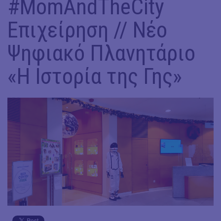
#ΜomAndTheCity
Επιχείρηση // Νέο
Ψηφιακό Πλανητάριο
«Η Ιστορία της Γης»