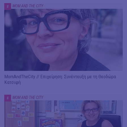
MOM AND THE CITY
#
MomAndTheCity // Επιχείρηση: Συνέντευξη με τη Θεοδώρα
Κατσιφή
MOM AND THE CITY
#