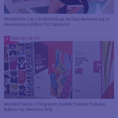
MomAndThe City // Συνέντευξη με την Έφη Φωτεινού για το
ολοκαίνουργιο βιβλίο Ροζ Σαγκουίνι!
MOM AND THE CITY
#
MomAndTheCity // Επιχείρηση Διεθνής Έκθεση Παιδικού
Βιβλίου της Μπολόνια 2026