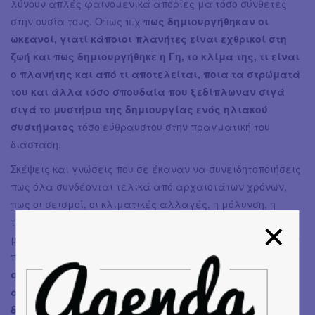
λύνουν απλές φαινομενικά απορίες μα τόσο σύνθετες
στην ουσία τους. Όπως π.χ
πως δημιουργήθηκαν οι
ωκεανοί, γιατί κάποιοι πλανήτες είναι εχθρικοί στη
ζωή και πως δημιουργήθηκε η Γη, το κλίμα της, τι είναι
ο πλανήτης και από τι αποτελείται, ποια τα στρώματά
του και άλλα τόσο σπουδαία που ξεδίπλωναν σιγά
σιγά το μυστήριο της δημιουργίας ενός ηλιακού
συστήματος
τόσο εύθραυστου στην πραγματική του
διάσταση.
Σκέψεις και γνώσεις που σε έκαναν να συνειδητοποιήσεις
πως όλα συνδέονται τελικά από αρχαιοτάτων χρόνων,
πως οι σεισμοί, οι κλιματικές αλλαγές, η μόλυνση, η
τρύπα του όζοντος επηρεάζουν βαθύτατα τον πλανήτη
μας και προκαλούν ανεπανόρθωτες αλλαγές που αν δεν
πάρουμε μέτρα όλοι εμείς μπορούν
να οδηγήσουν σε
σενάρια καταστροφής ή μήπως καλύτερα να πω
αυτοκαταστροφής καθώς οι μοιραίες αλλαγές που
δημιουργούνται στον πλανήτη είναι έργο ανθρώπων