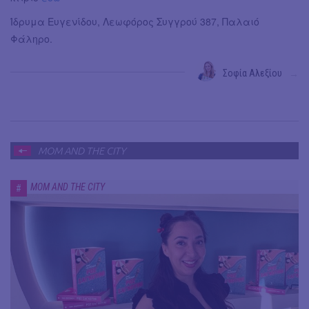
Ίδρυμα Ευγενίδου, Λεωφόρος Συγγρού 387, Παλαιό
Φάληρο.
Σοφία Αλεξίου
→
MOM AND THE CITY
MOM AND THE CITY
#