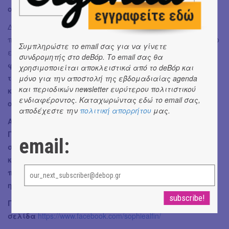
ουσιαστικά.
Δεν θα πω άλλα παρά μόνο αυτό, πως η παράσταση που
παρακολουθήσαμε ήταν «άνοιγμα οριζόντων» και κίνητρο
Συμπληρώστε το email σας για να γίνετε
ενεργοποίησης και δράσης
γιατί τι νόημα θα έχει να
συνδρομητής στο deBόp. Το email σας θα
φτάσουμε στο φεγγάρι και σε άλλους πλανήτες
χρησιμοποιείται αποκλειστικά από το deBόp και
τελικά αν ο δικός μας πλανήτης κινδυνεύει να
μόνο για την αποστολή της εβδομαδιαίας agenda
και περιοδικών newsletter ευρύτερου πολιτιστικού
καταστραφεί; Τροφή για σκέψη από μία "φωτεινή"
ενδιαφέροντος. Καταχωρώντας εδώ το email σας,
ομιλία και εμπνευσμένη προβολή!
αποδέχεστε την
πολιτική απορρήτου
μας.
Αξίζει να τη δούμε όλοι πιστεύω, μεγάλοι και μικροί!
Για να την απολαύσετε κι εσείς με τα παιδιά σε
email:
συνεργασία με το Νέο Ψηφιακό Πλανητάριο θα
κάνουμε δώρο 5 διπλές προσκλήσεις σε 5 τυχερά
παιδάκια και τους συνοδούς τους για την παράσταση
η Ιστορία Της Γης.
Για να δηλώσετε συμμετοχή στο fb πηγαίνετε στη
σελίδα
https://www.facebook.com/sophiealfin/