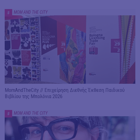
MOM AND THE CITY
#
MomAndTheCity // Επιχείρηση Διεθνής Έκθεση Παιδικού
Βιβλίου της Μπολόνια 2026
MOM AND THE CITY
#