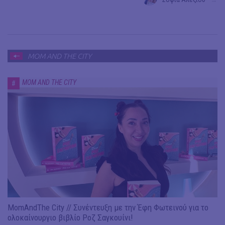
→
MOM AND THE CITY
MOM AND THE CITY
#
MomAndThe City // Συνέντευξη με την Έφη Φωτεινού για το
ολοκαίνουργιο βιβλίο Ροζ Σαγκουίνι!