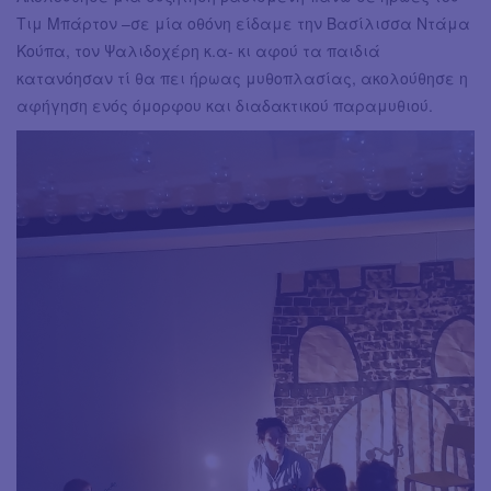
Τιμ Μπάρτον –σε μία οθόνη είδαμε την Βασίλισσα Ντάμα
Κούπα, τον Ψαλιδοχέρη κ.α- κι αφού τα παιδιά
κατανόησαν τί θα πει ήρωας μυθοπλασίας, ακολούθησε η
αφήγηση ενός όμορφου και διαδακτικού παραμυθιού.