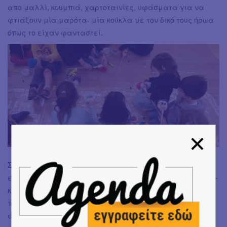
απο μαλλί, κουμπιά, χαρτοταινίες, υφάσματα για να
φτιάξουν μία μαρότα- μία κούκλα με τον δικό τους ήρωα
όπως το είχαν φανταστεί.
Συμπέρασμα: Σε αυτήν τη δραστηριότητα το παιδί θα
εκπαιδευτεί, θα διασκεδάσει -ακούγοντας ένα παραμύθι-
και θα πειραματιστεί με υλικά, φτιάχνοντας κάτι
πρωτότυπο και διαφορετικό. Οι εισηγήτριες του είναι
άψογα καταρτισμένες και ένιωσα πως υπήρχε έρευνα