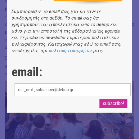
πίσω απο αυτό που παρουσίασαν ενώ το μήνυμα του
μαθήματος μου φάνηκε άκρως επίκαιρο και χρήσιμο για
Συμπληρώστε το email σας για να γίνετε
τα παιδιά που αντιμετωπίζουν πια «σκληρές
συνδρομητής στο deBόp. Το email σας θα
καταστάσεις» στην καθημερινότητά τους. Ακόμα και το πιο
χρησιμοποιείται αποκλειστικά από το deBόp και
μόνο για την αποστολή της εβδομαδιαίας agenda
μικρό πλάσμα μπορεί να κάνει σπουδαία πράγματα άν
και περιοδικών newsletter ευρύτερου πολιτιστικού
πιστέψει στον εαυτό του και υψώσει το ανάστημά του
ενδιαφέροντος. Καταχωρώντας εδώ το email σας,
στους κακοπροαίρετους και τα εμπόδια της ζωής!
αποδέχεστε την
πολιτική απορρήτου
μας.
Στο τέλος καλούν τους γονείς στην αίθουσα για να
ολοκληρώσουν μαζί με τα παιδιά την κούκλα -και το
email:
πρόγραμμα τελειώνει ευχάριστα και οικογενειακά.