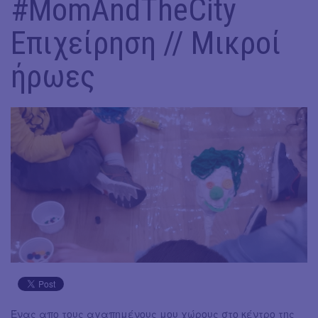
#MomAndTheCity
Επιχείρηση // Μικροί
ήρωες
Ένας απο τους αγαπημένους μου χώρους στο κέντρο της