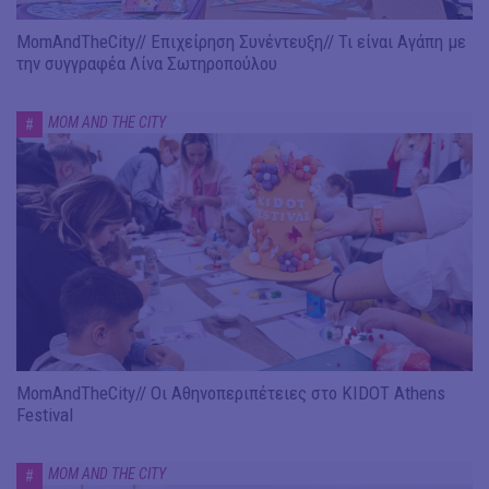
MomAndTheCity// Επιχείρηση Συνέντευξη// Τι είναι Αγάπη με
την συγγραφέα Λίνα Σωτηροπούλου
MOM AND THE CITY
#
MomAndTheCity// Οι Αθηνοπεριπέτειες στο KIDOT Athens
Festival
MOM AND THE CITY
#