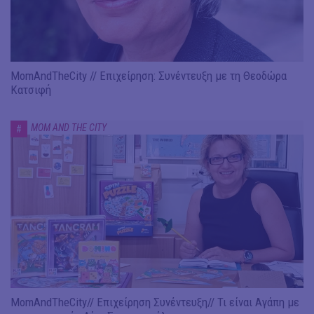
MomAndTheCity // Επιχείρηση: Συνέντευξη με τη Θεοδώρα
Κατσιφή
MOM AND THE CITY
#
MomAndTheCity// Επιχείρηση Συνέντευξη// Τι είναι Αγάπη με