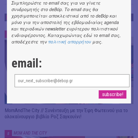
Συμπληρώστε το email σας για να γίνετε
συνδρομητής στο deBόp. Το email σας θα
χρησιμοποιείται αποκλειστικά από το deBόp και
MOM AND THE CITY
μόνο για την αποστολή της εβδομαδιαίας agenda
και περιοδικών newsletter ευρύτερου πολιτιστικού
MOM AND THE CITY
#
ενδιαφέροντος. Καταχωρώντας εδώ το email σας,
αποδέχεστε την
πολιτική απορρήτου
μας.
email:
MomAndThe City // Συνέντευξη με την Έφη Φωτεινού για το
ολοκαίνουργιο βιβλίο Ροζ Σαγκουίνι!
MOM AND THE CITY
#