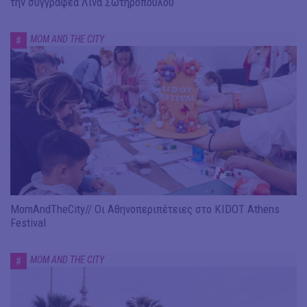
την συγγραφέα Λίνα Σωτηροπούλου
MOM AND THE CITY
#
MomAndTheCity// Οι Αθηνοπεριπέτειες στο KIDOT Athens
Festival
MOM AND THE CITY
#