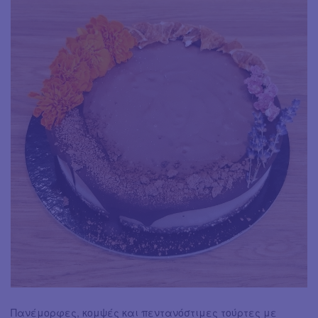
Πανέμορφες, κομψές και πεντανόστιμες τούρτες με