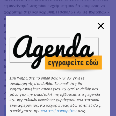
τη συνάντησή μας τόσο ευχάριστη που θα μπορούσε να
χαρακτηριστεί και καρμική. Η σοκολατίνα με πορτοκάλι-
απίστευτη με μία μπιτερ γεύση αληθινής σοκολάτας, το
μάνγκο lime ξινούτσικο τόσο όσο αναζωογονεί τον
ουρανίσκο ενώ η τάρτα σοκολάτα-
φουντούκι με αποτελειώνει με την παχύρρευστη
"σοκολάδα" που πιστεύω πως θα είναι και το best seller του
μαγαζιού μελλοντικά.
Φεύγοντας κρατώ ένα πακέτο γεμάτο γλυκά για τους
δικούς μου αγαπημένους και χαίρομαι που όλο και πιο
συχνά συναντώ τέτοια ωραία μαγαζιά. Μαγαζιά
Συμπληρώστε το email σας για να γίνετε
που αποδεικνύουν πως η vegan διατροφή δεν σημαίνει
συνδρομητής στο deBόp. Το email σας θα
στέρηση γεύσης μα ίσως ακριβώς το αντίθετο -
χρησιμοποιείται αποκλειστικά από το deBόp και
λαχταριστή γεύση με οφέλη για την υγεία χωρίς
μόνο για την αποστολή της εβδομαδιαίας agenda
ενεργειακές, θερμιδικές και ηθικές ενοχές.
και περιοδικών newsletter ευρύτερου πολιτιστικού
ενδιαφέροντος. Καταχωρώντας εδώ το email σας,
αποδέχεστε την
πολιτική απορρήτου
μας.