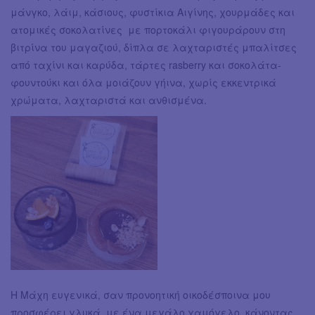
μάνγκο, λάιμ, κάσιους, φυστίκια Αιγίνης, χουρμάδες και
ατομικές σοκολατίνες με πορτοκάλι φιγουράρουν στη
βιτρίνα του μαγαζιού, δίπλα σε λαχταριστές μπαλίτσες
από ταχίνι και καρύδα, τάρτες rasberry και σοκολάτα-
φουντούκι και όλα μοιάζουν γήινα, χωρίς εκκεντρικά
χρώματα, λαχταριστά και ανθισμένα.
Η Μάχη ευγενικά, σαν προνοητική οικοδέσποινα μου
προσφέρει γλυκά, με ένα μεγάλο χαμόγελο, κάνοντας