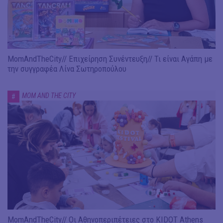
MomAndTheCity// Επιχείρηση Συνέντευξη// Τι είναι Αγάπη με
την συγγραφέα Λίνα Σωτηροπούλου
MOM AND THE CITY
#
MomAndTheCity// Οι Αθηνοπεριπέτειες στο KIDOT Athens