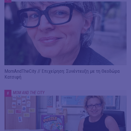
MomAndTheCity // Επιχείρηση: Συνέντευξη με τη Θεοδώρα
Κατσιφή
MOM AND THE CITY
#