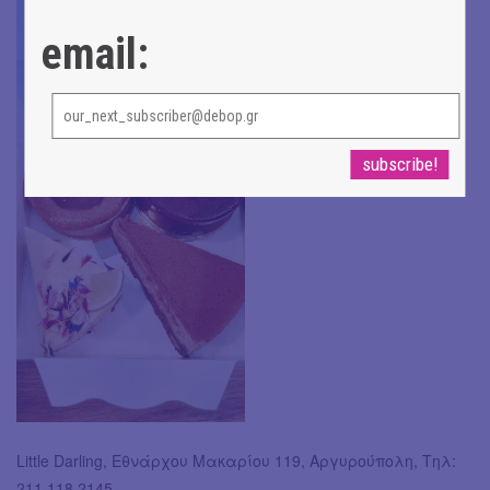
email:
Little Darling, Εθνάρχου Μακαρίου 119, Αργυρούπολη, Τηλ:
211 118 2145