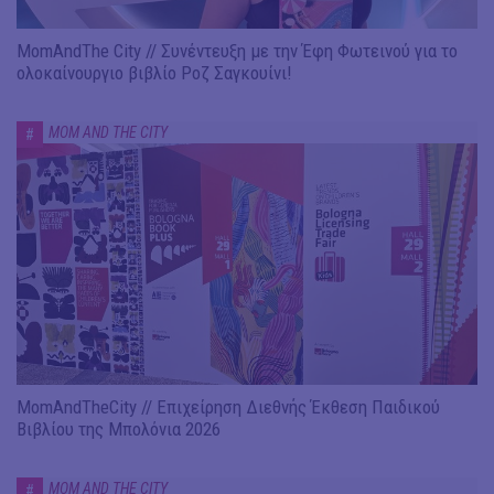
MomAndThe City // Συνέντευξη με την Έφη Φωτεινού για το
ολοκαίνουργιο βιβλίο Ροζ Σαγκουίνι!
MOM AND THE CITY
#
MomAndTheCity // Επιχείρηση Διεθνής Έκθεση Παιδικού
Βιβλίου της Μπολόνια 2026
MOM AND THE CITY
#