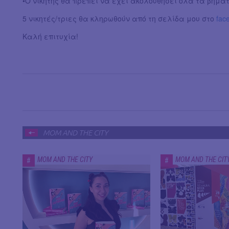
•Ο νικητής θα πρέπει να έχει ακολουθήσει όλα τα βήμα
5 νικητές/τριες θα κληρωθούν από τη σελίδα μου στο
fac
Καλή επιτυχία!
MOM AND THE CITY
MOM AND THE CITY
MOM AND THE CIT
#
#