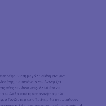
πιστρέφουν στη μεγάλη οθόνη για μια
εσήτης, η οικογένεια του Άνταμ ζει
 τις νέες του δυνάμεις. Αλλά όταν ο
ια κοιλάδα από τη σατανικήεταιρεία
νταμ, ο Γουίλμπερ καιο Τράπερ θα αποφασίσουν
γκρουσον μιλάει για τηνπαραγωγή της ταινίας.Η