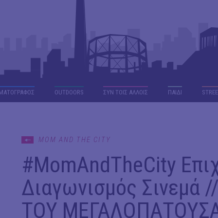
ΜΑΤΟΓΡΑΦΟΣ
OUTDΟORS
ΣΥΝ ΤΟΙΣ ΑΛΛΟΙΣ
ΠΑΙΔΙ
STREE
MOM AND THE CITY
#ΜomAndTheCity Επι
Διαγωνισμός Σινεμά /
ΤΟΥ ΜΕΓΑΛΟΠΑΤΟΥΣ