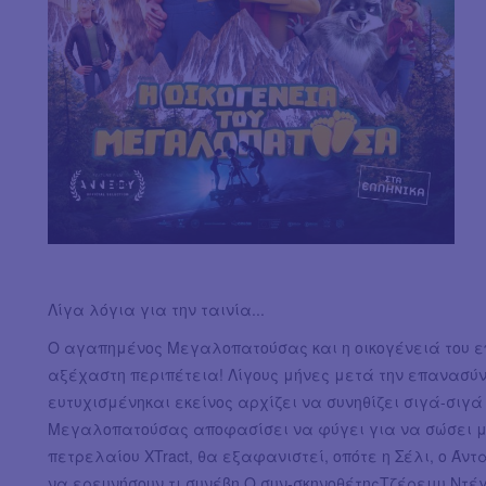
Λίγα λόγια για την ταινία...
Ο αγαπημένος Μεγαλοπατούσας και η οικογένειά του ε
αξέχαστη περιπέτεια! Λίγους μήνες μετά την επανασύνδ
ευτυχισμένηκαι εκείνος αρχίζει να συνηθίζει σιγά-σιγά
Μεγαλοπατούσας αποφασίσει να φύγει για να σώσει μ
πετρελαίου ΧTract, θα εξαφανιστεί, οπότε η Σέλι, ο Ά
να ερευνήσουν τι συνέβη.Ο συν-σκηνοθέτηςΤζέρεμυ Ντέ