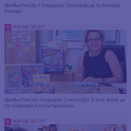
MomAndTheCity // Επιχείρηση: Συνέντευξη με τη Θεοδώρα
Κατσιφή
MOM AND THE CITY
#
MomAndTheCity// Επιχείρηση Συνέντευξη// Τι είναι Αγάπη με
την συγγραφέα Λίνα Σωτηροπούλου
MOM AND THE CITY
#