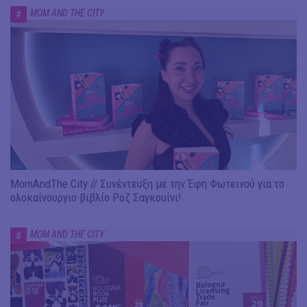
MOM AND THE CITY
#
MomAndThe City // Συνέντευξη με την Έφη Φωτεινού για το
ολοκαίνουργιο βιβλίο Ροζ Σαγκουίνι!
MOM AND THE CITY
#