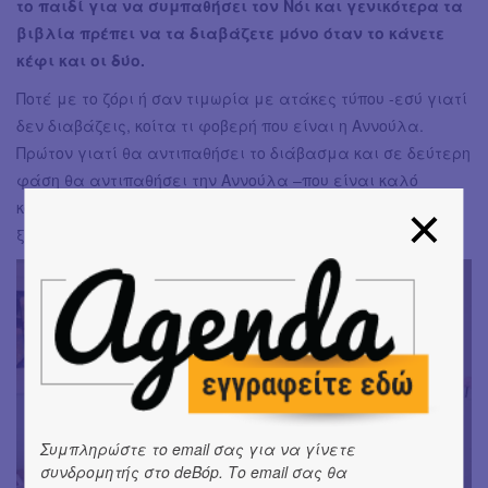
το παιδί για να συμπαθήσει τον Νόι και γενικότερα τα
βιβλία πρέπει να τα διαβάζετε μόνο όταν το κάνετε
κέφι και οι δύο.
Ποτέ με το ζόρι ή σαν τιμωρία με ατάκες τύπου -εσύ γιατί
δεν διαβάζεις, κοίτα τι φοβερή που είναι η Αννούλα.
Πρώτον γιατί θα αντιπαθήσει το διάβασμα και σε δεύτερη
φάση θα αντιπαθήσει την Αννούλα –που είναι καλό
κοριτσάκι μωρέ κι αυτό ή μήπως δεν είναι και έτσι θα την
ξεφορτωθείς με τρόπο εύκολο και διακριτικό;
Συμπληρώστε το email σας για να γίνετε
συνδρομητής στο deBόp. Το email σας θα