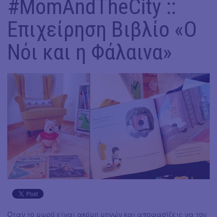
#MomAndTheCity ::
Επιχείρηση Bιβλίο «Ο
Νόι και η Φάλαινα»
Όταν το μωρό είναι ακόμη μηνών και αποφασίζεις να του