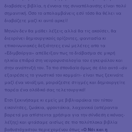
διαβάσεις βιβλία, η έννοια της συναπόλαυσης είναι πολύ
σημαντική. Όσο το απολαμβάνεις εσύ τόσο θα θέλει να
διαβάζετε μαζί κι αυτό αρκεί!
Μηνών δεν θα μάθει λέξεις αλλά θα τις ακούσει, θα
διευρύνει δημιουργικούς ορίζοντες, φαντασία κι
επικοινωνιακές δεξιότητες ενώ μελέτες απο τα
«Εδιμβούργα» απέδειξαν πως το διάβασμα σε μικρή
ηλικία επιδρά στη νευροφυσιολογία του εγκεφάλου και
στην ανάπτυξή του. Το πιο σπουδαίο όμως σε όλο αυτό –άν
εξαιρέσεις το γνωστικό του κομμάτι- είναι πως ξεκινάτε
μαζί ένα νοιάξιμο, μοιράζεστε στιγμές και δημιουργείτε
παρέα ένα ολόδικό σας τελετουργικό!
Έτσι ξεκινήσαμε κι εμείς με βιβλιαράκια του τύπου
εικονίτσες, ζωάκια, φρουτάκια, λαχανικά (απέραντα
βαρετά μα απίστευτα χρήσιμα για την σύνδεση εικόνας-
λέξης) και φτάσαμε αισίως σε πιο πολύπλοκα βιβλία
βαθυστόχαστου περιεχομένου όπως
«Ο Νόι και η