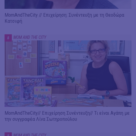
MomAndTheCity // Επιχείρηση: Συνέντευξη με τη Θεοδώρα
Κατσιφή
MOM AND THE CITY
#
MomAndTheCity// Επιχείρηση Συνέντευξη// Τι είναι Αγάπη με
την συγγραφέα Λίνα Σωτηροπούλου
MOM AND THE CITY
#