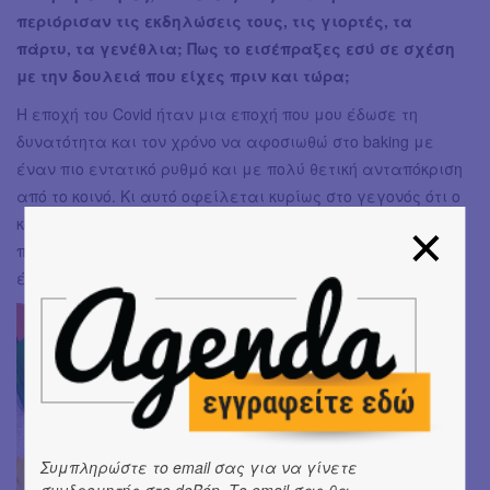
περιόρισαν τις εκδηλώσεις τους, τις γιορτές, τα
πάρτυ, τα γενέθλια; Πως το εισέπραξες εσύ σε σχέση
με την δουλειά που είχες πριν και τώρα;
Η εποχή του Covid ήταν μια εποχή που μου έδωσε τη
δυνατότητα και τον χρόνο να αφοσιωθώ στο baking με
έναν πιο εντατικό ρυθμό και με πολύ θετική ανταπόκριση
από το κοινό. Κι αυτό οφείλεται κυρίως στο γεγονός ότι ο
κόσμος στράφηκε πολύ στο ηλεκτρονικό εμπόριο και στα
πράγματα που θα μπορούσαν να φτάσουν σε εκείνον με
έναν ασφαλή τρόπο από την άνεση του σπιτιού του.
Συμπληρώστε το email σας για να γίνετε