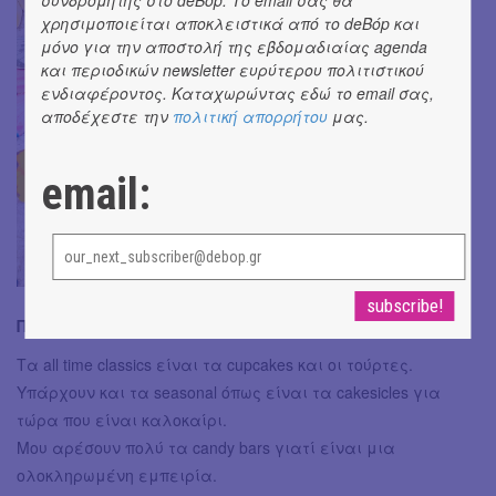
συνδρομητής στο deBόp. Το email σας θα
χρησιμοποιείται αποκλειστικά από το deBόp και
μόνο για την αποστολή της εβδομαδιαίας agenda
και περιοδικών newsletter ευρύτερου πολιτιστικού
ενδιαφέροντος. Καταχωρώντας εδώ το email σας,
αποδέχεστε την
πολιτική απορρήτου
μας.
email:
Ποιά γλυκά είναι τα best sellers σου;
Τα all time classics είναι τα cupcakes και οι τούρτες.
Υπάρχουν και τα seasonal όπως είναι τα cakesicles για
τώρα που είναι καλοκαίρι.
Μου αρέσουν πολύ τα candy bars γιατί είναι μια
ολοκληρωμένη εμπειρία.