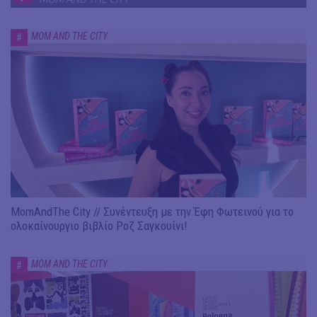
MOM AND THE CITY
#
MomAndThe City // Συνέντευξη με την Έφη Φωτεινού για το
ολοκαίνουργιο βιβλίο Ροζ Σαγκουίνι!
MOM AND THE CITY
#