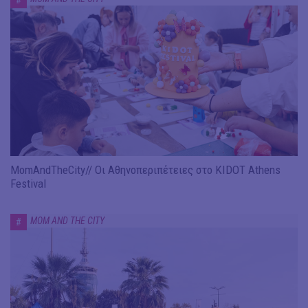
MomAndTheCity// Οι Αθηνοπεριπέτειες στο KIDOT Athens
Festival
MOM AND THE CITY
#