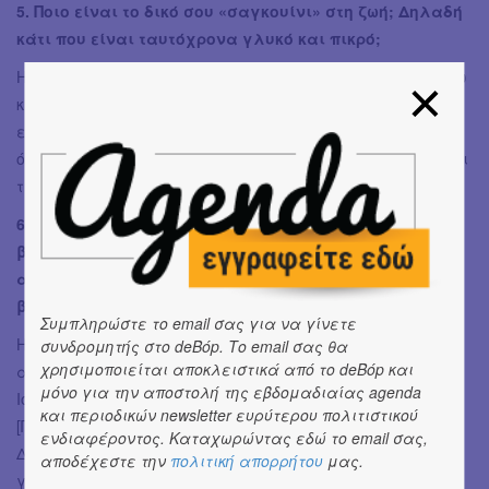
​5. Ποιο είναι το δικό σου «σαγκουίνι» στη ζωή; Δηλαδή
κάτι που είναι ταυτόχρονα γλυκό και πικρό;
​Η ίδια η καθημερινότητα! Το να προσπαθώ να ισορροπήσω
και να ανταπεξέλθω ανάμεσα στους ρόλους της
εργαζόμενης, της μητέρας, της φίλης, αλλά και στο
όνειρό μου και τον στόχο μου να προχωρήσω στο μονοπάτι
της συγγραφής.
6. Έχεις κάποιο πρόγραμμα παρουσιάσεων για το νέο
βιβλίο στα σκαριά; Πού θα σε συναντήσει το
αναγνωστικό κοινό και πώς μπορεί να προμηθευτεί το
βιβλίο σου;
Συμπληρώστε το email σας για να γίνετε
​​Η επόμενη προγραμματισμένη συνάντηση με το
συνδρομητής στο deBόp. Το email σας θα
χρησιμοποιείται αποκλειστικά από το deBόp και
αναγνωστικό κοινό θα γίνει την ερχόμενη Πέμπτη 18
μόνο για την αποστολή της εβδομαδιαίας agenda
Ιουνίου στις 20:00, στον χώρο των Εκδόσεων Memento
και περιοδικών newsletter ευρύτερου πολιτιστικού
[Πλούτωνος 33 στη Δάφνη, πλησίον μετρό Αγίου
ενδιαφέροντος. Καταχωρώντας εδώ το email σας,
Δημητρίου], όπου σας περιμένω με μεγάλη χαρά να
αποδέχεστε την
πολιτική απορρήτου
μας.
γνωριστούμε και να τα πούμε από κοντά!