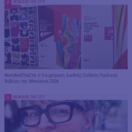
MOM AND THE CITY
#
MomAndTheCity // Επιχείρηση Διεθνής Έκθεση Παιδικού
Βιβλίου της Μπολόνια 2026
MOM AND THE CITY
#