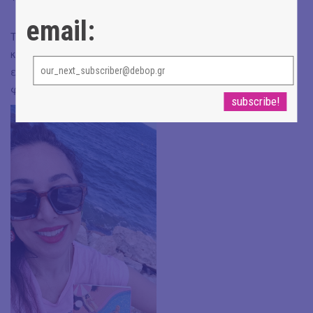
email:
Το «Ροζ Σαγκουίνι» κυκλοφορεί από τις Εκδόσεις Memento
και μπορείτε να το προμηθευτείτε σε όλα τα
ενημερωμένα βιβλιοπωλεία, καθώς και online, όπως
φυσικά και στις μεγάλες αλυσίδες (Public, Ιανός).