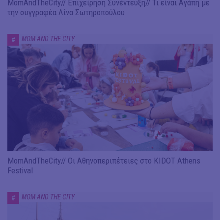
MomAndTheCity// Επιχείρηση Συνέντευξη// Τι είναι Αγάπη με
την συγγραφέα Λίνα Σωτηροπούλου
MOM AND THE CITY
#
MomAndTheCity// Οι Αθηνοπεριπέτειες στο KIDOT Athens
Festival
MOM AND THE CITY
#