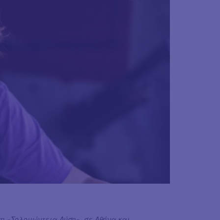
η «Σολομώντεια Λύση», σε Αθήνα και