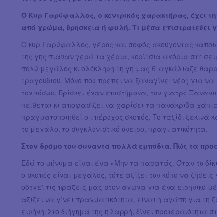
Ο Κυρ-Γαρύφαλλος, ο κεντρικός χαρακτήρας, έχει τη
από χρώμα, θρησκεία ή φυλή. Τι μέσα επιστρατεύει γ
Ο κυρ Γαρύφαλλος, γέρος και σοφός ακούγοντας κάποι
της γης πιάναν γερά τα χέρια, κορίτσια αγόρια στη σει
πολύ μεγάλος κι ολόκληρη τη γη μας θ’ αγκάλιαζε θαρρ
τραγουδιού. Μόνο που πρέπει να ξαναγίνει νέος για να 
τον κόσμο. Βρίσκει έναν επιστήμονα, τον γιατρό Ξανανι
πείθεται κι αποφασίζει να χαρίσει τα πανάκριβα χάπι
πραγματοποιηθεί ο υπέροχος σκοπός. Το ταξίδι ξεκινά κα
το μεγάλο, το συγκλονιστικό όνειρο, πραγματικότητα.
Στον δρόμο του συναντά πολλά εμπόδια. Πώς τα προ
Εδώ το μήνυμα είναι ένα «Μην τα παρατάς. Όταν το δίκι
ο σκοπός είναι μεγάλος, τότε αξίζει τον κόπο να ζήσεις 
οδηγεί τις πράξεις μας στον αγώνα για ένα ειρηνικό μέ
αξίζει να γίνει πραγματικότητα, είναι η αγάπη για τη ζ
ειρήνη. Στο διήγημά της η Σαρρή, δίνει προτεραιότητα σ