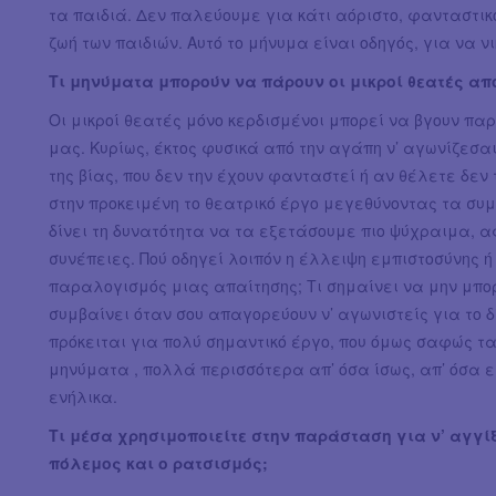
τα παιδιά. Δεν παλεύουμε για κάτι αόριστο, φανταστικό
ζωή των παιδιών. Αυτό το μήνυμα είναι οδηγός, για να ν
Tι μηνύματα μπορούν να πάρουν οι μικροί θεατές από
Οι μικροί θεατές μόνο κερδισμένοι μπορεί να βγουν πα
μας. Κυρίως, έκτος φυσικά από την αγάπη ν’ αγωνίζεσαι
της βίας, που δεν την έχουν φανταστεί ή αν θέλετε δεν 
στην προκειμένη το θεατρικό έργο μεγεθύνοντας τα συ
δίνει τη δυνατότητα να τα εξετάσουμε πιο ψύχραιμα, α
συνέπειες. Πού οδηγεί λοιπόν η έλλειψη εμπιστοσύνης ή
παραλογισμός μιας απαίτησης; Τι σημαίνει να μην μπορε
συμβαίνει όταν σου απαγορεύουν ν’ αγωνιστείς για το δί
πρόκειται για πολύ σημαντικό έργο, που όμως σαφώς τα
μηνύματα , πολλά περισσότερα απ’ όσα ίσως, απ’ όσα
ενήλικα.
Τι μέσα χρησιμοποιείτε στην παράσταση για ν’ αγγί
πόλεμος και ο ρατσισμός;