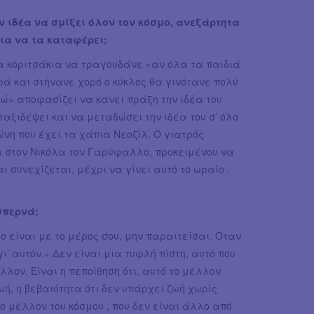
ν ιδέα να σμίξει όλον τον κόσμο, ανεξάρτητα
ια να τα καταφέρει;
α κοριτσάκια να τραγουδάνε «αν όλα τα παιδιά
ρά και στήνανε χορό ο κύκλος θα γινότανε πολύ
ώ» αποφασίζει να κάνει πράξη την ιδέα του
ταξιδέψει και να μεταδώσει την ιδέα του σ’ όλο
ώνη που έχει τα χάπια Νεοζίλ. Ο γιατρός
α στον Νικόλα τον Γαρύφαλλο, προκειμένου να
ι συνεχίζεται, μέχρι να γίνει αυτό το ωραίο ,
σπερνά;
ο είναι με το μέρος σου, μην παραιτείσαι. Όταν
γι’ αυτόν.» Δεν είναι μια τυφλή πίστη, αυτό που
λλον. Είναι η πεποίθηση ότι, αυτό το μέλλον
ωή, η βεβαιότητα ότι δεν υπάρχει ζωή χωρίς
το μέλλον του κόσμου , που δεν είναι άλλο από