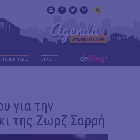
T FOOD N' TUNES
ΣΤΟ ΣΠΙΤΙ
υ για την
κι της Ζωρζ Σαρρή