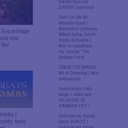
διευθύντρια του
ΔΗΠΕΘΕ Ιωαννίνων
Don't Let Me Be
Misunderstood |
Alexandros Livitsanos,
 | Ένα mixtape
Willem Dafoe, Czech
ματα που
Studio Orchestra |
 δεν
Από το soundtrack
της ταινίας "The
Birthday Party"
CRACK THE MIRROR -
Art of Dreaming | Νέα
κυκλοφορία
Venceremos | Νέο
single + video από
VILLAGERS OF
IOANNINA CITY |
Bombs |
Εναλλακτική Λυρική
γγύης προς
Σκηνή 2026/27 |
αό
Εναλλακτική Εποχή