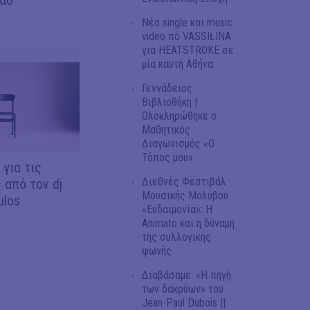
Νέο single και music
video πό VASSIŁINA
για HEATSTROKE σε
μία καυτή Αθήνα
Γεννάδειος
Βιβλιοθήκη |
Ολοκληρώθηκε ο
Μαθητικός
Διαγωνισμός «Ο
Τόπος μου»
 για τις
Διεθνές Φεστιβάλ
 από τον dj
Μουσικής Μολύβου
ulos
«Ευδαιμονία»: Η
Animato και η δύναμη
της συλλογικής
φωνής
Διαβάσαμε: «Η πηγή
των δακρύων» του
Jean-Paul Dubois ||