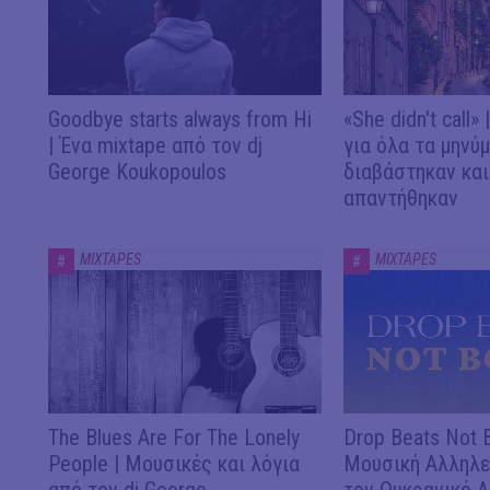
Goodbye starts always from Hi
«She didn't call»
| Ένα mixtape από τον dj
για όλα τα μηνύ
George Koukopoulos
διαβάστηκαν και
απαντήθηκαν
MIXTAPES
MIXTAPES
#
#
The Blues Are For The Lonely
Drop Beats Not 
People | Μουσικές και λόγια
Μουσική Αλληλε
από τον dj George
τον Ουκρανικό Λ