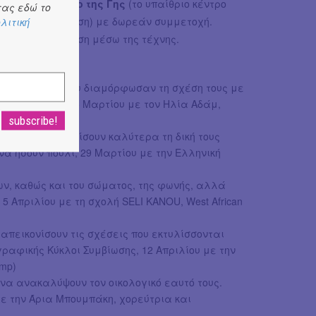
ς και στο Κέντρο της Γης
(το υπαίθριο κέντρο
ας εδώ το
στο πάρκο Τρίτση) με δωρεάν συμμετοχή.
λιτική
ρώπου με τη φύση μέσω της τέχνης.
ντας μνήμες που διαμόρφωσαν τη σχέση τους με
ραφία, 8 και 15 Μαρτίου με τον Ηλία Αδάμ,
 στόχο να γνωρίσουν καλύτερα τη δική τους
α ήσουν πουλί, 29 Μαρτίου με την Ελληνική
ν, καθώς και του σώματος, της φωνής, αλλά
 5 Απριλίου με τη σχολή SELI KANOU, West African
απεικονίσουν τις σχέσεις που εκτυλίσσονται
ραφικής Κύκλοι Συμβίωσης, 12 Απριλίου με την
amp)
 να ανακαλύψουν τον οικολογικό εαυτό τους.
με την Άρια Μπουμπάκη, χορεύτρια και