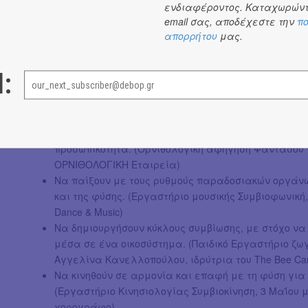
της Ακαδημίας Πλάτωνος, στο Πάρκο Αντώνης Τρίτση
ενδιαφέροντος. Καταχωρώντ
περιβαλλοντικής εκπαίδευσης της Οργάνωσης Γη, δίπλα 
email σας, αποδέχεστε την
πο
απορρήτου
μας.
Βασικός στόχος είναι η συναισθηματική σύνδεση του ανθ
Οι συμμετέχοντες θα έχουν τη δυνατότητα:
l:
Να γράψουν την προσωπική ιστορία τους, ανακαλώ
τη φύση. (Εργαστήριο δημιουργικής γραφής Συμβιογ
δραματουργό και ιδρυτή του Brutal Stories)
Να ακούσουν τις άγνωστες ιστορίες των πουλιών με
προσωπικότητα. (Ορνιθολογική αφήγηση Φαντάσου ν
ΟΡΝΙΘΟΛΟΓΙΚΗ Εταιρεία)
Να παίξουν με τους ρυθμούς παραδοσιακών οργάνω
και της φύσης. (Εργαστήριο μουσικής Συμβιοφωνική,
Dance & Music)
Να δημιουργήσουν κύκλους συμβίωσης, με στόχο να 
μέσα σε ένα οικοσύστημα. (Παιδικό Εργαστήριο ζωγ
Αγγελίνα Κανελλοπούλου, ιδρύτρια του The Bee C
Να κινηθούν σε αρμονία και επαφή με τη φύση για
(Εργαστήριο Κινησιολογίας Συμβιοκίνηση, 3 Μαΐου 
χορογράφο)