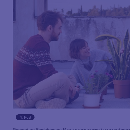
Generation Symbiocene: Μια κοινωνικοπολιτιστική πρω