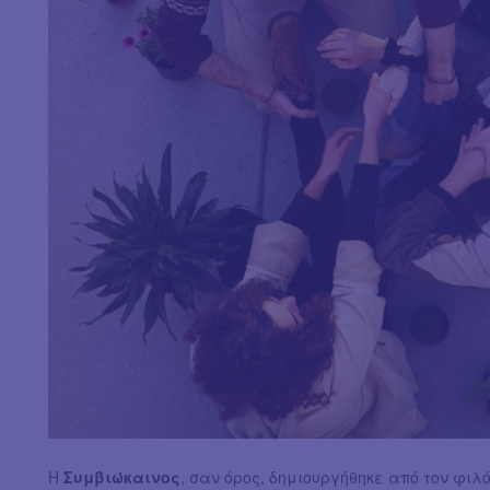
Η
Συμβιώκαινος
, σαν όρος, δημιουργήθηκε από τον φιλ