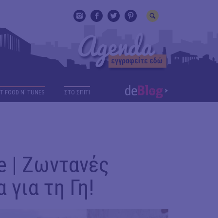
T FOOD N' TUNES
ΣΤΟ ΣΠΙΤΙ
e | Ζωντανές
 για τη Γη!