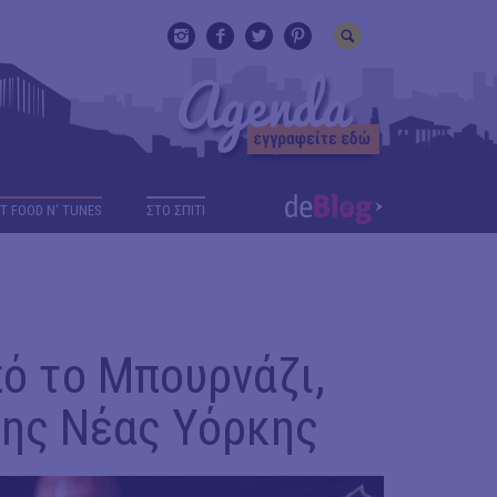
T FOOD N' TUNES
ΣΤΟ ΣΠΙΤΙ
πό το Μπουρνάζι,
της Νέας Υόρκης