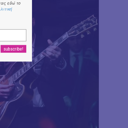
ας εδώ το
λιτική