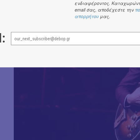
ενδιαφέροντος. Καταχωρώντ
email σας, αποδέχεστε την
πο
απορρήτου
μας.
l: