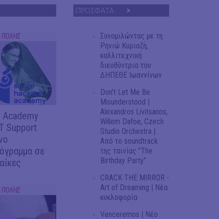
ΠΡΟΣΦΑΤΑ
Συνομιλώντας με τη
Σ ΠΟΛΗΣ
Ρηνιώ Κυριαζή,
καλλιτεχνική
διευθύντρια του
ΔΗΠΕΘΕ Ιωαννίνων
Don't Let Me Be
Misunderstood |
Alexandros Livitsanos,
s Academy
Willem Dafoe, Czech
T Support
Studio Orchestra |
νο
Από το soundtrack
ρόγραμμα σε
της ταινίας "The
Birthday Party"
αίκες
CRACK THE MIRROR -
Art of Dreaming | Νέα
Σ ΠΟΛΗΣ
κυκλοφορία
Venceremos | Νέο