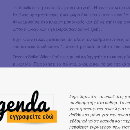
Το Smalls δεν ήταν απλώς ένα μαγαζί. Ήταν ένα καταφύγι
Εκείνος οραματίστηκε ένα χώρο όπου τα jam sessions θα
Φιλοξενούσε στο κλαμπ μουσικούς και έδινε σπίτι σε αν
απογείωναν και τη θεωρούσαν οδηγό ζωής.
Είχε φανατικούς οπαδούς σε όλον τον κόσμο και ένας α
του παρακολουθούσαν ζωντανά μέσω internet τα jam sessi
Όταν ο Spike Wilner ήρθε ως guest καθηγητής στο κονσερ
ευκαιρία. Παράτησε τα πάντα, ακόμα και το φοιτητικό το
έκαναν αμέσως «κλικ», παρά τις διαφορετικές διαδρομές
τους ένωσαν βαθιά.
Σε ένα σημείο που ο Πάνας ένιωθε τα πρώτα σημάδια στα
να μετακομίσει στη Νέα Υόρκη και να παίξει στο ίδιο το
Συμπληρώστε το email σας γι
συνδρομητής στο deBόp. Το em
μακριά επί χρόνια γινόταν τώρα πραγματικότητα.
χρησιμοποιείται αποκλειστικ
Με την πολύτιμη βοήθεια της μητέρας του, ταξίδεψε με
deBόp και μόνο για την αποσ
της Νέας Υόρκης. Τα υπόλοιπα είναι η ιστορία που δια
εβδομαδιαίας agenda και πε
newsletter ευρύτερου πολιτιστ