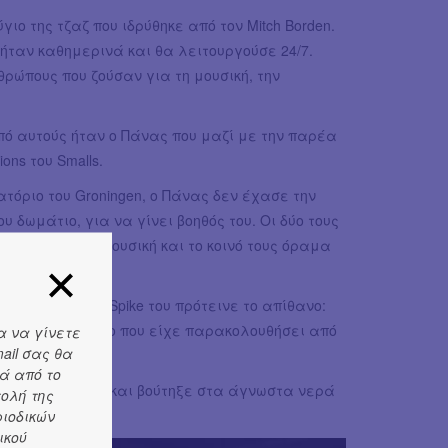
ο της τζαζ που ιδρύθηκε από τον Mitch Borden.
 ήταν καθημερινά και θα λειτουργούσε 24/7.
θρώπους που ζούσαν για τη μουσική, την
πό αυτούς ήταν ο Πάνας που μαζί με την παρέα
ons του Smalls.
βατόριο του Groningen, ο Πάνας δεν έχασε την
υ δωμάτιο, για να γίνει βοηθός του. Οι δύο τους
 τους, ενώ η μουσική και το κοινό τους όραμα
θερότητας, ο Spike του πρότεινε το απίθανο:
 Smalls. Το όνειρο που είχε παρακολουθήσει από
α να γίνετε
ail σας θα
ά από το
 μόλις 700 ευρώ και βούτηξε στα άγνωστα νερά
τολή της
βάζετε…
ριοδικών
ικού