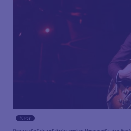
Όταν η τζαζ σε ταξιδεύει από το Μπουρνάζι, στα θρυ