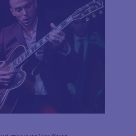
λικά υπόγεια της Νέας Υόρκης