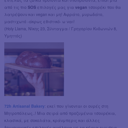
εντελώς τα ζωικά προϊόντα και υποπροϊόντα, είναι μια
από τις πιο
SOS
επιλογές μας για
vegan
τσουρέκι που θα
λατρέψουν και vegan και μη! Αφράτο, μυρωδάτο,
μαστιχωτό -άκρως εθιστικό- ω ναι!
(Holy Llama, Νίκης 23, Σύνταγμα / Γρηγορίου Κυδωνιών 8,
Υμηττός)
72h Artisanal Bakery
: εκεί που γίνονται οι ουρές στη
Μητροπόλεως..! Mια σειρά από προζυμένια τσουρέκια,
κλασικά, με σοκολάτα, κράνμπερις και άλλες
δημιουργικές επιλογές ανάλογα με τα κέφια των σεφ