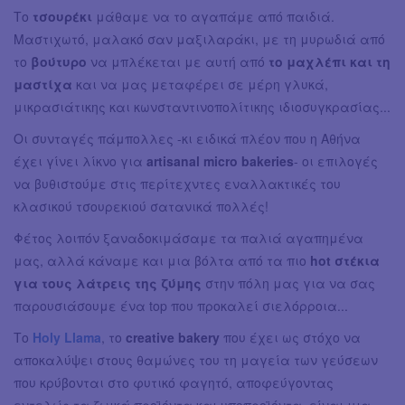
Το
τσουρέκι
μάθαμε να το αγαπάμε από παιδιά.
Μαστιχωτό, μαλακό σαν μαξιλαράκι, με τη μυρωδιά από
το
βούτυρο
να μπλέκεται με αυτή από
το μαχλέπι και τη
μαστίχα
και να μας μεταφέρει σε μέρη γλυκά,
μικρασιάτικης και κωνσταντινοπολίτικης ιδιοσυγκρασίας...
Οι συνταγές πάμπολλες -κι ειδικά πλέον που η Αθήνα
έχει γίνει λίκνο για
artisanal micro bakeries
- οι επιλογές
να βυθιστούμε στις περίτεχντες εναλλακτικές του
κλασικού τσουρεκιού σατανικά πολλές!
Φέτος λοιπόν ξαναδοκιμάσαμε τα παλιά αγαπημένα
μας, αλλά κάναμε και μια βόλτα από τα πιο
hot στέκια
για τους λάτρεις της ζύμης
στην πόλη μας για να σας
παρουσιάσουμε ένα top που προκαλεί σιελόρροια...
Το
Holy Llama
, το
creative bakery
που έχει ως στόχο να
αποκαλύψει στους θαμώνες του τη μαγεία των γεύσεων
που κρύβονται στο φυτικό φαγητό, αποφεύγοντας