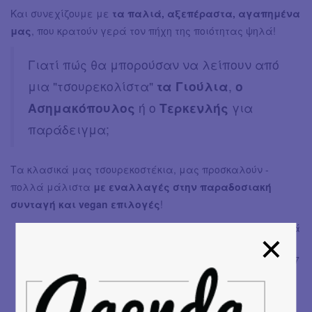
Και συνεχίζουμε με
τα παλιά, αξεπέραστα, αγαπημένα
μας
, που κρατούν γερά τον πήχη της ποιότητας ψηλά!
Γιατί πώς θα μπορούσαν να λείπουν από
μια "τσουρεκολίστα"
τα Γιούλια
,
ο
Ασημακόπουλος
ή ο
Τερκενλής
για
παράδειγμα;
Τα κλασικά μας τσουρεκοστέκια, μας προσκαλούν -
πολλά μάλιστα
με εναλλαγές στην παραδοσιακή
συνταγή και vegan επιλογές
!
Τα Γιούλια
, Νέα Ιωνία (σε 3 διευθύνσεις αναλυτικά
εδώ
), 210 2799766
Μπόζας
, Κερκύρας 39 & Παξών, Κυψέλη, 210 8211107
Lido
, Χρεμωνίδου 35, Παγκράτι, 210 7516898
Μαξίμ
, Τσακίρογλου 23 & Κοραή, Νέα Σμύρνη, 210
9324603