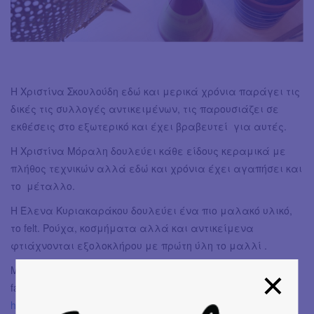
Η Χριστίνα Σκουλούδη εδώ και μερικά χρόνια παράγει τις
δικές τις συλλογές αντικειμένων, τις παρουσιάζει σε
εκθέσεις στο εξωτερικό και έχει βραβευτεί για αυτές.
Η Χριστίνα Μόραλη δουλεύει κάθε είδους κεραμικά με
πλήθος τεχνικών αλλά εδώ και χρόνια έχει αγαπήσει και
το μέταλλο.
Η Έλενα Κυριακαράκου δουλεύει ένα πιο μαλακό υλικό,
το felt. Ρούχα, κοσμήματα αλλά και αντικείμενα
φτιάχνονται εξολοκλήρου με πρώτη ύλη το μαλλί .
Μπορείς να επισκεφθείς την σελίδα του SKOUMOKY στο
facebook:
https://www.facebook.com/skoumoky.handmade.design.crafts?