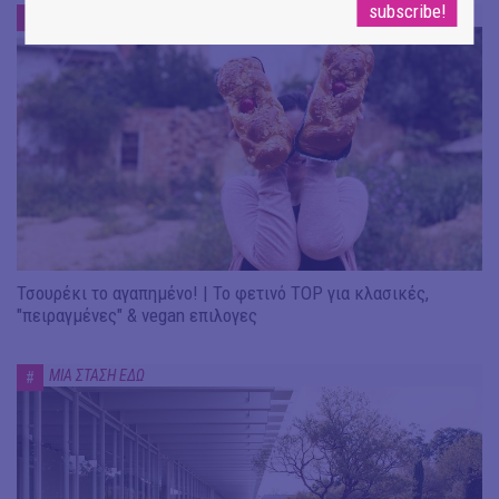
ΜΙΑ ΣΤΑΣΗ ΕΔΩ
#
Τσουρέκι το αγαπημένο! | Το φετινό TOP για κλασικές,
"πειραγμένες" & vegan επιλογες
ΜΙΑ ΣΤΑΣΗ ΕΔΩ
#