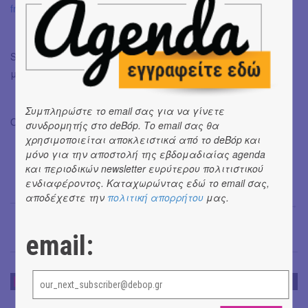
fref=ts
SKOUMOKY, Λεμπέση 9 & Πορίνου, Μακρυγιάννη, στάση
μετρό Ακρόπολης
Συμπληρώστε το email σας για να γίνετε
Οι φωτογραφίες είναι του Καλαφατέλη Μάνου.
συνδρομητής στο deBόp. Το email σας θα
χρησιμοποιείται αποκλειστικά από το deBόp και
μόνο για την αποστολή της εβδομαδιαίας agenda
και περιοδικών newsletter ευρύτερου πολιτιστικού
ενδιαφέροντος. Καταχωρώντας εδώ το email σας,
αποδέχεστε την
πολιτική απορρήτου
μας.
Γεωργία Σουβατζή
→
email:
ΜΙΑ ΣΤΑΣΗ ΕΔΩ