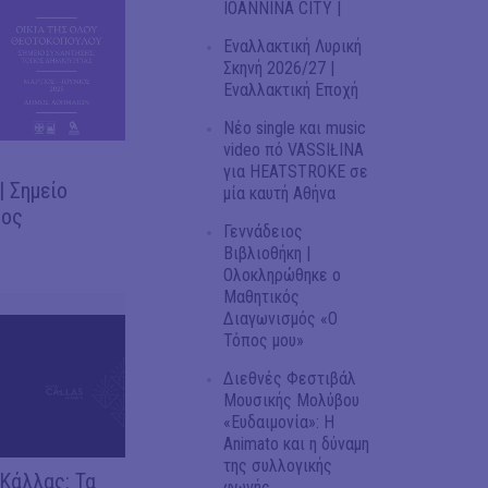
IOANNINA CITY |
Εναλλακτική Λυρική
Σκηνή 2026/27 |
Εναλλακτική Εποχή
Νέο single και music
video πό VASSIŁINA
για HEATSTROKE σε
 Σημείο
μία καυτή Αθήνα
πος
Γεννάδειος
Βιβλιοθήκη |
Ολοκληρώθηκε ο
Μαθητικός
Διαγωνισμός «Ο
Τόπος μου»
Διεθνές Φεστιβάλ
Μουσικής Μολύβου
«Ευδαιμονία»: Η
Animato και η δύναμη
της συλλογικής
Κάλλας: Τα
φωνής