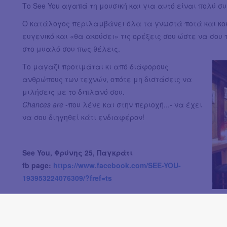
Το See You αγαπά τη μουσική και για αυτό είναι πολύ συ
Ο κατάλογος περιλαμβάνει όλα τα γνωστά ποτά και κοκτ
ευγενικό και «θα ακούσει» τις ορέξεις σου ώστε να σο
στο μυαλό σου πως θέλεις.
Το μαγαζί προτιμάται κι από διάφορους
ανθρώπους των τεχνών, οπότε μη διστάσεις να
μιλήσεις με το διπλανό σου.
Chances are
-που λένε και στην περιοχή...- να έχει
να σου διηγηθεί κάτι ενδιαφέρον!
See You, Φρύνης 25, Παγκράτι
fb page:
https://www.facebook.com/SEE-YOU-
193953224076309/?fref=ts