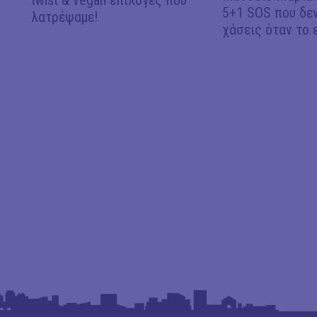
twist & vegan επιλογές που
5+1 SOS που δεν
λατρέψαμε!
χάσεις όταν το 