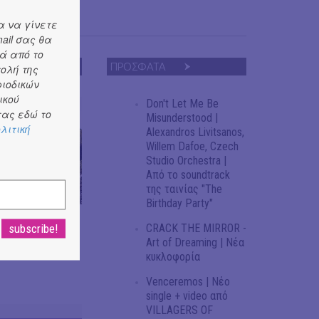
α να γίνετε
ail σας θα
ά από το
ΠΡΟΣΦΑΤΑ
τολή της
ριοδικών
ικού
Don't Let Me Be
ας εδώ το
Misunderstood |
λιτική
Alexandros Livitsanos,
Willem Dafoe, Czech
Studio Orchestra |
Από το soundtrack
της ταινίας "The
Birthday Party"
νέος τόπος
CRACK THE MIRROR -
ι θεμέλια
Art of Dreaming | Νέα
κυκλοφορία
Venceremos | Νέο
single + video από
VILLAGERS OF