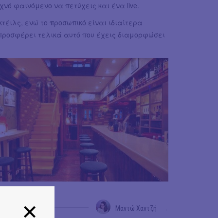
χνό φαινόμενο να πετύχεις και ένα live.
έιλς, ενώ το προσωπικό είναι ιδιαίτερα
υ προσφέρει τελικά αυτό που έχεις διαμορφώσει
Μαντώ Χαντζή
→