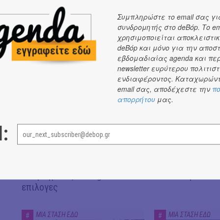
Συμπληρώστε το email σας γι
συνδρομητής στο deBόp. Το em
χρησιμοποιείται αποκλειστικ
ΜΙΑ ΣΤΑΣΗ ΕΔΩ
deBόp και μόνο για την αποσ
εβδομαδιαίας agenda και πε
newsletter ευρύτερου πολιτιστ
ΜΙΑ ΣΤΑΣΗ ΕΔΩ
ΜΙΑ ΣΤΑΣΗ ΕΔΩ
#
#
ενδιαφέροντος. Καταχωρώντ
email σας, αποδέχεστε την
πο
απορρήτου
μας.
l:
Τσουρέκι το αγαπημένο! | Το
KYKLOS - Ένας 
φετινό TOP για κλασικές,
πολιτισμού βάζε
"πειραγμένες" & vegan
στον Πειραιά.
επιλογες
ΜΙΑ ΣΤΑΣΗ ΕΔΩ
ΜΙΑ ΣΤΑΣΗ ΕΔΩ
#
#