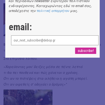
και περιοδικών newsletter ευρύτερου πολιτιστικού
ενδιαφέροντος. Καταχωρώντας εδώ το email σας,
αποδέχεστε την
πολιτική απορρήτου
μας.
email:
5 γεμάτα αστέρια από εμάς
για όλα αυτά αλλά και για
το
ζεστό σέρβις
του μαγαζιού.
Στο επιμύθιο λοιπόν.
«Χορεύοντας μου’ δειξες μέσα σε πέντε λεπτά
τι θα πει πουθενά και πώς χάνεται ο χρόνος.
Ότι αν το πιστέψεις στα αλήθεια η αγάπη μπορεί.
Ότι αν αφεθείς σ’ οδηγάει ο δρόμος»*