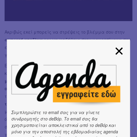
Ακριβώς εκεί μπορείς να στρέψεις το βλέμμα σου στην
ανοιχτή κουζίνα
και να χαζέψεις στον μαυροπίνακα που
εκτείνεται λίγο ψηλότερα τις οινικές αλλά και
γαστριμαργικές προτάσεις της ημέρας.
Εμείς ήμασταν αρκετά τυχεροί και βρήκαμε να
καλοπιάσουμε τους ουρανίσκους μας με μία
μονοποικιλιακη Garganega από τη Βερόνα, και το
οινοποιείο Famiglia Pasqua
, την
οποίο και συνοδέψαμε
τέλεια με
ποικιλία ελληνικών τυριών από μικρά
τυροκομεία
, υπέροχες μπουκιές
πελαγίσιας γαρίδας
,
με κρόκο Κοζάνης και αβοκάντο και ένα πανάλαφρο και
Συμπληρώστε το email σας για να γίνετε
συνδρομητής στο deBόp. Το email σας θα
όλο γεύση
ταρτάρ τσιπούρας
με τζίντζερ και λάιμ - όλα
χρησιμοποιείται αποκλειστικά από το deBόp και
στα πολύ δημοφιλή του Psyche για λόγους που θα σας
μόνο για την αποστολή της εβδομαδιαίας agenda
γίνουν προφανείς αν τα δοκιμάσετε κι εσείς.