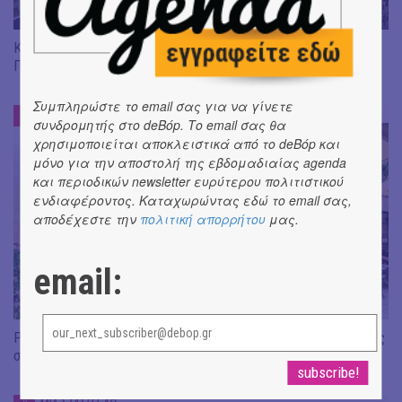
KYKLOS - Ένας νέος τόπος πολιτισμού βάζει θεμέλια στον
Πειραιά.
Συμπληρώστε το email σας για να γίνετε
ΜΙΑ ΣΤΑΣΗ ΕΔΩ
#
συνδρομητής στο deBόp. Το email σας θα
χρησιμοποιείται αποκλειστικά από το deBόp και
μόνο για την αποστολή της εβδομαδιαίας agenda
και περιοδικών newsletter ευρύτερου πολιτιστικού
ενδιαφέροντος. Καταχωρώντας εδώ το email σας,
αποδέχεστε την
πολιτική απορρήτου
μας.
email:
Psyche Wine Bistro | Ένα αστικό αίθριο γεμάτο ψυχή ακριβώς
στο κέντρο της πόλης