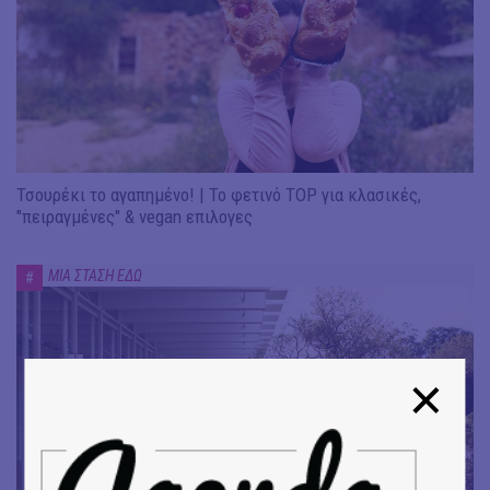
Τσουρέκι το αγαπημένο! | Το φετινό TOP για κλασικές,
"πειραγμένες" & vegan επιλογες
ΜΙΑ ΣΤΑΣΗ ΕΔΩ
#