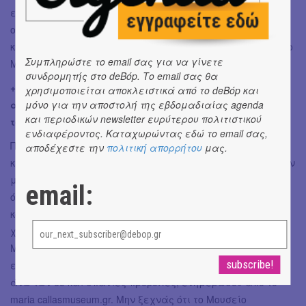
εισιτήριο στο Μουσείο, οπότε μπορεί να τα επισκεφτείς
οποιαδήποτε στιγμή. Σίγουρα βέβαια είναι ο
καλύτερος τρόπος να ολοκληρώσεις την εμπειρία σου στο
Συμπληρώστε το email σας για να γίνετε
Μουσείο. Must taste? Το ποτό που έπινε η Κάλλας.
συνδρομητής στο deBόp. Το email σας θα
+1 θα έφτιαχνες κοστούμια όπερας από
χρησιμοποιείται αποκλειστικά από το deBόp και
ανακυκλώσιμα υλικά ή θα χόρευες όπερα αγκαλιά με
μόνο για την αποστολή της εβδομαδιαίας agenda
και περιοδικών newsletter ευρύτερου πολιτιστικού
το βρέφος σου;
ενδιαφέροντος. Καταχωρώντας εδώ το email σας,
Πώς θα σου φαινόταν μία συναυλία με κλασική μουσική
αποδέχεστε την
πολιτική απορρήτου
μας.
και θέα την Ακρόπολη; Ή μια προβολή ταινίας με θέμα την
μαρία Κάλλας ; Αλλά και μία Σαββατιάτικη έξοδο για
email:
όλη την οικογένεια όπου το μικρότερο μέλος θα φτιάξει
κοστούμια όπερας με μπογιές και χαρτόνια; Για να μην
χάσεις καμία από τις ποικίλες δράσεις του Μουσείου
Μαρία Κάλλας, όπως μοναδικές συναυλίες, ξεχωριστά
εκπαιδευτικά προγράμματα, δωρεάν ξεναγήσεις για
άνω των 65 και σπάνιες προβολές, ενημερώσου από το
maria callasmuseum.gr. Μην ξεχνάς ότι το Μουσείο