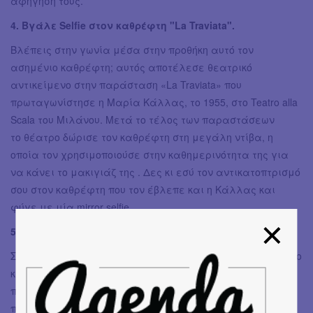
αφήγησή τους.
4. Βγάλε Selfie στον καθρέφτη "La Traviata".
Βλέπεις στην γωνία μέσα στην προθήκη αυτό τον
ασημένιο καθρέφτη; αυτός αποτέλεσε θεατρικό
αντικείμενο στην παράσταση «La Traviata» που
πρωταγωνίστησε η Μαρία Κάλλας, το 1955, στο Teatro alla
Scala του Μιλάνου. Μετά το τέλος των παραστάσεων
το θέατρο δώρισε τον καθρέφτη στη μεγάλη ντίβα, η
οποία τον χρησιμοποιούσε στην καθημερινότητα της για
να κάνει το μακιγιάζ της . Δες κι εσύ τον αντικατοπτρισμό
σου στον καθρέφτη που τον έβλεπε και η Κάλλας και
φύγε με μία mirror selfie.
5. Πιες το ποτό που έπινε και η Κάλλας
Στο ισόγειο δίπλα ακριβώς από το πωλητήριο, βρίσκεται το
καφέ "La Divina", το οποίο διαθέτει τραπέζια και στον
πολυσύχναστο πεζόδρομο της Πετράκη. και τα δύο είναι
προσβάσιμα ανεξάρτηα από το αν διαθέτει κανείς