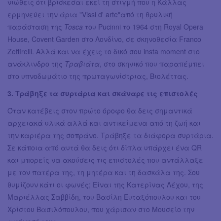
νιώθεις ότι βρίσκεσαι εκεί τη στιγμή που η Κάλλας
ερμηνεύει την άρια "Vissi d' arte"από τη θρυλική
παράσταση της
Tosca
του Pucinni το 1964 στη Royal Opera
House, Covent Garden στο Λονδίνο, σε σκηνοθεσία Franco
Zeffirelli. Αλλά και να έχεις το δικό σου insta moment στο
ανάκλινδρο της
Τραβιάτα
, στο σκηνικό που παραπέμπει
στο υπνοδωμάτιο της πρωταγωνίστριας, Βιολέττας.
3. Τράβηξε τα συρτάρια και σκάναρε τις επιστολές
Όταν κατέβεις στον πρώτο όροφο θα δεις σημαντικά
αρχειακά υλικά αλλά και αντικείμενα από τη ζωή και
την καριέρα της σοπράνο. Τράβηξε τα διάφορα συρτάρια.
Σε κάποια από αυτά θα δεις ότι δίπλα υπάρχει ένα QR
και μπορείς να ακούσεις τις επιστολές που αντάλλαξε
με τον πατέρα της, τη μητέρα και τη δασκάλα της. Σου
θυμίζουν κάτι οι φωνές; Είναι της Κατερίνας Λέχου, της
Μαριέλλας Σαββίδη, του Βασίλη Ευταξόπουλου και του
Χρίστου Βασιλόπουλου, που χάρισαν στο Μουσείο την