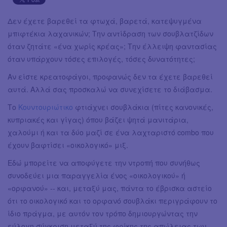
Δεν έχετε βαρεθεί τα φτωχά, βαρετά, κατεψυγμένα
μπιφτέκια λαχανικών; Την αντίδραση των σουβλατζίδων
όταν ζητάτε «ένα χωρίς κρέας»; Την έλλειψη φαντασίας
όταν υπάρχουν τόσες επιλογές, τόσες δυνατότητες;
Αν είστε κρεατοφάγοι, προφανώς δεν τα έχετε βαρεθεί
αυτά. Αλλά σας προσκαλώ να συνεχίσετε το διάβασμα.
Το
Κουντουριώτικο
φτιάχνει σουβλάκια (πίτες κανονικές,
κυπριακές και γίγας) όπου βάζει ψητά μανιτάρια,
χαλούμι ή και τα δύο μαζί σε ένα λαχταριστό combo που
έχουν βαφτίσει «οικολογικό» μιξ.
Εδώ μπορείτε να αποφύγετε την ντροπή που συνήθως
συνοδεύει μια παραγγελία ένος «οικολογικού» ή
«ορφανού» -- και, μεταξύ μας, πάντα το έβρισκα αστείο
ότι το οικολογικό και το ορφανό σουβλάκι περιγράφουν το
ίδιο πράγμα, με αυτόν τον τρόπο δημιουργώντας την
εύλογη σύγκριση μεταξύ της φρίκης της απώλειας των