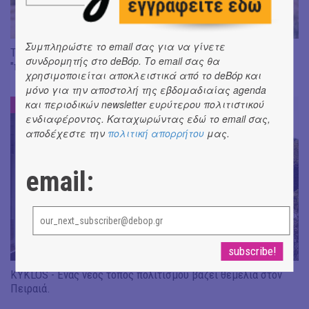
Συμπληρώστε το email σας για να γίνετε
Τσουρέκι το αγαπημένο! | Το φετινό TOP για κλασικές,
συνδρομητής στο deBόp. Το email σας θα
"πειραγμένες" & vegan επιλογες
χρησιμοποιείται αποκλειστικά από το deBόp και
μόνο για την αποστολή της εβδομαδιαίας agenda
και περιοδικών newsletter ευρύτερου πολιτιστικού
ΜΙΑ ΣΤΑΣΗ ΕΔΩ
#
ενδιαφέροντος. Καταχωρώντας εδώ το email σας,
αποδέχεστε την
πολιτική απορρήτου
μας.
email:
KYKLOS - Ένας νέος τόπος πολιτισμού βάζει θεμέλια στον
Πειραιά.