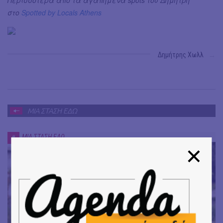
στο
Spotted by Locals Athens
Δημήτρης Χωλλ
→
ΜΙΑ ΣΤΑΣΗ ΕΔΩ
ΜΙΑ ΣΤΑΣΗ ΕΔΩ
#