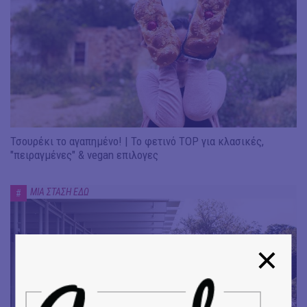
Τσουρέκι το αγαπημένο! | Το φετινό TOP για κλασικές,
"πειραγμένες" & vegan επιλογες
ΜΙΑ ΣΤΑΣΗ ΕΔΩ
#