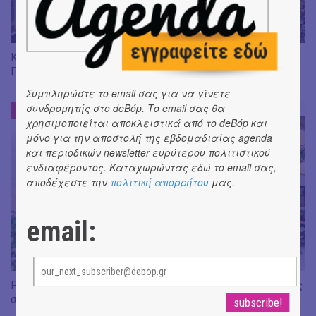
KYKLOS - Ένας νέος τόπος πολιτισμού βάζει θεμέλια στον
Πειραιά.
Συμπληρώστε το email σας για να γίνετε
συνδρομητής στο deBόp. Το email σας θα
ΜΙΑ ΣΤΑΣΗ ΕΔΩ
#
χρησιμοποιείται αποκλειστικά από το deBόp και
μόνο για την αποστολή της εβδομαδιαίας agenda
και περιοδικών newsletter ευρύτερου πολιτιστικού
ενδιαφέροντος. Καταχωρώντας εδώ το email σας,
αποδέχεστε την
πολιτική απορρήτου
μας.
email:
Psyche Wine Bistro | Ένα αστικό αίθριο γεμάτο ψυχή ακριβώς
στο κέντρο της πόλης