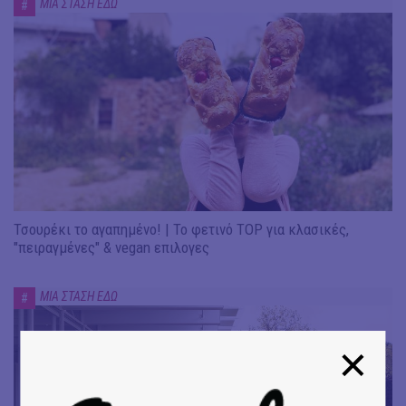
ΜΙΑ ΣΤΑΣΗ ΕΔΩ
#
Τσουρέκι το αγαπημένο! | Το φετινό TOP για κλασικές,
"πειραγμένες" & vegan επιλογες
ΜΙΑ ΣΤΑΣΗ ΕΔΩ
#