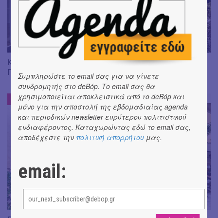
KYKLOS - Ένας νέος τόπος πολιτισμού βάζει θεμέλια στον
Πειραιά.
Συμπληρώστε το email σας για να γίνετε
συνδρομητής στο deBόp. Το email σας θα
χρησιμοποιείται αποκλειστικά από το deBόp και
ΜΙΑ ΣΤΑΣΗ ΕΔΩ
#
μόνο για την αποστολή της εβδομαδιαίας agenda
και περιοδικών newsletter ευρύτερου πολιτιστικού
ενδιαφέροντος. Καταχωρώντας εδώ το email σας,
αποδέχεστε την
πολιτική απορρήτου
μας.
email: