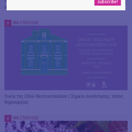
Psyche Wine Bistro | Ένα αστικό αίθριο γεμάτο ψυχή ακριβώς
στο κέντρο της πόλης
ΜΙΑ ΣΤΑΣΗ ΕΔΩ
#
Οικία της Οδού Θεοτοκοπούλου | Σημείο συνάντησης, τόπος
δημιουργίας
ΜΙΑ ΣΤΑΣΗ ΕΔΩ
#