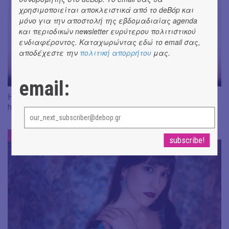
χρησιμοποιείται αποκλειστικά από το deBόp και
μόνο για την αποστολή της εβδομαδιαίας agenda
και περιοδικών newsletter ευρύτερου πολιτιστικού
ενδιαφέροντος. Καταχωρώντας εδώ το email σας,
αποδέχεστε την
πολιτική απορρήτου
μας.
email:
Η «ξεχασμένη κασέτα» του "DZINGOVIC II" και η μαγεία του
home studio
ΣΥΝΕΝΤΕΥΞΕΙΣ
#