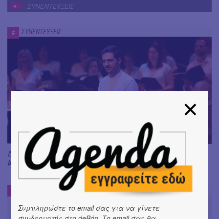
ΣΥΝΕΝΤΕΥΞΕΙΣ
ΣΥΝΕΝΤΕΥΞΕΙΣ
#
Διεθνές Φεστιβάλ Μουσικής Μολύβου «Ευδαιμονία»: Η
Animato και η δύναμη της συλλογικής φωνής
ΣΥΝΕΝΤΕΥΞΕΙΣ
#
Συμπληρώστε το email σας για να γίνετε
συνδρομητής στο deBόp. Το email σας θα