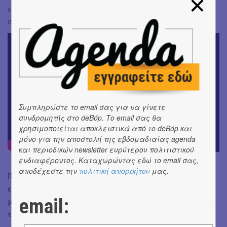
επαγγελματικούς λόγους δηλαδή. Επιλέγω πολύ
συνειδητά να έχω εμπειρίες έξω από τα social media.
Συμπληρώστε το email σας για να γίνετε
συνδρομητής στο deBόp. Το email σας θα
χρησιμοποιείται αποκλειστικά από το deBόp και
μόνο για την αποστολή της εβδομαδιαίας agenda
και περιοδικών newsletter ευρύτερου πολιτιστικού
ενδιαφέροντος. Καταχωρώντας εδώ το email σας,
αποδέχεστε την
πολιτική απορρήτου
μας.
Πέρα από τα "Ενδεχόμενα" και τη ραδιοφωνική
επιτυχία του "Είναι κρίμα", μου αρέσει το "Όλα θα τα
email:
μπορώ". Πες μου την αίσθηση να ακούς να τραγουδάνε
τα τραγούδια σου;