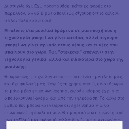
Δυστυχώς όχι. Έχω προσπαθήσει κάποιες φορές στο
παρελθόν, αλλά είμαι απολύτως σίγουρη ότι το κάνουν
άλλοι πολύ καλύτερα!
Μπαίνεις στα μουσικά δρώμενα σε μια εποχή που η
τεχνολογία μπορεί να γίνει κατάρα, αλλά σίγουρα
μπορεί να γίνει αρωγός στους νέους και τι νέες που
μπαίνουν στο χώρο. Πως "στέκεσαι" απέναντι στην
τεχνολογία γενικά, αλλά και ειδικότερα στο χώρο της
μουσικής;
Θεωρώ πως η τεχνολογία πρέπει να είναι εργαλείο μας
και όχι φυλακή μας. Σαφώς τη χρησιμοποιώ, είναι θεωρώ
το μόνο μέσο επικοινωνίας πια, αφού ο κόσμος έχει πια
απομακρυνθεί ακόμα και από την τηλεόραση. Το κάνω στο
βαθμό που μπορώ και θεωρώ ότι έχει νόημα για να
επικοινωνώ τη δουλειά μου. Θα μοιραστώ και εικόνες από
ένα ταξίδι ή μια εκδρομή, αλλά δεν ζω με την αγωνία τι
θα ανεβάσω και τι θα δείξω. Το κάνω κυρίως για