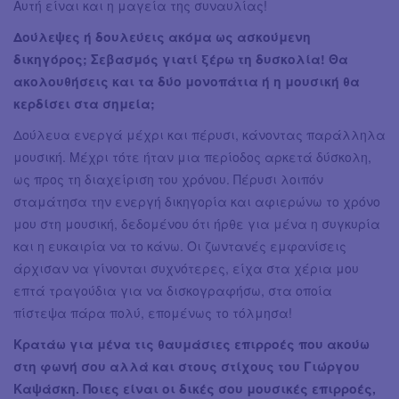
Αυτή είναι και η μαγεία της συναυλίας!
Δούλεψες ή δουλεύεις ακόμα ως ασκούμενη
δικηγόρος; Σεβασμός γιατί ξέρω τη δυσκολία! Θα
ακολουθήσεις και τα δύο μονοπάτια ή η μουσική θα
κερδίσει στα σημεία;
Δούλευα ενεργά μέχρι και πέρυσι, κάνοντας παράλληλα
μουσική. Μέχρι τότε ήταν μια περίοδος αρκετά δύσκολη,
ως προς τη διαχείριση του χρόνου. Πέρυσι λοιπόν
σταμάτησα την ενεργή δικηγορία και αφιερώνω το χρόνο
μου στη μουσική, δεδομένου ότι ήρθε για μένα η συγκυρία
και η ευκαιρία να το κάνω. Οι ζωντανές εμφανίσεις
άρχισαν να γίνονται συχνότερες, είχα στα χέρια μου
επτά τραγούδια για να δισκογραφήσω, στα οποία
πίστεψα πάρα πολύ, επομένως το τόλμησα!
Κρατάω για μένα τις θαυμάσιες επιρροές που ακούω
στη φωνή σου αλλά και στους στίχους του Γιώργου
Καψάσκη. Ποιες είναι οι δικές σου μουσικές επιρροές,