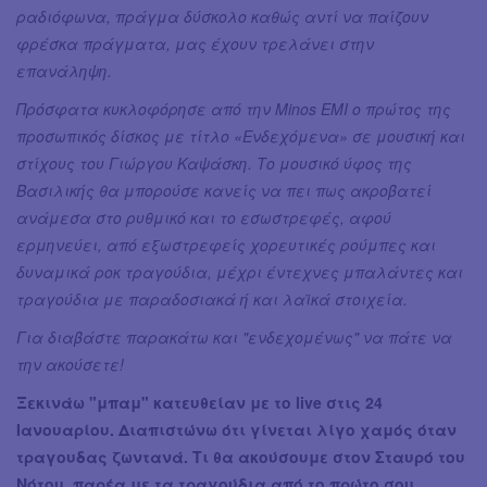
ραδιόφωνα, πράγμα δύσκολο καθώς αντί να παίζουν
φρέσκα πράγματα, μας έχουν τρελάνει στην
επανάληψη.
Πρόσφατα κυκλοφόρησε από την Minos EMI ο πρώτος της
προσωπικός δίσκος με τίτλο «Ενδεχόμενα» σε μουσική και
στίχους του Γιώργου Καψάσκη. Το μουσικό ύφος της
Βασιλικής θα μπορούσε κανείς να πει πως ακροβατεί
ανάμεσα στο ρυθμικό και το εσωστρεφές, αφού
ερμηνεύει, από εξωστρεφείς χορευτικές ρούμπες και
δυναμικά ροκ τραγούδια, μέχρι έντεχνες μπαλάντες και
τραγούδια με παραδοσιακά ή και λαϊκά στοιχεία.
Για διαβάστε παρακάτω και "ενδεχομένως" να πάτε να
την ακούσετε!
Ξεκινάω "μπαμ" κατευθείαν με το live στις 24
Ιανουαρίου. Διαπιστώνω ότι γίνεται λίγο χαμός όταν
τραγουδας ζωντανά. Τι θα ακούσουμε στον Σταυρό του
Νότου, παρέα με τα τραγούδια από το πρώτο σου