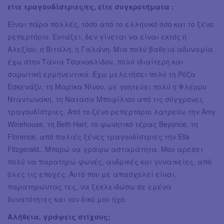
είτε τραγουδίστριες/ες, είτε συγκροτήματα ;
Είναι πάρα πολλές, τόσο από το ελληνικό όσο και το ξένο
ρεπερτόριο. Εντάξει, δεν γίνεται να είναι εκτός η
Αλεξίου, η Βιτάλη, η Γαλάνη. Μια πολύ βαθειά αδυναμία
έχω στην Τάνια Τσανακλίδου, πολύ ιδιαίτερη και
σαρωτική ερμηνευτικά. Έχω μελετήσει πολύ τη Ρόζα
Εσκενάζυ, τη Μαρίκα Νίνου, με γοητεύει πολύ η Φλέρρυ
Νταντωνάκη, τη Νατάσα Μποφίλιου από τις σύγχρονες
τραγουδίστριες. Από το ξένο ρεπερτόριο λατρεύω την Amy
Winehouse, τη Beth Hart, το φωνητικό τέρας Beyonce, τη
Florence, από παλιές ξένες τραγουδίστριες την Ella
Fitzgerald.. Μπορώ να γράφω ασταμάτητα. Μου αρέσει
πολύ να παρατηρώ φωνές, ανδρικές και γυναικείες, από
όλες τις εποχές. Αυτό που με απασχολεί είναι,
παρατηρώντας τες, να ξεκλειδώσω σε εμένα
δυνατότητες και τον δικό μου ήχο.
Αλήθεια, γράφεις στίχους;