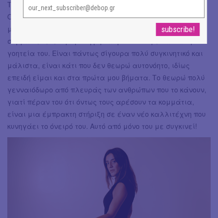
Την πρώτη φορά που συνέβη σε συναυλία, ξαφνιάστηκα.
Ομολογώ πως είναι μια στιγμή μαγείας. Δεν ξέρω αν
μπορώ με λόγια να περιγράψω αυτό το συναίσθημα,
συμβαίνει εκείνη τη στιγμή και μόνο. Αυτή είναι και η
γοητεία του. Είναι πάντως σίγουρα πολύ συγκινητικό και
μάλιστα, είναι κάτι που δεν θεωρώ αυτονόητο, ιδίως
επειδή είμαι και στα πρώτα μου βήματα. Το θεωρώ πολύ
γενναιόδωρο από πλευράς των ανθρώπων που το κάνουν,
γιατί πέραν του ότι όντως τους αρέσουν τα κομμάτια,
είναι μια έμπρακτη στήριξη σε έναν νέο καλλιτέχνη που
κυνηγάει το όνειρό του. Αυτό από μόνο του με συγκινεί!