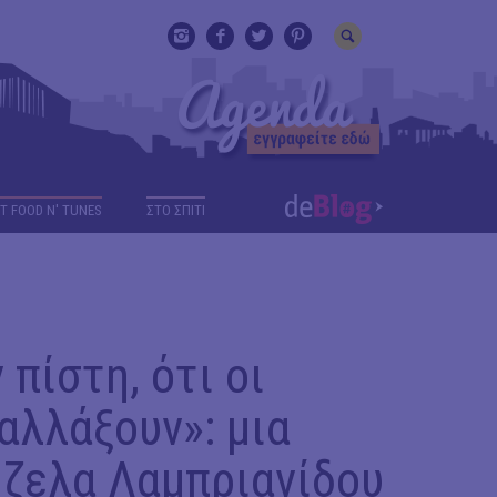
T FOOD N' TUNES
ΣΤΟ ΣΠΙΤΙ
πίστη, ότι οι
αλλάξουν»: μια
τζελα Λαμπριανίδου