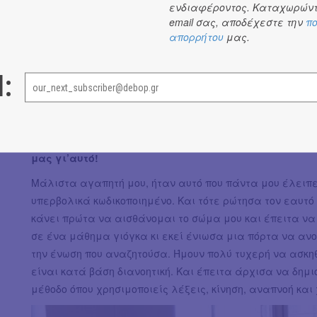
ενδιαφέροντος. Καταχωρώντ
Σε έναν κόσμο όπου το σώμα μας συνεχώς στοχοποιείτα
email σας, αποδέχεστε την
πο
απορρήτου
μας.
Θεωρώ πως ο χορός βοηθά το σώμα να εξωτερικεύει και 
αρνητικά συναισθήματα να μην παραμένουν εγκλωβισμέ
l:
μέθοδός μου αποσκοπεί στο να δημιουργήσει για τον κά
θα μπορεί να αναλογιστεί πάνω στον τρόπο με τον οποίο
μυαλό του…
Πώς έφτασες στο να δημιουργήσεις την δική σου μέθ
μας γι’αυτό!
Μάλιστα αγαπητή μου, ήταν αυτό που πάντα μου έλειπε
υπερβολικά κωδικοποιημένο. Και τότε ρώτησα τον εαυτό 
κάνει πρώτα να αισθάνομαι το σώμα μου και έπειτα να
σε ένα μάθημα γιόγκα κι εκεί ένιωσα μια πόρτα να ανο
την ένωση που αναζητούσα. Ήμουν πολύ τυχερή να ασκηθώ
είναι κατά βάση διανοητική. Και έπειτα άρχισα να δημι
μέθοδο όπου χρησιμοποιείς λέξεις, κίνηση, αναπνοή και