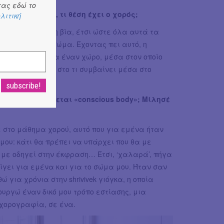
ας εδώ το
ι από τη βία, τι θέση έχει ο χορός;
λιτική
να εκτονώνει τη βία, έτσι ώστε όλα αυτά τα
να μέσα στο σώμα. Έχοντας πει αυτό, η
θε συμμετέχοντα έναν χώρο, μέσα στον οποίο
 σκέφτεται και στο τι συμβαίνει μέσα στο
οδο που ονομάζεται «conscious body»; Μίλησέ
 στο μάθημα χορού, αυτό που για εμένα ήταν
μου: κάτι θα πρέπει να υπάρχει που θα με
 με οδηγεί στην έκφραση… Έτσι, ‘χαλαρά’, πήγα
ίγει για εμένα και για το σώμα μου. Ήταν σαν
 για χρόνια στην shrivivek γιόγκα, η οποία
ουργώ έναν δικό μου τρόπο εστίασης, μια
 χορογραφία, σε ένα.