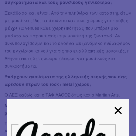
συγκροτήματα και τους μουσικούς γενικότερα;
Ξεκάθαρα και είναι. Από την πληθώρα των καταστημάτων
με μουσικά είδη, τα στούντιο και τους χώρους για πρόβες
μέχρι τα venues κάθε χωρητικότητας που μπόρει μια
μπάντα να παρουσιάσει την μουσική της ζωντανά. Αν
συνυπολογίσουμε και το ολοένα αυξανόμενο ενδιαφέρον
του εγχώριου κοινού για τις πιο εναλλακτικές μουσικές, η
Αθήνα αποτελεί εύφορο έδαφος για μουσικούς και
συγκροτήματα.
Υπάρχουν ακούσματα της ελληνικής σκηνής που σας
αρέσουν πέραν του rock / metal χώρου;
Ο ΛΕΞ καθώς και ο ΤΑΦ ΛΑΘΟΣ όπως και ο Martian Arts.
Μιλήστε μας για το βίντεο κλιπ του “All these happy
people” και για το καινούριο σας άλμπουμ.
Το βίντεο ανέλαβε να σκηνοθετήσει ο Κωνσταντίνος
Αντωνόπουλος ο οποίος απέδωσε πιστά μέσω της εικόνας