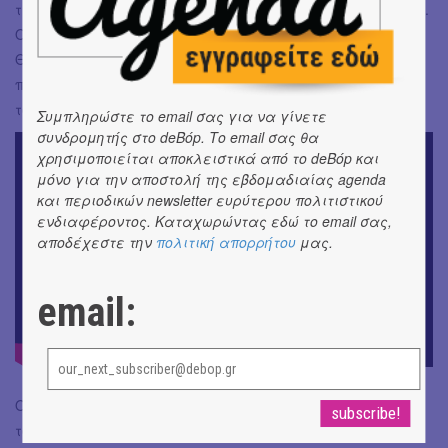
την ειρωνία που αναβλύζει από το συγκεκριμένο κομμάτι.
Ο καλός μας φίλος και stand-up κωμικός Βύρωνας
Θεοδωρόπουλος επιφορτίστηκε τον ρόλο του
πρωταγωνιστή φορώντας για πολλές ώρες το pillory που
τον εγκλώβιζε καθ όλη την διάρκεια των γυρισμάτων.
Συμπληρώστε το email σας για να γίνετε
συνδρομητής στο deBόp. Το email σας θα
χρησιμοποιείται αποκλειστικά από το deBόp και
μόνο για την αποστολή της εβδομαδιαίας agenda
και περιοδικών newsletter ευρύτερου πολιτιστικού
ενδιαφέροντος. Καταχωρώντας εδώ το email σας,
αποδέχεστε την
πολιτική απορρήτου
μας.
email:
Όσο για το Faith in Physics, αποτελεί την νοητή συνέχεια
του ”Loyal to the Pack”, παρουσιάζοντας με πιο τράχυ ήχο