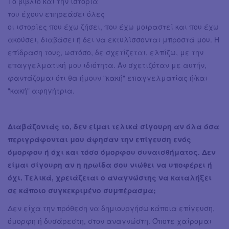
Το βιβλίο και την ιστορία
του έχουν επηρεάσει όλες
οι ιστορίες που έχω ζήσει, που έχω μοιραστεί και που έχω
ακούσει, διαβάσει ή δει να εκτυλίσσονται μπροστά μου. Η
επίδραση τους, ωστόσο, δε σχετίζεται, ελπίζω, με την
επαγγελματική μου ιδιότητα. Αν σχετιζόταν με αυτήν,
φαντάζομαι ότι θα ήμουν "κακή" επαγγελματίας ή/και
"κακή" αφηγήτρια.
Διαβάζοντάς το, δεν είμαι τελικά σίγουρη αν όλα όσα
περιγράφονται μου άφησαν την επίγευση ενός
όμορφου ή όχι και τόσο όμορφου συναισθήματος. Δεν
είμαι σίγουρη αν η ηρωίδα σου νιώθει να υποφέρει ή
όχι. Τελικά, χρειάζεται ο αναγνώστης να καταλήξει
σε κάποιο συγκεκριμένο συμπέρασμα;
Δεν είχα την πρόθεση να δημιουργήσω κάποια επίγευση,
όμορφη ή δυσάρεστη, στον αναγνώστη. Όποτε χαίρομαι