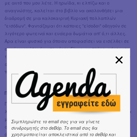
με αυτό που μου λέτε. Η ηρωίδα, κι ελπίζω και ο
αναγνώστης, καλείται στο βιβλίο να ακολουθήσει μια
διαδρομή σε μια καλοκαιρινή Κυριακή πολλαπλών
"εισόδων". Φαντάζομαι ότι κάποιες "είσοδοι" οδηγούν σε
λιγότερο φωτεινά και ευάερα δωμάτια απ' ό,τι άλλες.
Άρα είναι φυσικό για όποιον αποφασίσει να εισέλθει σε
αυτά να νιώσει ότι υποφέρει. Είναι, ας πούμε, μέρος του
ταξιδιού. Κάτι σαν προαπαιτούμενο για να "εξέλθει" από
αυτά, ολοκληρωμένος και γεμάτος, προτού τον βρουν οι
προσεχώς Κυριακές.
Πώς θα φανταζόσουν μία ιδανική λέσχη ανάγνωσης;
Για να πω την αλήθεια, δεν έχω υπάρξει φίλη των
λεσχών ανάγνωσης, ίσως επειδή δεν έτυχα ποτέ ως τώρα
μέλος σε κάποια ή ίσως επειδή θεωρώ την ανάγνωση μια
Συμπληρώστε το email σας για να γίνετε
αυστηρά μοναχική υπόθεση. Τώρα που το σκέφτομαι
συνδρομητής στο deBόp. Το email σας θα
όμως, μια ιδανική λέσχη ανάγνωσης θα ήταν εκείνη στην
χρησιμοποιείται αποκλειστικά από το deBόp και