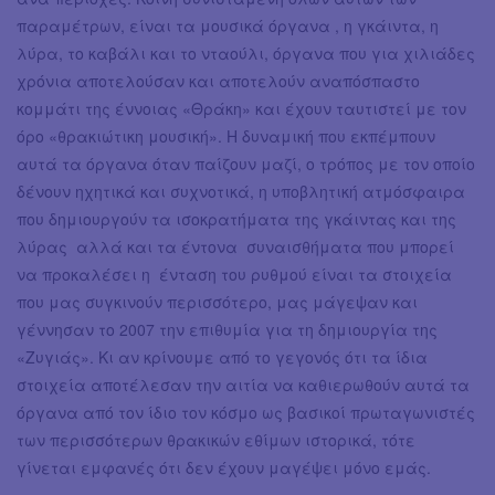
παραμέτρων, είναι τα μουσικά όργανα , η γκάιντα, η
λύρα, το καβάλι και το νταούλι, όργανα που για χιλιάδες
χρόνια αποτελούσαν και αποτελούν αναπόσπαστο
κομμάτι της έννοιας «Θράκη» και έχουν ταυτιστεί με τον
όρο «θρακιώτικη μουσική». Η δυναμική που εκπέμπουν
αυτά τα όργανα όταν παίζουν μαζί, ο τρόπος με τον οποίο
δένουν ηχητικά και συχνοτικά, η υποβλητική ατμόσφαιρα
που δημιουργούν τα ισοκρατήματα της γκάιντας και της
λύρας αλλά και τα έντονα συναισθήματα που μπορεί
να προκαλέσει η ένταση του ρυθμού είναι τα στοιχεία
που μας συγκινούν περισσότερο, μας μάγεψαν και
γέννησαν το 2007 την επιθυμία για τη δημιουργία της
«Ζυγιάς». Κι αν κρίνουμε από το γεγονός ότι τα ίδια
στοιχεία αποτέλεσαν την αιτία να καθιερωθούν αυτά τα
όργανα από τον ίδιο τον κόσμο ως βασικοί πρωταγωνιστές
των περισσότερων θρακικών εθίμων ιστορικά, τότε
γίνεται εμφανές ότι δεν έχουν μαγέψει μόνο εμάς.