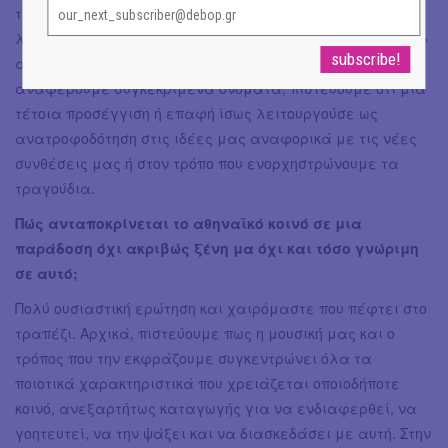
της παραδοσιακής μουσικής σκηνής. Αυτό που ίσως μας
λείπει είναι η συνύπαρξη με μουσικούς που «κατάγονται»
από άλλα μουσικά είδη. Χωρίς να είμαστε σε θέση να
αναφέρουμε συγκεκριμένα ονόματα, πιστεύουμε ότι μια
τέτοια προσέγγιση ή επαφή ίσως λειτουργούσε ως
ανατροφοδότηση στις ιδέες μας αναφορικά με τις νέες
συνθέσεις μας ή στον τρόπο που ενορχηστρώνουμε τα
τραγούδια.
Πώς ανταποκρίνεται το αθηναϊκό κοινό σε μια
παράδοση όχι ακριβώς ξένη μα όχι και τόσο γνώριμη
σε αυτό;
Πολύ ουσιαστική ερώτηση και χαιρόμαστε που πέφτει στο
τραπέζι. Αρχικά, πιστεύουμε πως η μουσική μας και ο
τρόπος που την εκφράζουμε συγκεντρώνει όλα τα
ποιοτικά χαρακτηριστικά που χρειάζεται οποιοδήποτε
κοινό, ανεξαρτήτως καταγωγής για να ενδιαφερθεί, να
γοητευτεί, να την ψάξει και να διασκεδάσει με αυτή. Στην