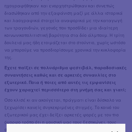
ηχογραφήθηκαν και ενορχηστρώθηκαν και συνεπώς
διασώθηκαν από την εξαφάνιση μαζί με άλλα ιστορικά
και λαογραφικά στοιχεία αναφορικά με την καταγωγή
των τραγουδιών, γεγονός που προσδίδει μια ιδιαίτερη
κοινωνικοπολιτιστική βαρύτητα στα δύο άλμπουμ. Η τρίτη
δουλειά μας ήδη ετοιμάζεται στο στούντιο, χωρίς ωστόσο
να μπορούμε να προσδιορίσουμε χρονικά την κυκλοφορία
της.
Έχετε παίξει σε πολυάριθμα φεστιβάλ, παραδοσιακές
συναντήσεις καθώς και σε αρκετές συναυλίες στο
εξωτερικό. Ποια ή ποιες από αυτές τις εμφανίσεις
έχουν χαραχτεί περισσότερο στη μνήμη σας και γιατί;
Όσο κλισέ κι αν ακούγεται, πράγματι είναι δύσκολο να
ξεχωρίσει κανείς συγκεκριμένες στιγμές. Το κοινό του
εξωτερικού μας έχει δείξει αρκετές φορές με τον πιο
όμορφο τρόπο ότι η μουσική μας τους ξεσηκώνει, τους
συναρπάζει και συγκεκριμένα στους ομογενείς τους