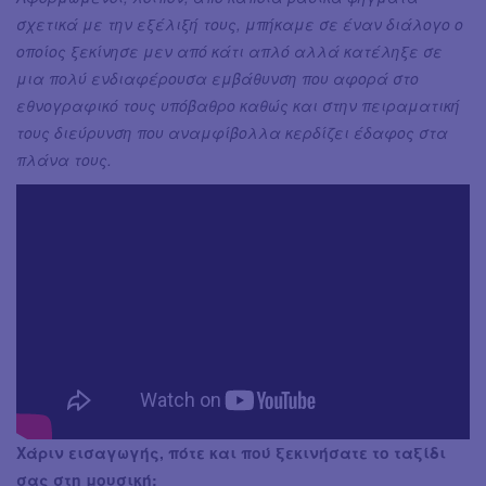
σχετικά με την εξέλιξή τους, μπήκαμε σε έναν διάλογο ο
οποίος ξεκίνησε μεν από κάτι απλό αλλά κατέληξε σε
μια πολύ ενδιαφέρουσα εμβάθυνση που αφορά στο
εθνογραφικό τους υπόβαθρο καθώς και στην πειραματική
τους διεύρυνση που αναμφίβολλα κερδίζει έδαφος στα
πλάνα τους.
Χάριν εισαγωγής, πότε και πού ξεκινήσατε το ταξίδι
σας στη μουσική;