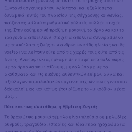
Η παραδοσιακή μουσική σε αυτές τις περιοχές αποτελεί
ζωντανό οργανισμό που υφίσταται και εξελίσσεται
δυναμικά εντός του πλαισίου της σύγχρονης κοινωνίας,
παίζοντας μάλιστα ρυθμιστικό ρόλο σε πολλές πτυχές
της. Στην καθημερινή πράξη, η μουσική, τα όργανα και τα
τραγούδια αποτελούν στοιχεία απόλυτα συνυφασμένα
με τον κύκλο της ζωής των ανθρώπων κάθε ηλικίας και δε
νοείται να λείπουν ούτε από τις χαρές τους ούτε από τις
λύπες. Αναπόφευκτα, ήρθαμε σε επαφή από πολύ νωρίς
με τα όργανα που παίζουμε, μεγαλώσαμε με τα
ακούσματα και τις εικόνες αυθεντικών εθίμων αλλά και
αξιόλογων παραδοσιακών οργανοπαιχτών που έγιναν και
δάσκαλοί μας και κάπως έτσι ρίζωσε το «μικρόβιο» μέσα
μας…
Πότε και πως συστάθηκε η Εβρίτικη Ζυγιά;
Το θρακιώτικο μουσικό τέμπλο είναι πλούσιο σε μελωδίες,
ρυθμούς, τραγούδια, ιστορίες και ιδιαίτερα ηχοχρώματα
ανά περιοχές. Κοινή συνισταμένη όλων αυτών των