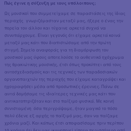
Πώς έγινε η σύζευξη με τους υπόλοιπους;
Ως μουσικοί που συμμετείχαμε σε παραστάσεις της ίδιας
περιοχής γνωριζόμασταν μεταξύ μας, ήξερε ο ένας την
πορεία του άλλου και τύχαινε αρκετά συχνά να
συνυπάρχουμε. Είναι γεγονός ότι είχαμε αρκετά κοινά
μεταξύ μας κάτι που διαπιστώσαμε από την πρώτη
στιγμή. Σημείο αναφοράς για τη διαμόρφωση του
μουσικού μας ύφους αποτελούσε το αυθεντικό ηχόχρωμα
της θρακιώτικης μουσικής, έτσι όπως προκύπτει από τους
αυτοσχεδιασμούς και τις τεχνικές των παραδοσιακών
οργανοπαιχτών της περιοχής που είχαμε καταγράψει και
ηχογραφήσει μέσα από προσωπικές έρευνες. Πάνω σε
αυτά δομήσαμε τις ιδιαίτερες τεχνικές μας κάτι που
αντικατοπτριζόταν και στο παίξιμο φυσικά. Με κοινή
συνισταμένη όσα περιγράψαμε, ήταν μαγικό το πόσο
πολύ έδενε εξ αρχής το παίξιμό μας, σαν να παίζαμε
χρόνια μαζί. Και κάπως έτσι αποφασίσαμε πριν περίπου
10 χρόνια ότι δεν μας ικανοποιεί τίποτα περισσότερο από