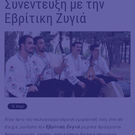
Συνέντευξη με την
Εβρίτικη Ζυγιά
Λίγο πριν την πολυαναμενόμενη εμφάνισή τους στο six
d.o.g.s, ρώτησα την
Εβρίτικη Ζυγιά
μερικά πράγματα.
Αφορμώμενοι, λοιπόν, από κάποια βασικά ψήγματα