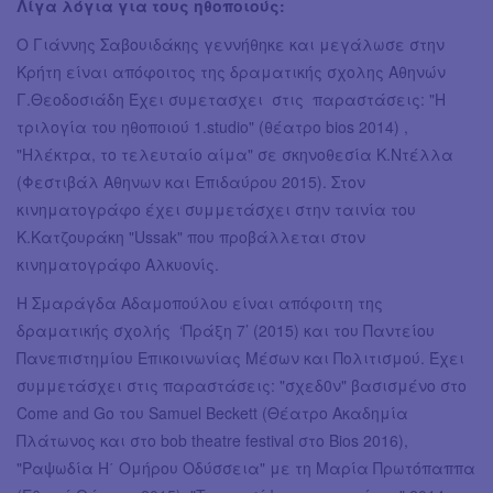
Λίγα λόγια για τους ηθοποιούς:
Ο Γιάννης Σαβουιδάκης γεννήθηκε και μεγάλωσε στην
Κρήτη είναι απόφοιτος της δραματικής σχολης Αθηνών
Γ.Θεοδοσιάδη Έχει συμετασχει στις παραστάσεις: "Η
τριλογία του ηθοποιού 1.studio" (θέατρο bios 2014) ,
"Ηλέκτρα, το τελευταίο αίμα" σε σκηνοθεσία Κ.Ντέλλα
(Φεστιβάλ Αθηνων και Επιδαύρου 2015). Στον
κινηματογράφο έχει συμμετάσχει στην ταινία του
Κ.Κατζουράκη "Ussak" που προβάλλεται στον
κινηματογράφο Αλκυονίς.
Η Σμαράγδα Αδαμοπούλου είναι απόφοιτη της
δραματικής σχολής ‘Πράξη 7’ (2015) και του Παντείου
Πανεπιστημίου Επικοινωνίας Μέσων και Πολιτισμού. Έχει
συμμετάσχει στις παραστάσεις: "σχεδ0ν" βασισμένο στο
Come and Go του Samuel Beckett (Θέατρο Ακαδημία
Πλάτωνος και στο bob theatre festival στο Bios 2016),
"Ραψωδία Η΄ Ομήρου Οδύσσεια" με τη Μαρία Πρωτόπαππα