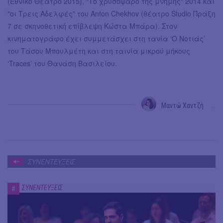
(Εθνικό Θέατρο 2015), "Το χρυσόψαρο της μνήμης" 2014 και
"οι Τρεις Αδελφές" του Anton Chekhov (θέατρο Studio Πράξη
7 σε σκηνοθετική επίβλεψη Κώστα Μπάρα). Στον
κινηματογράφο έχει συμμετάσχει στη τανία ‘O Νοτιάς’
του Τάσου Μπουλμέτη και στη ταινία μικρού μήκους
‘Traces’ του Θανάση Βασιλείου.
Μαντώ Χαντζή
→
ΣΥΝΕΝΤΕΥΞΕΙΣ
ΣΥΝΕΝΤΕΥΞΕΙΣ
#