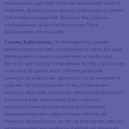
συγκεκριμένο χώρο όπου έζησε και δημιούργησε αυτός ο
άνθρωπος. Στόχος είναι οι θεατές να δούνε και να ζήσουν
το Κυκλάδων διαφορετικά. Να δούμε πως είναι να
επαναφέρουμε το Λευτέρη στο εδώ και Τώρα,
που δεν ανήκει στο παρελθόν.
Γιάννης Σαβουιδάκης:
Το Hommage είναι μια site-
specific παράσταση οπού χαρτογραφείται μέσα στο χώρο
του θεάτρου όλη η καλλιτεχνική πορεία του Λευτέρη
Βογιατζή από την πρώτη παράσταση το 1982 μέχρι και την
τελευταία 30 χρονιά μετά. Ο θεατής μέσα από
αντικείμενα, εικόνες και ήχους καλείται να γνωρίσει το
έργο του, την εξέλιξη του και το πώς τελικά φτάνει
κανείς με πολύ κόπο, βάσανο και πολλά προβλήματα στη
δημιουργία μιας παράστασης. Ενώ το θέατρο
λειτουργεί κανονικά μέσα σε μια άλλη ονειρική
πραγματικότητα πια, μπορεί δηλαδή ο θεατής να
αγοράσει προγράμματα, να πιει το ποτό του στο μπαρ και
να παρατηρήσει πως συνδέεται ο κόσμος της σημερινής