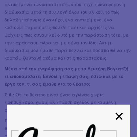
αντικείμενα τωνπαραστάσεων του. είχε ενδιαφέρον η
διαδικασία μετά τη συλλογή όλου του υλικού, το πώς
δηλαδή παίρνεις έναν ήχο, ένα αντικείμενο, ένα
κοστούμι παρατηρείς που σε πάει και αρχίζεις να
ψάχνεις πως συνομιλεί αυτό με την παράσταση τότε, με
την παράσταση τώρα και με σένα τον ίδιο. Αυτή η
διαδικασία μου έμαθε παρά πολλά και προσπαθώ να την
κρατάω ζωντανή ακόμα και στις παραστάσεις.
Μέσα από την εντρύφηση σας με το Λευτέρη Βογιατζή,
τι αποκομίσατε; Εννοώ η επαφή σας, έστω και με το
έργο του, τι σας έμαθε για το θέατρο;
Σ.Α.:
Ότι το θέατρο είναι ένας αγώνας χωρίς
εφησυχασμό, χωρίς ανάπαυση σχεδόν με κομμένη
ανάσα.
Γ.Σ.:
Σε ένα σημείο της παράστασης ακούγεται από ένα
παλιό αντικείμενο ο Λευτέρης να λέει: «...ίσως και να
αναρωτιέστε κάπου-κάπου αν οι μικρές, καθημερινές