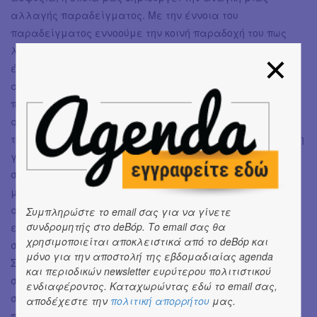
αλλαγής παραδείγματος. Με την έννοια του
παραδείγματος εννοούμε την κοινή παραδοχή του πως
λειτουργεί η αγορά μέχρι τώρα. Αυτό μας προκαλεί μια
έντονη κινητικότητα, μια διάθεση επινόησης, μια
αναζήτηση με σκοπό την «διαφυγή» προς ένα νέο
παράδειγμα το οποίο αναζητούμε και προσπαθούμε να
αφουγκραστούμε. Π.χ.: κάθε έργο που μας έρχεται με
τους όρους της αγοράς, έχουμε απέναντι του μια διάθεση
για hijack του αντικειμένου, μια διάθεση να
συμπαρασύρουμε τον χρήστη στην έρευνα. Τι θα
μπορούσε εάν… Αυτή την έρευνα (της διεύρυνσης του
αντικειμένου) επιχειρούμε να εξελίξουμε μέσω της
Συμπληρώστε το email σας για να γίνετε
συνδρομητής στο deBόp. Το email σας θα
εμπλοκής μας στην εικαστική ομάδα Errands ή της
χρησιμοποιείται αποκλειστικά από το deBόp και
συμμετοχής μας σε residencies.
μόνο για την αποστολή της εβδομαδιαίας agenda
Στην προσπάθεια λοιπόν να συμπαρασύρουμε τον χρήστη
και περιοδικών newsletter ευρύτερου πολιτιστικού
στην έρευνα επιδιώκουμε οποιαδήποτε συνθήκη
ενδιαφέροντος. Καταχωρώντας εδώ το email σας,
συνάντησης. Όπως το Arch points, το Open House που έγινε
αποδέχεστε την
πολιτική απορρήτου
μας.
πρόσφατα, το φεστιβάλ βραδύτητας που οργανώσαμε