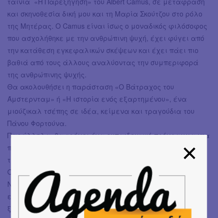
ταινία «Η Παρεξήγηση» του Albert Camus, σε μετάφραση
και σκηνοθεσία δική μου και τη Μαρία Σκούτζου στο ρόλο
της Μητέρας. Ο Camus είναι ίσως ο μοναδικός φιλόσοφος
που ασχολήθηκε με την ανθρώπινη ψυχή, έχει φύγει από
την κατάθεση εγκεφαλικών σκέψεων και έχει πάει πιο
βαθιά από τους άλλους αναλύοντας την συμπεριφορά
της ανθρώπινης ψυχής.
Θα ακολουθήσει η παράσταση «Ο Βάτραχος του
Άμστερνταμ» ή «Η ιστορία ενός εξαρτημένου», ένα
μιούζικαλ τσέπης σε ιδέα, κείμενα και τραγούδια του
Πάνου Φορτούνα.
Παράλληλα, θα τρέχει ένα εκπαιδευτικό πρόγραμμα για
παιδιά, με τίτλο «Επίσκεψη σε ένα μικρό θέατρο», όπου
τα παιδιά θα ξεναγούνται στο θέατρο από τους Πουκ και
Όμπερον, τα δύο ξωτικά από το Όνειρο Καλοκαιρινής
Νυκτός. Αφού ξεναγηθούν στους χώρους μαθαίνοντας τι
είναι ο κάθενας, η σκηνή διαμορφώνεται σε δάσος
ξωτικών και στήνουμε μαζί με τα παιδιά ένα κείμενο που