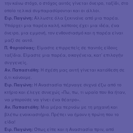
την κάνω στόχο, ο στόχος αυτός γίνεται όνειρο, ταξίδι, στο
οποίο τελικά συμπαρασύρονται και οι άλλοι.
Ειρ. Παγώνη:
Άλλωστε όλα ξεκινάνε από μια παρέα.
Υπάρχει μια παρέα καλή, κάποιος έχει μια ιδέα, ένα
όνειρο, μια εμμονή, τον ενθουσιασμό και η παρέα είναι
μαζί σε αυτό.
Π. Φορτούνας:
Είμαστε επιρρεπείς σε παντός είδους
ταξίδια. Είμαστε μια παρέα, οικογένεια, κατ’ επιλογήν
συγγενείς.
Αν. Παπαστάθη:
Η σχέση μας αυτή γίνεται κατάθεση σε
ό,τι κάνουμε.
Ειρ. Παγώνη:
Η Αναστασία πέρναγε συχνά έξω από το
κτήριο και έλεγε συνεχώς «Πω, πω, τι ωραίο που θα ήταν,
να μπορούσε να γίνει ένα θέατρο».
Αν. Παπαστάθη:
Μια μέρα περνάω με τη μηχανή και
βλέπω ενοικιαστήριο. Πρέπει να ήμουν η πρώτη που το
είδα!
Ειρ. Παγώνη:
Όπως είπε και η Αναστασία πριν, από