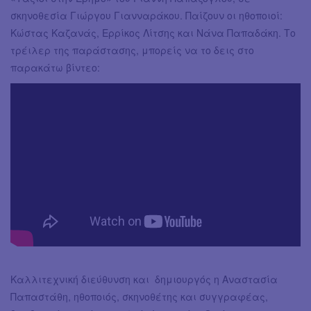
σκηνοθεσία Γιώργου Γιανναράκου. Παίζουν οι ηθοποιοί:
Κώστας Καζανάς, Ερρίκος Λίτσης και Νάνα Παπαδάκη. Το
τρέιλερ της παράστασης, μπορείς να το δεις στο
παρακάτω βίντεο:
Καλλιτεχνική διεύθυνση και δημιουργός η Αναστασία
Παπαστάθη, ηθοποιός, σκηνοθέτης και συγγραφέας,