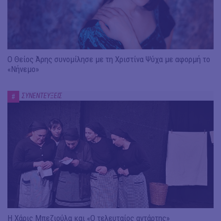
Ο Θείος Άρης συνομίλησε με τη Χριστίνα Ψύχα με αφορμή το
«Νήνεμο»
ΣΥΝΕΝΤΕΥΞΕΙΣ
#
Η Χάρις Μπεζιούλα και «Ο τελευταίος αντάρτης»