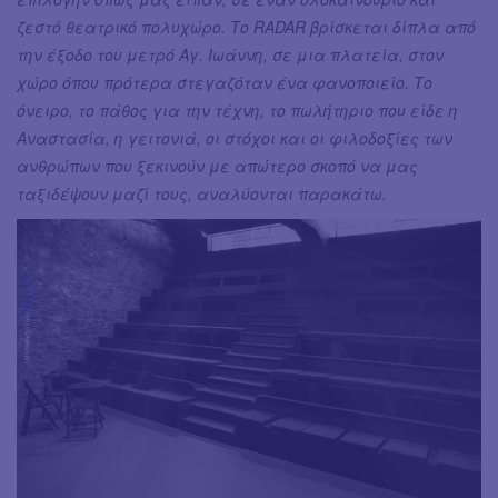
ζεστό θεατρικό πολυχώρο. Το RADAR βρίσκεται δίπλα από
την έξοδο του μετρό Αγ. Ιωάννη, σε μια πλατεία, στον
χώρο όπου πρότερα στεγαζόταν ένα φανοποιείο. Το
όνειρο, το πάθος για την τέχνη, το πωλήτηριο που είδε η
Αναστασία, η γειτονιά, οι στόχοι και οι φιλοδοξίες των
ανθρώπων που ξεκινούν με απώτερο σκοπό να μας
ταξιδέψουν μαζί τους, αναλύονται παρακάτω.