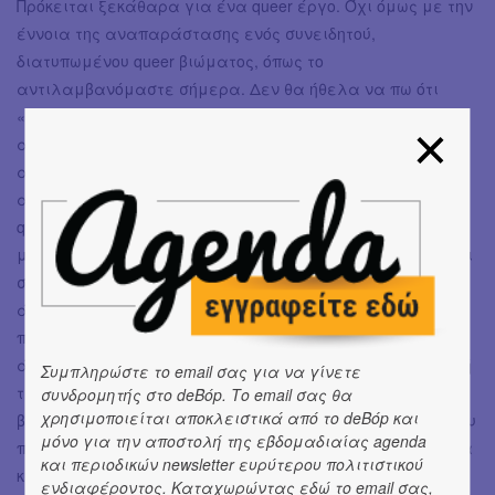
Πρόκειται ξεκάθαρα για ένα queer έργο. Όχι όμως με την
έννοια της αναπαράστασης ενός συνειδητού,
διατυπωμένου queer βιώματος, όπως το
αντιλαμβανόμαστε σήμερα. Δεν θα ήθελα να πω ότι
«δεν είναι αυτό το μόνο ζήτημα», γιατί πράγματι
αποτελεί τον κεντρικό άξονα της αφήγησης. Ωστόσο,
ακριβώς επειδή από το ιστορικό πλαίσιο της εποχής
απουσιάζει η γλώσσα και τα ερμηνευτικά εργαλεία του
queer, η δραματουργία μετατοπίζει το βάρος της στον
μηχανισμό της κοινωνικής αποστέρησης. Η πλοκή εστιάζει
στον τρόπο με τον οποίο μια κοινωνία αφαιρεί από έναν
άνθρωπο το δικαίωμα στην ύπαρξη, τη στιγμή που αυτός
παύει να εξυπηρετεί την «κανονικότητα» και τους
άκαμπτους όρους της κοινωνικής αναγκαιότητας. Με αυτή
Συμπληρώστε το email σας για να γίνετε
την έννοια, το έργο συνομιλεί ταυτόχρονα με το queer
συνδρομητής στο deBόp. Το email σας θα
χρησιμοποιείται αποκλειστικά από το deBόp και
βίωμα και με την ευρύτερη εμπειρία του Άλλου — εκείνου
μόνο για την αποστολή της εβδομαδιαίας agenda
που αποκλίνει, που περισσεύει, που δεν χωρά εύκολα στα
και περιοδικών newsletter ευρύτερου πολιτιστικού
κυρίαρχα σχήματα.
ενδιαφέροντος. Καταχωρώντας εδώ το email σας,