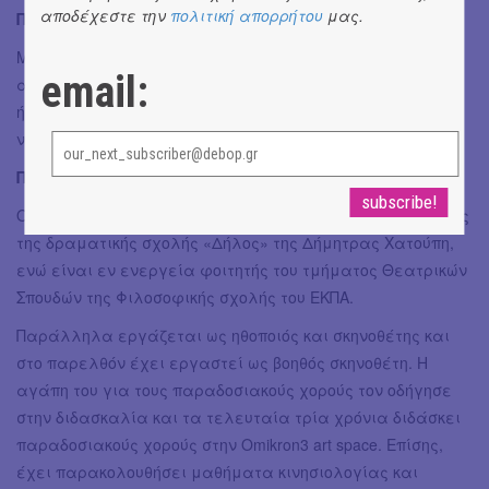
αποδέχεστε την
πολιτική απορρήτου
μας.
Ποια είναι τα επόμενα καλλιτεχνικά σου σχέδια;
Με την Ευαγγελία Γατσωτή έχουμε μία σταθερά
email:
ανήσυχη και ανοιχτή δημιουργική σχέση. Κάτι καινούργιο
ήδη σιγοβράζει. Αν όλα πάνε καλά, σύντομα θα έχετε
νέα μας.
Παναγιώτης Λιαρόπουλος – Βιογραφικό
Ο Παναγιώτης Λιαρόπουλος (σκηνοθέτης) είναι απόφοιτος
της δραματικής σχολής «Δήλος» της Δήμητρας Χατούπη,
ενώ είναι εν ενεργεία φοιτητής του τμήματος Θεατρικών
Σπουδών της Φιλοσοφικής σχολής του ΕΚΠΑ.
Παράλληλα εργάζεται ως ηθοποιός και σκηνοθέτης και
στο παρελθόν έχει εργαστεί ως βοηθός σκηνοθέτη. Η
αγάπη του για τους παραδοσιακούς χορούς τον οδήγησε
στην διδασκαλία και τα τελευταία τρία χρόνια διδάσκει
παραδοσιακούς χορούς στην Omikron3 art space. Επίσης,
έχει παρακολουθήσει μαθήματα κινησιολογίας και