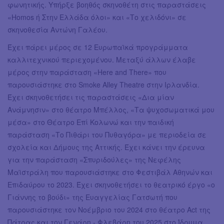
φωνητικής. Υπήρξε βοηθός σκηνοθέτη στις παραστάσεις
«Ηοmos ή Στην Ελλάδα όλοι» και «Το χελιδόνι» σε
σκηνοθεσία Αντώνη Γαλέου.
Έχει πάρει μέρος σε 12 Ευρωπαϊκά προγράμματα
καλλιτεχνικού περιεχομένου. Μεταξύ άλλων έλαβε
μέρος στην παράσταση «Here and There» που
παρουσιάστηκε στο Smoke Alley Theatre στην Ιρλανδία.
Έχει σκηνοθετήσει τις παραστάσεις «Δια μίαν
Ανάμνησιν» στο θέατρο Μπέλλος, «Τα ψυχοσωματικά μου
μέσα» στο Θέατρο Επί Κολωνώ και την παιδική
παράσταση «Το Πιθάρι του Πυθαγόρα» με περιοδεία σε
σχολεία και Δήμους της Αττικής. Έχει κάνει την έρευνα
για την παράσταση «Σπυριδούλες» της Νεφέλης
Μαϊστράλη που παρουσιάστηκε στο Φεστιβάλ Αθηνών και
Επιδαύρου το 2023. Έχει σκηνοθετήσει το θεατρικό έργο «ο
Γιάννης το βούδι» της Ευαγγελίας Γατσωτή που
παρουσιάστηκε τον Νοέμβριο του 2024 στο θέατρο Act της
Πάτρας και τον Γενάρη - Φλεβάρη του 2025 στο Ίδρυμα