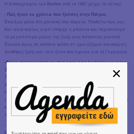
Η δισκογραφία των Beatles από το 1967 μέχρι το τέλος!
- Πώς ήταν τα χρόνια που ζούσες στην Πάτρα;
Έπαιξαν ρόλο στη μουσική σου πορεία; Υποθέτω πως ναι.
Και αυτό κυρίως γιατί υπήρχε η μπάντα και περνούσαμε
το μεγαλύτερο μέρος της ζωής μας κάνοντας μουσική.
Ένιωσα όμως σε κάποια φάση ότι χρειάζομαι καινούριες
συνθήκες ζωής και τότε ήταν που έφυγα για τη Γερμανία.
-Έχεις συνεργαστεί με πολλούς καλλιτέχνες ως τώρα.
Ξεχωρίζεις κάποια συνεργασία;
Τις τίμησα όλες όσο βαθύτερα και καλύτερα μπορούσα.
Δεν ξεχωρίζω κάποια περισσότερο από κάποια άλλη.
Ίσως μόνο τη στιγμή που τραγούδησα το «Βράδυ» μαζί με
τη λατρεμένη μου Λένα Πλάτωνος στο Ηρώδειο. Ήμασταν
και οι δύο μερικά εκατοστά πάνω από το έδαφος. Εκείνα
τα δυο-τρία λεπτά θα τα ζω πάντα μέσα μου.
- Tι εισπράττεις από τον κόσμο όταν παίζεις live;
Μια μορφή αγάπης που είναι πολύ δύσκολο να
Συμπληρώστε το email σας για να γίνετε