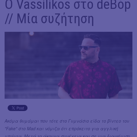
O Vassilikos στο deBόp
// Μία συζήτηση
Ακόμα θυμάμαι που τότε στο Γυμνάσιο είδα το βίντεο του
"Fake" στο Mad και νόμιζα ότι επρόκειτο για αγγλική
μπάντα. Μετά το άκουγα συνέχεια και σε μια διαφήμιση