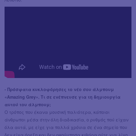
- Πρόσφατα κυκλοφόρησες το νέο σου άλμπουμ
«Amazing Grey». Τι σε ενέπνευσε για τη δημιουργία
αυτού του άλμπουμ;
Ο τρόπος που έκανα μουσική παλιότερα, κάποιοι
άνθρωποι μέσα στην όλη διαδικασία, ο ρυθμός πού είχαν
όλα αυτά, με είχε για πολλά χρόνια σε ένα σημείο που
δεν είχα όρεξη και δεν ακούμπησα κιθάρα ούτε για λίγο.