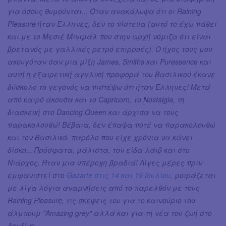
για όσους θυμούνται... Όταν ανακάλυψα ότι οι Raining
Pleasure ήταν Έλληνες, δεν το πίστευα (αυτό το έχω πάθει
και με το Μεσιέ Μινιμάλ που στην αρχή νόμιζα ότι είναι
βρετανός με γαλλικές ρετρό επιρροές). Ο ήχος τους μου
ακουγόταν σαν μια μίξη James, Smiths και Puressence και
αυτή η εξαιρετική αγγλική προφορά του Βασιλικού έκανε
δύσκολο το γεγονός να πιστέψω ότι ήταν Έλληνες! Μετά
από καιρό άκουσα και το Capricorn, το Nostalgia, τη
διασκευή στο Dancing Queen και άρχισα να τους
παρακολουθώ! Βέβαια, δεν έπαψα ποτέ να παρακολουθώ
και τον Βασιλικό, παρόλο που είχε χρόνια να κάνει
δίσκο... Πρόσφατα, μάλιστα, τον είδα λάιβ και στο
Νιάρχος. Ήταν μια υπέροχη βραδιά! Λίγες μέρες πριν
εμφανιστεί στο
Gazarte στις 14 και 19 Ιουλίου
, μοιράζεται
με λίγα λόγια αναμνήσεις από το παρελθόν με τους
Raining Pleasure, τις σκέψεις του για το καινούριο του
άλμπουμ "Amazing grey" αλλά και για τη νέα του ζωή στο
Λονδίνο.