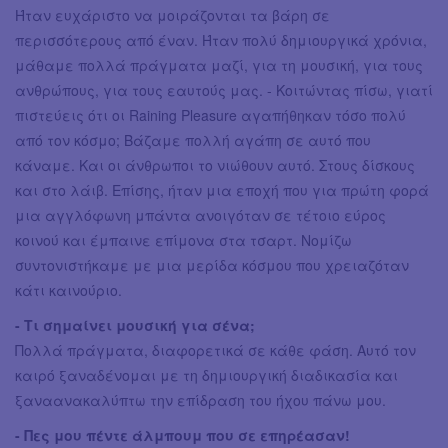
Ήταν ευχάριστο να μοιράζονται τα βάρη σε
περισσότερους από έναν. Ήταν πολύ δημιουργικά χρόνια,
μάθαμε πολλά πράγματα μαζί, για τη μουσική, για τους
ανθρώπους, για τους εαυτούς μας. - Κοιτώντας πίσω, γιατί
πιστεύεις ότι οι Raining Pleasure αγαπήθηκαν τόσο πολύ
από τον κόσμο; Βάζαμε πολλή αγάπη σε αυτό που
κάναμε. Και οι άνθρωποι το νιώθουν αυτό. Στους δίσκους
και στο λάιβ. Επίσης, ήταν μια εποχή που για πρώτη φορά
μια αγγλόφωνη μπάντα ανοιγόταν σε τέτοιο εύρος
κοινού και έμπαινε επίμονα στα τσαρτ. Νομίζω
συντονιστήκαμε με μια μερίδα κόσμου που χρειαζόταν
κάτι καινούριο.
- Tι σημαίνει μουσική για σένα;
Πολλά πράγματα, διαφορετικά σε κάθε φάση. Αυτό τον
καιρό ξαναδένομαι με τη δημιουργική διαδικασία και
ξαναανακαλύπτω την επίδραση του ήχου πάνω μου.
- Πες μου πέντε άλμπουμ που σε επηρέασαν!