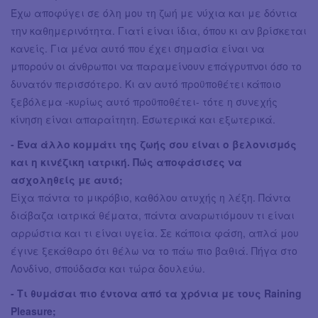
Έχω αποφύγει σε όλη μου τη ζωή με νύχια και με δόντια
την καθημερινότητα. Γιατί είναι ίδια, όπου κι αν βρίσκεται
κανείς. Για μένα αυτό που έχει σημασία είναι να
μπορούν οι άνθρωποι να παραμείνουν επάγρυπνοι όσο το
δυνατόν περισσότερο. Κι αν αυτό προϋποθέτει κάποιο
ξεβόλεμα -κυρίως αυτό προϋποθέτει- τότε η συνεχής
κίνηση είναι απαραίτητη. Εσωτερικά και εξωτερικά.
- Ένα άλλο κομμάτι της ζωής σου είναι ο βελονισμός
και η κινέζικη ιατρική. Πώς αποφάσισες να
ασχοληθείς με αυτό;
Είχα πάντα το μικρόβιο, καθόλου ατυχής η λέξη. Πάντα
διάβαζα ιατρικά θέματα, πάντα αναρωτιόμουν τι είναι
αρρώστια και τι είναι υγεία. Σε κάποια φάση, απλά μου
έγινε ξεκάθαρο ότι θέλω να το πάω πιο βαθιά. Πήγα στο
Λονδίνο, σπούδασα και τώρα δουλεύω.
- Τι θυμάσαι πιο έντονα από τα χρόνια με τους Raining
Pleasure;