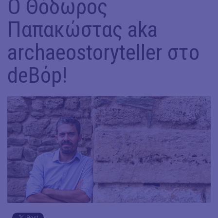
Ο Θόδωρος
Παπακώστας aka
archaeostoryteller στο
deBόp!