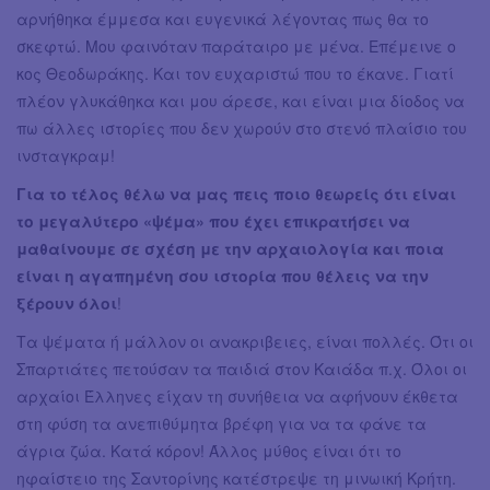
αρνήθηκα έμμεσα και ευγενικά λέγοντας πως θα το
σκεφτώ. Μου φαινόταν παράταιρο με μένα. Επέμεινε ο
κος Θεοδωράκης. Και τον ευχαριστώ που το έκανε. Γιατί
πλέον γλυκάθηκα και μου άρεσε, και είναι μια δίοδος να
πω άλλες ιστορίες που δεν χωρούν στο στενό πλαίσιο του
ινσταγκραμ!
Για το τέλος θέλω να μας πεις ποιο θεωρείς ότι είναι
το μεγαλύτερο «ψέμα» που έχει επικρατήσει να
μαθαίνουμε σε σχέση με την αρχαιολογία και ποια
είναι η αγαπημένη σου ιστορία που θέλεις να την
ξέρουν όλοι
!
Τα ψέματα ή μάλλον οι ανακριβειες, είναι πολλές. Ότι οι
Σπαρτιάτες πετούσαν τα παιδιά στον Καιάδα π.χ. Όλοι οι
αρχαίοι Έλληνες είχαν τη συνήθεια να αφήνουν έκθετα
στη φύση τα ανεπιθύμητα βρέφη για να τα φάνε τα
άγρια ζώα. Κατά κόρον! Άλλος μύθος είναι ότι το
ηφαίστειο της Σαντορίνης κατέστρεψε τη μινωική Κρήτη.