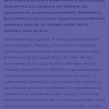
Πολύ συχνά μέσω post & stories τοποθετείσαι ξεκάθαρα
πάνω σε πολιτικά ζητήματα που άπτονται της
αρχαιολογίας με ευρύτερες κοινωνικές προεκτάσεις.
Εγώ πιστεύω ότι πολιτική και αρχαιολογία συνδέονται
άμεσα και ίσως όχι με «καθαρό» τρόπο. Εσύ τι
πιστεύεις πάνω σε αυτό;
Το παρελθόν έχει χρήσεις. Κι ότι έχει χρήσεις θα έχει
και καταχρήσεις. Πόσω δε μάλλον όταν το παρελθόν
συνδέεται με έννοιες όπως εθνική ταυτότητα και ακόμη
περισσότερο σε ένα μέρος όπως η Ελλάδα που τους
τελευταίους αιώνες έχει περάσει από πάρα πολλές
ιστορικές περιπέτειες και προκλήσεις που ανατάραξαν
το πως βλέπουμε τους εαυτούς μας πολλές φορές. Οι
ανθρωπιστικές επιστήμες είναι καθαρά πολιτική. Και η
αρχαιολογία μελετά τον άνθρωπο! Τον άνθρωπο και ως
ατομικό και ως συλλογικό ον. Αρα ναι έχει πάντα λόγο
και θέση σε θέματα πολιτικά, με την ευρεία έννοια, γιατί
η γνώση του παρελθόντος μπορεί να επηρεάσει θέματα