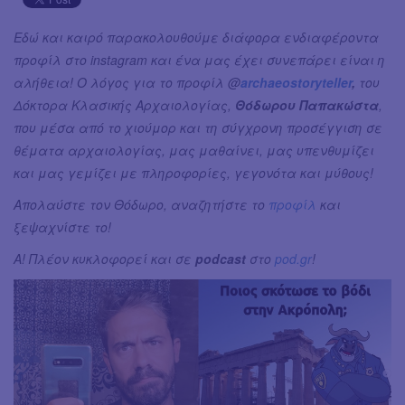
Εδώ και καιρό παρακολουθούμε διάφορα ενδιαφέροντα
προφίλ στο instagram και ένα μας έχει συνεπάρει είναι η
αλήθεια! Ο λόγος για το προφίλ @
archaeostoryteller
,
του
Δόκτορα Κλασικής Αρχαιολογίας,
Θόδωρου Παπακώστα
,
που μέσα από το χιούμορ και τη σύγχρονη προσέγγιση σε
θέματα αρχαιολογίας, μας μαθαίνει, μας υπενθυμίζει
και μας γεμίζει με πληροφορίες, γεγονότα και μύθους!
Απολαύστε τον Θόδωρο, αναζητήστε το
προφίλ
και
ξεψαχνίστε το!
Α! Πλέον κυκλοφορεί και σε
podcast
στο
pod.gr
!