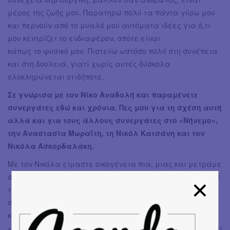
μέρος της ζωής μου. Παρατηρώ πολύ τα πάντα γύρω μου
και περνούν από το μυαλό μου αυτόματα ιδέες για ό,τι
μου κεντρίζει το ενδιαφέρον, οπότε είναι
κάπως το φυσικό μου. Πιστεύω ωστόσο πολύ στη συνέπεια
και στη δουλειά, γιατί χωρίς αυτές δύσκολα
ολοκληρώνεται οτιδήποτε.
Σε γνώρισα με τον Νίκο Αναδολή και παραμένετε
συνεργάτες εδώ και χρόνια. Πες μου για τη σχέση αυτή
αλλά και για τους άλλους συνεργάτες στο «Νήνεμο»,
την Αναστασία Μωραΐτη, τη Νικόλ Κατσάνη και τον
Νικόλα Ασκορδαλάκη.
Με τον Νικόλα είμαστε οικογένεια πια, μιας και μετράμε
σχεδόν 10 χρόνια κοινής πορείας. Σίγουρα προσεγγίζουμε
τη μουσική με τον ίδιο τρόπο, συνομιλούμε αισθητικά και
συναισθηματικά και κινούμαστε προς τις ίδιες
κατεύθυνσεις σαν άνθρωποι και σαν συνεργάτες. Στο
«Νήνεμο» είχαμε τη μεγάλη χαρά να συνεργαστούμε και