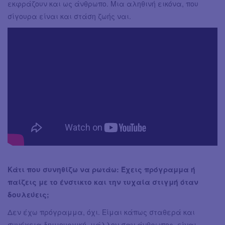
εκφράζουν και ως άνθρωπο. Μια αληθινή εικόνα, που
σίγουρα είναι και στάση ζωής ναι.
Κάτι που συνηθίζω να ρωτάω: Έχεις πρόγραμμα ή
παίζεις με το ένστικτο και την τυχαία στιγμή όταν
δουλεύεις;
Δεν έχω πρόγραμμα, όχι. Είμαι κάπως σταθερά και
συνέχεια δημιουργική, μάλλον σαν άνθρωπος, είναι