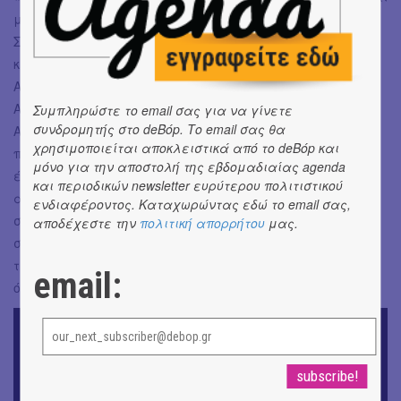
με έναν εξαιρετικό μουσικό παραγωγό, τον Άγγελο
Σπίνουλα, που διεύρυνε πολύ τους ορίζοντες μας ηχητικά
και μαζί εξερευνήσαμε νέους ηχητικούς δρόμους.
Αισθάνομαι πολύ ευτυχής για την ομάδα αυτή. Η
Αναστασία Μωραΐτη, η Νικόλ Κατσάνη και ο Νικόλας
Συμπληρώστε το email σας για να γίνετε
συνδρομητής στο deBόp. Το email σας θα
Ασκορδαλάκης έφεραν ο καθένας τη δική του
χρησιμοποιείται αποκλειστικά από το deBόp και
προσωπικότητα, ευαισθησία και καλλιτεχνική ματιά στο
μόνο για την αποστολή της εβδομαδιαίας agenda
έργο. Αυτό που αγαπώ στις συνεργασίες είναι ακριβώς
και περιοδικών newsletter ευρύτερου πολιτιστικού
αυτή η
ενδιαφέροντος. Καταχωρώντας εδώ το email σας,
συνάντηση διαφορετικών κόσμων γύρω από έναν κοινό
αποδέχεστε την
πολιτική απορρήτου
μας.
σκοπό. Πιστεύω ότι το «Νήνεμο» είναι αποτέλεσμα αυτής
της συλλογικής διαδρομής και νιώθω ευγνωμοσύνη για
email:
όλους όσοι συνέβαλαν σε αυτό.