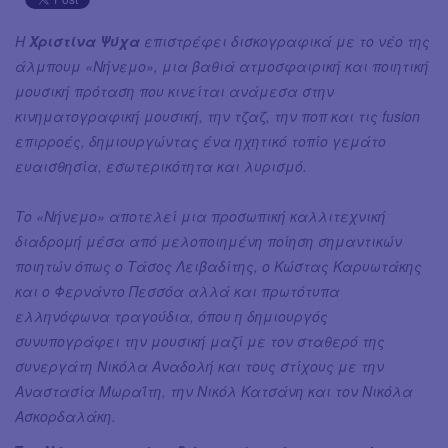
Η
Χριστίνα Ψύχα
επιστρέφει δισκογραφικά με το νέο της
άλμπουμ «Νήνεμο», μια βαθιά ατμοσφαιρική και ποιητική
μουσική πρόταση που κινείται ανάμεσα στην
κινηματογραφική μουσική, την τζαζ, την ποπ και τις fusion
επιρροές, δημιουργώντας ένα ηχητικό τοπίο γεμάτο
ευαισθησία, εσωτερικότητα και λυρισμό.
Το «Νήνεμο» αποτελεί μια προσωπική καλλιτεχνική
διαδρομή μέσα από μελοποιημένη ποίηση σημαντικών
ποιητών όπως ο Τάσος Λειβαδίτης, ο Κώστας Καρυωτάκης
και ο Φερνάντο Πεσσόα αλλά και πρωτότυπα
ελληνόφωνα τραγούδια, όπου η δημιουργός
συνυπογράφει την μουσική μαζί με τον σταθερό της
συνεργάτη Νικόλα Αναδολή και τους στίχους με την
Αναστασία Μωραΐτη, την Νικόλ Κατσάνη και τον Νικόλα
Ασκορδαλάκη.