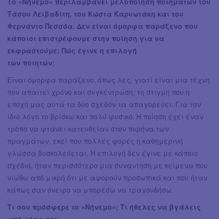
Το «Νήνεμο» περιλαμβάνει μελοποίηση ποιημάτων του
Τάσου Λειβαδίτη, του Κώστα Καρυωτάκη και του
Φερνάντο Πεσσόα. Δεν είναι όμορφα παράξενο που
κάποιοι επιστρέφουμε στην ποίηση για να
εκφραστούμε; Πώς έγινε η επιλογή
των ποιητών;
Είναι όμορφα παράξενο, όπως λες, γιατί είναι μια τέχνη
που απαιτεί χρόνο και συγκέντρωση, τη στιγμή που η
εποχή μας αυτά τα δύο σχεδόν τα απαγορεύει. Για τον
ίδιο λόγο το βρίσκω και πολύ φυσικό. Η ποίηση έχει έναν
τρόπο να φτάνει κατευθείαν στον πυρήνα των
πραγμάτων, εκεί που πολλές φορές η καθημερινή
γλώσσα δυσκολεύεται. Η επιλογή δεν έγινε με κάποιο
σχέδιο, ήταν περισσότερο μια συνάντηση με κείμενα που
νιώθω από μικρή ότι με αφορούν προσωπικά και που ήταν
κάπως σαν όνειρο να μπορέσω να τραγουδήσω.
Τι σου πρόσφερε το «Νήνεμο»; Τι ήθελες να βγάλεις
από μέσα σου;