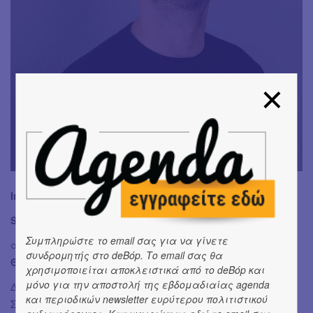
Θανάσης Κριστάκης
Info:
Sadmen του Θανάση Κριστάκη
Συμπληρώστε το email σας για να γίνετε
από 11.4.2024 έως 26.4.2024
συνδρομητής στο deBόp. Το email σας θα
Θέατρο Ροές
χρησιμοποιείται αποκλειστικά από το deBόp και
μόνο για την αποστολή της εβδομαδιαίας agenda
Δραματουργία: Θανάσης Κριτσάκης, Στεργιάνα Τζέγκα
και περιοδικών newsletter ευρύτερου πολιτιστικού
Σκηνοθεσία: Θανάσης Κριτσάκης