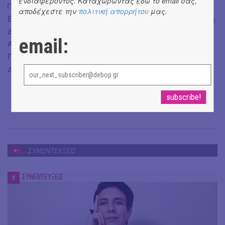
ενδιαφέροντος. Καταχωρώντας εδώ το email σας,
Πρωταγωνιστούν: Κωσταντίνος Δαλαμάγκας, Πένυ
αποδέχεστε την
πολιτική απορρήτου
μας.
Ελευθεριάδου, Δημήτρης Καστανιάς, Άλκηστις Πολυχρόνη,
Δημήτρης Χατζημιχαηλίδης
email:
Άλλοι συντελεστές: Πρωτότυπη Μουσική: Οδυσσέας
Γκάλιος Σκηνογραφική/ Ενδυματολογική Επιμέλεια:
Δάφνη Αηδόνη Φωτισμοί/ Φωτογραφίες: Ελένη Χούμου
Βαγγέλης Μαρινάκης
→
ΣΥΝΕΝΤΕΥΞΕΙΣ
ΣΥΝΕΝΤΕΥΞΕΙΣ
#