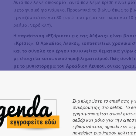
Αυτό που λένε οικονομία, αυτό που λέμε κρίση είναι μί
μεταφυσικό φαινόμενο. Προσωπικά το βιώνω όπως το βιώ
εργαζόμασταν για 30 ευρώ την ημέρα και τώρα για 10 χ
ρεύμα, νερό κλπ).
Η παράσταση «Εξόριστοι εις τας Αθήνας» είναι βασι
«Κρίσις». Ο Αρκάδιος Λευκός, τοποθετείται χρονικά 
και το σύνολο του έργου του κινείται θεματικά γύρ
με στοιχεία κοινωνικού προβληματισμού. Πώς συνδέε
με το μυθιστόρημα του Αρκάδιου Λευκού, όντας γραμμ
Ο 
γέ
Ζά
κα
Συμπληρώστε το email σας γι
απ
συνδρομητής στο deBόp. Το em
χρησιμοποιείται αποκλειστικ
φτ
deBόp και μόνο για την αποσ
δε
εβδομαδιαίας agenda και πε
newsletter ευρύτερου πολιτιστ
Στ