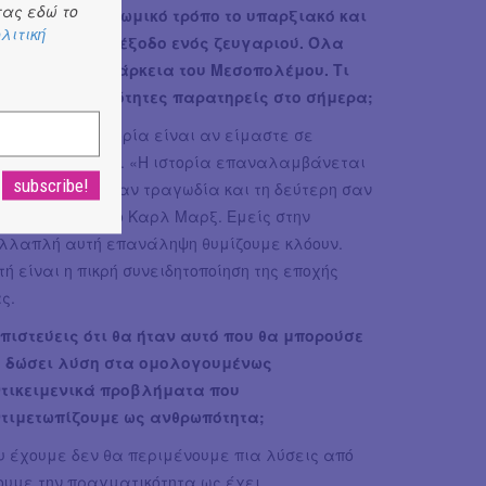
ας εδώ το
ρκαστικό και κωμικό τρόπο το υπαρξιακό και
λιτική
οποριστικό αδιέξοδο ενός ζευγαριού. Όλα
τά κατά την διάρκεια του Μεσοπολέμου. Τι
αφορές ή ομοιότητες παρατηρείς στο σήμερα;
πραγματική απορία είναι αν είμαστε σε
σοπόλεμο ή όχι. «Η ιστορία επαναλαμβάνεται
ν πρώτη φορά σαν τραγωδία και τη δεύτερη σαν
ρσα» έγραψε ο Καρλ Μαρξ. Εμείς στην
λλαπλή αυτή επανάληψη θυμίζουμε κλόουν.
τή είναι η πικρή συνειδητοποίηση της εποχής
ς.
 πιστεύεις ότι θα ήταν αυτό που θα μπορούσε
 δώσει λύση στα ομολογουμένως
τικειμενικά προβλήματα που
τιμετωπίζουμε ως ανθρωπότητα;
υ έχουμε δεν θα περιμένουμε πια λύσεις από
ουμε την πραγματικότητα ως έχει.