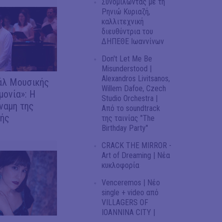
Συνομιλώντας με τη
Ρηνιώ Κυριαζή,
καλλιτεχνική
διευθύντρια του
ΔΗΠΕΘΕ Ιωαννίνων
Don't Let Me Be
Misunderstood |
Alexandros Livitsanos,
άλ Μουσικής
Willem Dafoe, Czech
ονία»: Η
Studio Orchestra |
ύναμη της
Από το soundtrack
ής
της ταινίας "The
Birthday Party"
CRACK THE MIRROR -
Art of Dreaming | Νέα
κυκλοφορία
Venceremos | Νέο
single + video από
VILLAGERS OF
IOANNINA CITY |