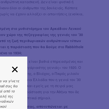
α ανθρώπινη κατασκευή. Δεν είναι φυσικό ή
νουν όλοι οι άνθρωποι της δουλειάς. Κάποτε
ωρίς να έχουν αλλάξει οι απαιτήσεις (ενοίκια,
σμένη στο μυθιστόρημα του Αρκάδιου Λευκού
στον χώρο της πεζογραφίας της γενιάς του ’30
ω από τη ζωή περιθωριακών ανθρώπινων τύπων
ται η παράσταση που θα δούμε στο Rabbithole
ένο το 1934;
Αρκάδιος Λευκός είναι βαθιά επηρεασμένος και
ννημα της «αλογάριαστης γενιάς» του 1920. Ο
ρκος, ο Παρωρίτης, ο Βλάχος, ο Πικρός μιλούν
ι γράφουν για μια Ελλάδα που η γενιά του ’30
α να γίνετε
οσιώπησε. Έτσι και εμείς με τη σειρά μας
ail σας θα
ά από το
ιάξαμε μία παράσταση για την Αθήνα που δε
τολή της
ίχνουν τα τηλεοπτικά σήριαλ.
ριοδικών
ικού
ην παράσταση σας, αποτυπώνεται με