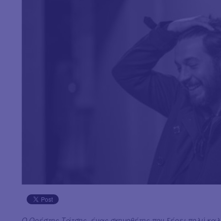
Ο Ορέστης Τάτσης, ένας σκηνοθέτης που ξέρει πολύ κα