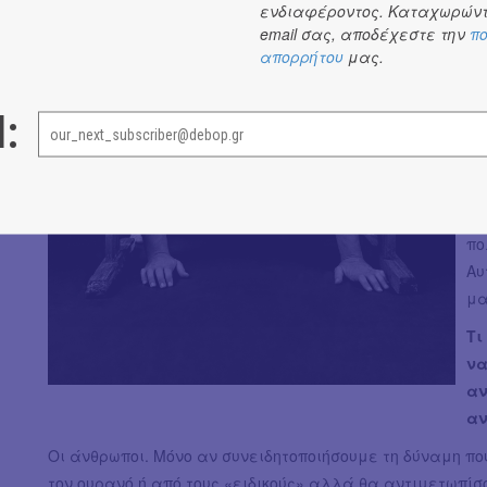
ενδιαφέροντος. Καταχωρώντ
σα
email σας, αποδέχεστε την
πο
βι
απορρήτου
μας.
αυ
δι
l:
Η 
Με
τη
φά
πο
Αυ
μα
Τι
να
αν
αν
Οι άνθρωποι. Μόνο αν συνειδητοποιήσουμε τη δύναμη πο
τον ουρανό ή από τους «ειδικούς» αλλά θα αντιμετωπίσ