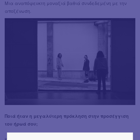
Μια αναπόφευκτη μοναξιά βαθιά συνδεδεμένη με την
αποξένωση.
Ποιά ήταν η μεγαλύτερη πρόκληση στην προσέγγιση
του ήρωά σου;
Κατά την διάρκεια των προβών χρειάστηκε να κάνω