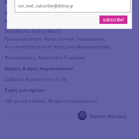
Info:
Δωρεάν Χώμα για Όλους (Τώρα αρχίζω να σε βλέπω
κάπως καλύτερα)
Σκηνοθεσία: Ελένη Μποζά
Πρωταγωνιστούν: Κωνσταντίνος Τσονόπουλος
Φωτιστική Επιμέλεια: Κατερίνα Μαραγκουδάκη
Φωτογραφίες: Αναστασία Γιαννάκη
Ημέρες & ώρες παραστάσεων
Σάββατο, Κυριακή στις 21.00
Τιμές εισιτηρίων
12€ γενική είσοδος, 8€ φοιτητικό/ανέργων
Βαγγέλης Μαρινάκης
→