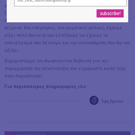
μήνες που δεν έχω επαφή με τον έξω κόσμο (γέλια). Δεν
ξέρω, μακάρι να συμβαίνει και μακάρι να μεταφραστεί
σε προσέλευση στο θέατρο. Έχουμε ένα πολύ ωραίο
κείμενο, δύο υπέροχους, ονειρεμένους ρόλους, έχουμε
ρίξει πολύ δουλειά και ελπίζουμε να έχουμε το
αποτέλεσμα που θέλουμε και την ανταπόκριση που θα του
αξίζει.
Ευχαριστούμε τον Κωνσταντίνο Λεβαντή για την
παραχώρηση της συνέντευξης και ευχόμαστε καλή τύχη
στην παράσταση!
Για περισσότερες πληροφορίες
εδώ
Έφη Χρυσού
→