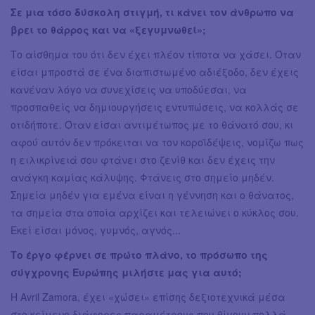
Σε μια τόσο δύσκολη στιγμή, τι κάνει τον άνθρωπο να
βρει το θάρρος και να «ξεγυμνωθεί»;
Το αίσθημα του ότι δεν έχει πλέον τίποτα να χάσει. Όταν
είσαι μπροστά σε ένα διαπιστωμένο αδιέξοδο, δεν έχεις
κανέναν λόγο να συνεχίσεις να υποδύεσαι, να
προσπαθείς να δημιουργήσεις εντυπώσεις, να κολλάς σε
οτιδήποτε. Όταν είσαι αντιμέτωπος με το θάνατό σου, κι
αφού αυτόν δεν πρόκειται να τον κοροϊδέψεις, νομίζω πως
η ειλικρίνειά σου φτάνει στο ζενίθ και δεν έχεις την
ανάγκη καμίας κάλυψης. Φτάνεις στο σημείο μηδέν.
Σημεία μηδέν για εμένα είναι η γέννηση και ο θάνατος,
τα σημεία στα οποία αρχίζει και τελειώνει ο κύκλος σου.
Εκεί είσαι μόνος, γυμνός, αγνός...
Το έργο φέρνει σε πρώτο πλάνο, το πρόσωπο της
σύγχρονης Ευρώπης μιλήστε μας για αυτό;
Η Avril Zamora, έχει «χώσει» επίσης δεξιοτεχνικά μέσα
στο κείμενο διάφορες παραμέτρους που θίγουν πολλά