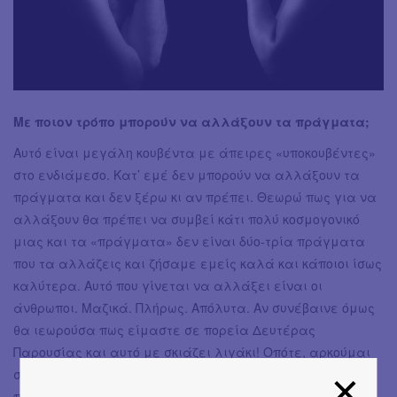
Με ποιον τρόπο μπορούν να αλλάξουν τα πράγματα;
Αυτό είναι μεγάλη κουβέντα με άπειρες «υποκουβέντες»
στο ενδιάμεσο. Κατ’ εμέ δεν μπορούν να αλλάξουν τα
πράγματα και δεν ξέρω κι αν πρέπει. Θεωρώ πως για να
αλλάξουν θα πρέπει να συμβεί κάτι πολύ κοσμογονικό
μιας και τα «πράγματα» δεν είναι δύο-τρία πράγματα
που τα αλλάζεις και ζήσαμε εμείς καλά και κάποιοι ίσως
καλύτερα. Αυτό που γίνεται να αλλάξει είναι οι
άνθρωποι. Μαζικά. Πλήρως. Απόλυτα. Αν συνέβαινε όμως
θα ιεωρούσα πως είμαστε σε πορεία Δευτέρας
Παρουσίας και αυτό με σκιάζει λιγάκι! Οπότε, αρκούμαι
στο να μπορώ να αλλάζω εμένα όσο πιο πολύ μπορώ
προς αυτό που θεωρώ καλύτερο κι εύχομαι να είναι και