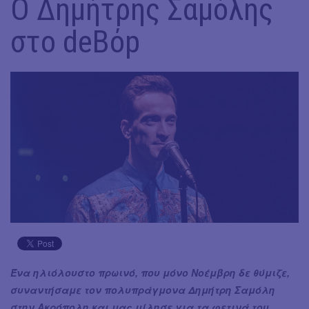
Ο Δημήτρης Σαμόλης
στο deBόp
Ένα ηλιόλουστο πρωινό, που μόνο Νοέμβρη δε θύμιζε,
συναντήσαμε τον πολυπράγμονα Δημήτρη Σαμόλη
στην Ακρόπολη και μας μίλησε για τα φετινά του