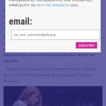
τρεις ευχές στο λυχνάρι τι θα ευχόσουν;
αποδέχεστε την
πολιτική απορρήτου
μας.
Μου αρκεί μία ευχή. Να έχω σωματική, ψυχική και
πνευματική υγεία. Νομίζω ότι αν είμαι καλά μέσα μου
email:
μπορώ να είμαι καλά και με τους άλλους. Να δημιουργώ
σχέσεις ζωής σε όλα τα επίπεδα.
Σε ευχαριστούμε πολύ για την κουβέντα. Θα ήθελες να
αφιερώσεις στους αναγνώστες μας έναν στίχο/
απόσπασμα από κάποιο από τα έργα και τις
παραστάσεις με τα οποία καταπιάνεσαι αυτήν την
περίοδο;
«Εχθρός της νεότητας είναι η νεότητα η ίδια», από τον
Άμλετ του Ουίλιαμ Σαίξπηρ σε μετάφραση Γιώργου
Χειμωνά.