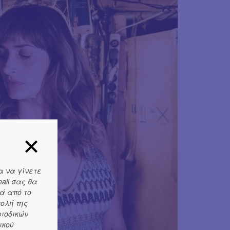
α να γίνετε
ail σας θα
ά από το
τολή της
ριοδικών
ικού