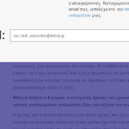
ενδιαφέροντος. Καταχωρώντ
email σας, αποδέχεστε την
πο
απορρήτου
μας.
❖Τι θεωρείτε ότι κάνει τη Σεροτονίνη ένα υπαρξιακό
Πάντα υπάρχει η γωνία από την οποία θα δεις τα πράγ
l:
Σεροτονίνη να δει το ποτήρι μισογεμάτο ή αντίθετα να δ
παρότι ο συγγραφέας χρησιμοποιεί πολύ σκληρό χιούμορ
του σοκ, προσπαθεί να αφυπνίσει την ευαίσθητη και μα
πνεύμα μας με τρόπο που θα κάνει την καρδιά μας να α
εαυτό μας, μας ξεγυμνώνει θα λέγαμε. Αυτό βέβαια δ
μπορεί να είναι λυτρωτικό. Και εμείς θεωρούμε ότι αυτ
ανορθόδοξη θα λέγαμε λύτρωση σε σχέση με αυτό που 
χρησιμοποιούμε αυτή τη λέξη.
❖Κατά πόσον ο Φλοράν, ο κεντρικός ήρωας του έργου
απλού, καθημερινού ανθρώπου; Πώς επιλέξατε να το
Ο ήρωας του μυθιστορήματος είναι ένας αστός που έχει 
ανάγκη να δουλέψει οπότε με έναν τρόπο έχει και την 
και να αφεθεί μέσα σε αυτή, να επιτρέψει στον ίδιο το