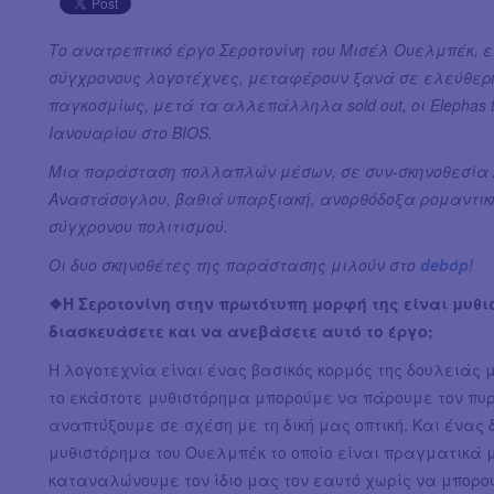
Το ανατρεπτικό έργο Σεροτονίνη του Μισέλ Ουελμπέκ, εν
σύγχρονους λογοτέχνες, μεταφέρουν ξανά σε ελεύθερη
παγκοσμίως, μετά τα αλλεπάλληλα sold out, οι Elephas til
Ιανουαρίου στο ΒIOS.
Μια παράσταση πολλαπλών μέσων, σε συν-σκηνοθεσία 
Αναστάσογλου, βαθιά υπαρξιακή, ανορθόδοξα ρομαντική,
σύγχρονου πολιτισμού.
Οι δυο σκηνοθέτες της παράστασης μιλούν στο
debόp
!
❖Η Σεροτονίνη στην πρωτότυπη μορφή της είναι μυθι
διασκευάσετε και να ανεβάσετε αυτό το έργο;
Η λογοτεχνία είναι ένας βασικός κορμός της δουλειάς μ
το εκάστοτε μυθιστόρημα μπορούμε να πάρουμε τον πυρ
αναπτύξουμε σε σχέση με τη δική μας οπτική. Και ένας δ
μυθιστόρημα του Ουελμπέκ το οποίο είναι πραγματικά μ
καταναλώνουμε τον ίδιο μας τον εαυτό χωρίς να μπορο