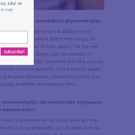
ας εδώ το
λιτική
 και ταυτόχρονα ανορθόδοξα ρομαντικό έργο;
ματα. Θα μπορούσε κανείς διαβάζοντας τη
ει το ποτήρι μισοάδειο. Εμείς πιστεύουμε ότι
, κυνισμό, βία και πολλές φορές την τεχνική
λακή πλευρά της ψυχής μας, να ακονίσει το
ισθανθεί. Μας βάζει μπροστά στον ίδιο μας τον
εν είναι πάντα ευχάριστο, αλλά πολλές φορές
ό το κείμενο προσφέρει λύτρωση εν τέλει, μια
έχουμε συνηθίσει να εννοούμε όταν
 αντικατοπτρίζει την εικόνα ενός σύγχρονου,
ν παρουσιάσετε;
λύσει το βιοποριστικό του θέμα, δεν έχει πια
πολυτέλεια να ασχοληθεί με την ασθένειά του
υ τον εαυτό να ταξιδέψει σε σκοτεινά