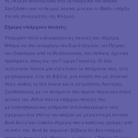
τη «Φλέρυ Νταντωνάκη στα Λειτουργικά του Μάνου
Χατζιδάκι» και το θεωρώ λογικό, μια και ο «Bach» υπήρξε
στενός συνεργάτης της Φλέρυς.
Σήμερα υπάρχουν ποιητές;
Υπάρχουν πολύ ενδιαφέροντες ποιητές και σήμερα.
Μπορώ να σου αναφέρω τον Σιφιλτζόγλου, τον Πέτρου,
τον Οικονόμου από τη Θεσσαλονίκη, που πέθανε σχετικά
πρόσφατα, όπως και τον Γιώργο Γκανέλη. Οι δύο
τελευταίοι πάντα μου έστελναν τα ποιήματα τους, είτε
χειρόγραφα, είτε σε βιβλία, μια κίνηση που με συγκινεί
πολύ, καθώς το ίδιο έκανε και ο αείμνηστος Λευτέρης
Ξανθόπουλος με τα ποιήματα που πρώτα πήγαιναν στους
φίλους του. Απλά παλιά υπήρχαν ποιητές που
μελοποιήθηκαν και άνθρωποι στη δισκογραφία τους
έφερναν στα σπίτια του κόσμου με μεγαλύτερη έκταση.
Αυτό δεν είναι εύκολο σήμερα που ο καθένας γράφει από
το σπίτι του. Αυτό δε σημαίνει βέβαια ότι δεν υπάρχει
ποιητική παραγωγή. Υπάρχει, ας πούμε, ο Σπύρος Γούλας,