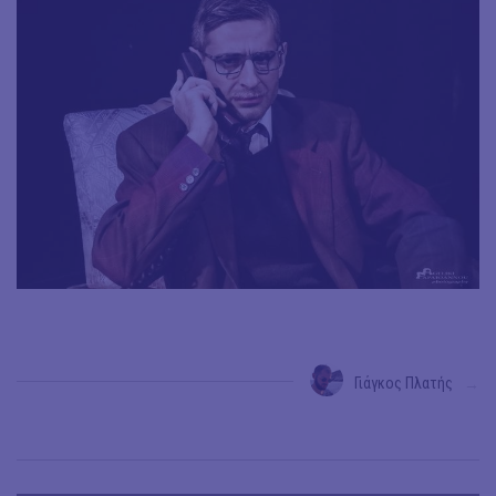
Γιάγκος Πλατής
→