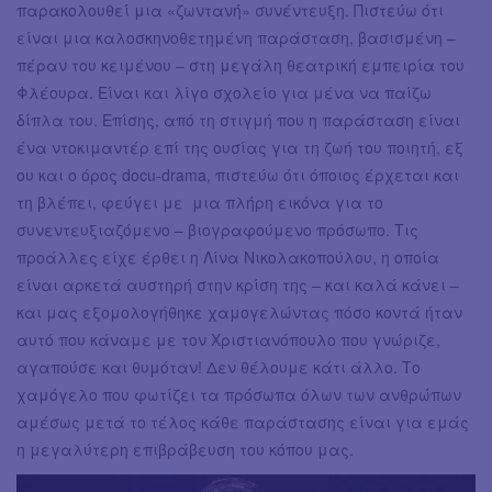
παρακολουθεί μια «ζωντανή» συνέντευξη. Πιστεύω ότι
είναι μια καλοσκηνοθετημένη παράσταση, βασισμένη –
πέραν του κειμένου – στη μεγάλη θεατρική εμπειρία του
Φλέουρα. Είναι και λίγο σχολείο για μένα να παίζω
δίπλα του. Επίσης, από τη στιγμή που η παράσταση είναι
ένα ντοκιμαντέρ επί της ουσίας για τη ζωή του ποιητή, εξ
ου και ο όρος docu-drama, πιστεύω ότι όποιος έρχεται και
τη βλέπει, φεύγει με μια πλήρη εικόνα για το
συνεντευξιαζόμενο – βιογραφούμενο πρόσωπο. Τις
προάλλες είχε έρθει η Λίνα Νικολακοπούλου, η οποία
είναι αρκετά αυστηρή στην κρίση της – και καλά κάνει –
και μας εξομολογήθηκε χαμογελώντας πόσο κοντά ήταν
αυτό που κάναμε με τον Χριστιανόπουλο που γνώριζε,
αγαπούσε και θυμόταν! Δεν θέλουμε κάτι άλλο. Το
χαμόγελο που φωτίζει τα πρόσωπα όλων των ανθρώπων
αμέσως μετά το τέλος κάθε παράστασης είναι για εμάς
η μεγαλύτερη επιβράβευση του κόπου μας.