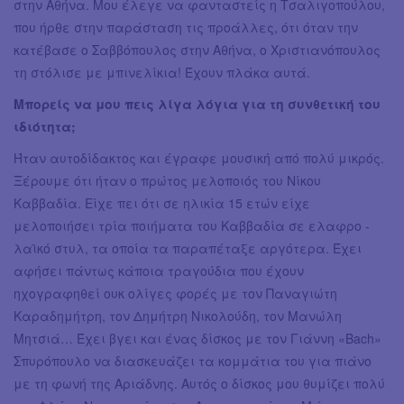
στην Αθήνα. Μου έλεγε να φανταστείς η Τσαλιγοπούλου,
που ήρθε στην παράσταση τις προάλλες, ότι όταν την
κατέβασε ο Σαββόπουλος στην Αθήνα, ο Χριστιανόπουλος
τη στόλισε με μπινελίκια! Έχουν πλάκα αυτά.
Μπορείς να μου πεις λίγα λόγια για τη συνθετική του
ιδιότητα;
Ήταν αυτοδίδακτος και έγραφε μουσική από πολύ μικρός.
Ξέρουμε ότι ήταν ο πρώτος μελοποιός του Νίκου
Καββαδία. Είχε πει ότι σε ηλικία 15 ετών είχε
μελοποιήσει τρία ποιήματα του Καββαδία σε ελαφρο -
λαϊκό στυλ, τα οποία τα παραπέταξε αργότερα. Έχει
αφήσει πάντως κάποια τραγούδια που έχουν
ηχογραφηθεί ουκ ολίγες φορές με τον Παναγιώτη
Καραδημήτρη, τον Δημήτρη Νικολούδη, τον Μανώλη
Μητσιά… Έχει βγει και ένας δίσκος με τον Γιάννη «Bach»
Σπυρόπουλο να διασκευάζει τα κομμάτια του για πιάνο
με τη φωνή της Αριάδνης. Αυτός ο δίσκος μου θυμίζει πολύ