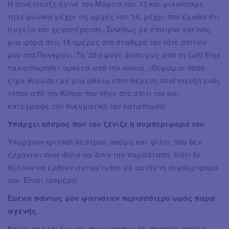
Η συνέντευξη έγινε τον Μάρτιο του ’13 και μιλούσαμε
τηλεφωνικά μέχρι τις αρχές του ‘14, μέχρι που έμαθα ότι
η υγεία του χειροτέρευσε. Συνήθως με έπαιρνε εκείνος
μια φορά στις 15 ημέρες στο σταθερό του τότε σπιτιού
μου στο Παγκράτι. Το ’20 έφυγε δυστυχώς από τη ζωή! Είχε
ταλαιπωρηθεί αρκετά από την άνοια…Θυμάμαι πόσο
είχα θυμώσει με μια άθλια υποτιθέμενη συνέντευξη ενός
τύπου από την Κύπρο που πήγε στο σπίτι του και
κατέγραψε την πνευματική του κατάπτωση!
Υπάρχει κόσμος που του ξένιζε η συμπεριφορά του.
Υπάρχουν κριτικοί θεάτρου, ακόμα και φίλοι, που δεν
έρχονται συνειδητά να δουν την παράσταση, διότι δε
θέλουν να έρθουν αντιμέτωποι με αυτήν τη συμπεριφορά
του. Είναι τρομερό!
Εμένα πάντως μου φαινόταν περισσότερο ωμός παρά
αγενής.
Κοίτα, πολλοί δεν του συγχώρεσαν ότι πετούσε κακίες.