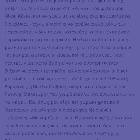
κανά εξάμηνο να ανέβω και μου έχει λείψει. Μου έχει
λείψει να πιω έναν καφέ στη «Ζώγια» του φίλου μου,
Νίκου Κέκια, και να χαθώ με τις ώρες στα παρακείμενα
δισκάδικα. Ψάχνω ευκαιρία να ανέβω αλλά λόγω των
παραστάσεων δεν το έχω καταφέρει ακόμη. Έχει έναν
ευρωπαϊκό αέρα αυτή η πόλη. Η πλατεία Αριστοτέλους
μου θυμίζει τη Βαρκελώνη. Έχει μια άπλα στους δρόμους
της και μου αρέσουν οι άνθρωποί της. Δεν εννοώ τους
πάντες, γιατί κατά βάση είναι μια συντηρητική και
βυζαντινοκρατούμενη πόλη, αλλά τουλάχιστον οι δικοί
μου άνθρωποι από κει είναι πολύ ξεχωριστοί! Ο Θωμάς
Κοροβίνης, η Βούλα Σαββίδη, ακόμη και ο συχωρεμένος
Γιάννης Μπουτάρης που χαιρόμουν να τον συναντώ και να
τα λέμε… Και όπως μου είχε πει χαρακτηριστικά η
Θεσσαλονικιά φίλη και συνάδελφός Μαριάνθη
Πελεβάνη: «Μη νομίζεις πως οι Θεσσαλονικείς είναι σαν
τους διανοούμενους που εσύ κάνεις παρέα. Δεν είναι
αυτοί ο μέσος όρος των Θεσσαλονικιών»! Δυστυχώς…