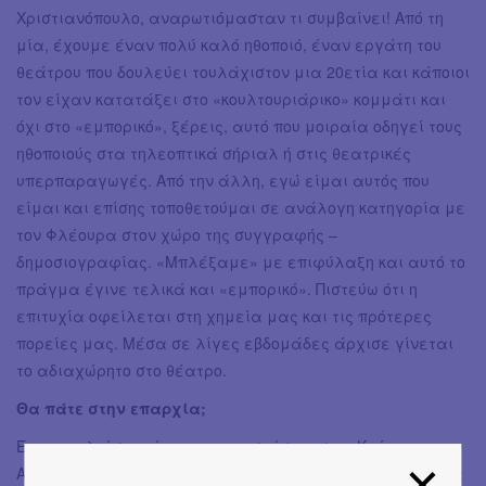
Χριστιανόπουλο, αναρωτιόμασταν τι συμβαίνει! Από τη
μία, έχουμε έναν πολύ καλό ηθοποιό, έναν εργάτη του
θεάτρου που δουλεύει τουλάχιστον μια 20ετία και κάποιοι
τον είχαν κατατάξει στο «κουλτουριάρικο» κομμάτι και
όχι στο «εμπορικό», ξέρεις, αυτό που μοιραία οδηγεί τους
ηθοποιούς στα τηλεοπτικά σήριαλ ή στις θεατρικές
υπερπαραγωγές. Από την άλλη, εγώ είμαι αυτός που
είμαι και επίσης τοποθετούμαι σε ανάλογη κατηγορία με
τον Φλέουρα στον χώρο της συγγραφής –
δημοσιογραφίας. «Μπλέξαμε» με επιφύλαξη και αυτό το
πράγμα έγινε τελικά και «εμπορικό». Πιστεύω ότι η
επιτυχία οφείλεται στη χημεία μας και τις πρότερες
πορείες μας. Μέσα σε λίγες εβδομάδες άρχισε γίνεται
το αδιαχώρητο στο θέατρο.
Θα πάτε στην επαρχία;
Έχουμε κλείσει κάποιες παραστάσεις στην Κρήτη για τον
Απρίλιο του ’25, όπως και σε άλλα μέρη. Ήδη υπάρχει μια