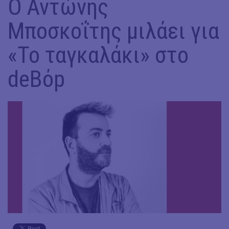
Ο Αντώνης
Μποσκοΐτης μιλάει για
«Το ταγκαλάκι» στο
deBόp