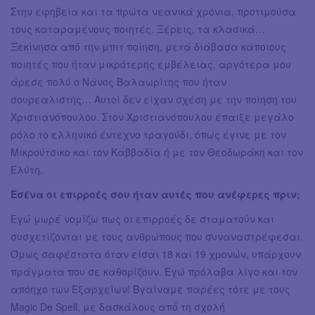
Στην εφηβεία και τα πρώτα νεανικά χρόνια, προτιμούσα
τους καταραμένους ποιητές. Ξέρεις, τα κλασικά…
Ξεκίνησα από την μπιτ ποίηση, μετά διάβασα κάποιους
ποιητές που ήταν μικρότερης εμβέλειας, αργότερα μου
άρεσε πολύ ο Νάνος Βαλαωρίτης που ήταν
σουρεαλιστής… Αυτοί δεν είχαν σχέση με την ποίηση του
Χριστιανόπουλου. Στον Χριστιανόπουλου έπαιξε μεγάλο
ρόλο το ελληνικό έντεχνο τραγούδι, όπως έγινε με τον
Μικρούτσικο και τον Καββαδία ή με τον Θεοδωράκη και τον
Ελύτη.
Εσένα οι επιρροές σου ήταν αυτές που ανέφερες πριν;
Εγώ μωρέ νομίζω πως οι επιρροές δε σταματούν και
συσχετίζονται με τους ανθρώπους που συναναστρέφεσαι.
Όμως σαφέστατα όταν είσαι 18 και 19 χρονών, υπάρχουν
πράγματα που σε καθορίζουν. Εγώ πρόλαβα λίγο και τον
απόηχο των Εξαρχείων! Βγαίναμε παρέες τότε με τους
Magic De Spell, με δασκάλους από τη σχολή