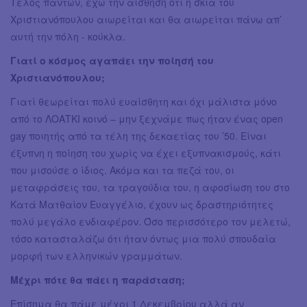
Τέλος πάντων, έχω την αίσθηση ότι η σκιά του
Χριστιανόπουλου αιωρείται και θα αιωρείται πάνω απ’
αυτή την πόλη - κούκλα.
Γιατί ο κόσμος αγαπάει την ποίησή του
Χριστιανόπουλου;
Γιατί θεωρείται πολύ ευαίσθητη και όχι μάλιστα μόνο
από το ΛΟΑΤΚΙ κοινό – μην ξεχνάμε πως ήταν ένας open
gay ποιητής από τα τέλη της δεκαετίας του ’50. Είναι
έξυπνη η ποίηση του χωρίς να έχει εξυπνακισμούς, κάτι
που μισούσε ο ίδιος. Ακόμα και τα πεζά του, οι
μεταφράσεις του, τα τραγούδια του, η αφοσίωση του στο
Κατά Ματθαίον Ευαγγέλιο, έχουν ως δραστηριότητες
πολύ μεγάλο ενδιαφέρον. Όσο περισσότερο τον μελετώ,
τόσο κατασταλάζω ότι ήταν όντως μια πολύ σπουδαία
μορφή των ελληνικών γραμμάτων.
Μέχρι πότε θα πάει η παράσταση;
Επίσημα θα πάμε μέχρι 1 Δεκεμβρίου αλλά αν