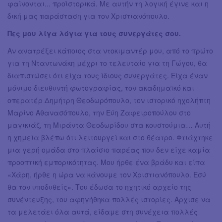
φαίνονται... προϊστορικά. Με αυτήν τη λογική έγινε και η
δική μας παράσταση για τον Χριστιανόπουλο.
Πες μου λίγα λόγια για τους συνεργάτες σου.
Αν ανατρέξει κάποιος στα ντοκιμαντέρ μου, από το πρώτο
για τη Νταντωνάκη μέχρι το τελευταίο για τη Γώγου, θα
διαπιστώσει ότι είχα τους ίδιους συνεργάτες. Είχα έναν
μόνιμο διευθυντή φωτογραφίας, τον ακαδημαϊκό και
οπερατέρ Δημήτρη Θεοδωρόπουλο, τον ιστορικό ηχολήπτη
Μαρίνο Αθανασόπουλο, την Εύη Ζαφειροπούλου στο
μαγικιάζ, τη Μιράντα Θεοδωρίδου στα κουστούμια… Αυτή
η χημεία βλέπω ότι λειτουργεί και στο θέατρο. Φτιάχτηκε
μια γερή ομάδα στο πλαίσιο παρέας που δεν είχε καμία
προοπτική εμπορικότητας. Μου ήρθε ένα βράδυ και είπα
«Χάρη, ήρθε η ώρα να κάνουμε τον Χριστιανόπουλο. Εσύ
θα τον υποδυθείς». Του έδωσα το ηχητικό αρχείο της
συνέντευξης, του αφηγήθηκα πολλές ιστορίες. Άρχισε να
τα μελετάει όλα αυτά, είδαμε στη συνέχεια πολλές