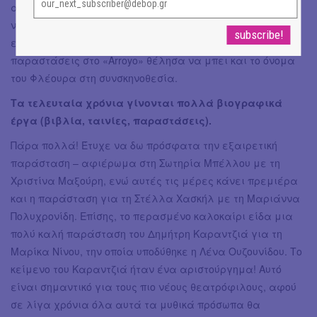
από τη σκηνοθεσία στον κινηματογράφο ή στα
ντοκιμαντέρ, όπου εκεί θα έλεγα ότι έχω μεγάλη
εμπειρία. Δεν είναι τυχαίο που τώρα για τις
παραστάσεις στο «Arroyo» θέλησα να μπει και το όνομα
του Φλέουρα στη συνσκηνοθεσία.
Τα τελευταία χρόνια γίνονται πολλά βιογραφικά
έργα (βιβλία, ταινίες, παραστάσεις).
Πάρα πολλά! Έτυχε να δω πρόσφατα την εξαιρετική
παράσταση – αφιέρωμα στη Σωτηρία Μπέλλου με τη
Χριστίνα Μαξούρη, ενώ αυτές τις μέρες κάνει πρεμιέρα
και η παράσταση για τη Στέλλα Χασκήλ με τη Μαριάννα
Πολυχρονίδη. Επίσης, το περασμένο καλοκαίρι είδα μια
πολύ καλή παράσταση του Δημήτρη Καραντζιά για τη
Μαρίκα Νίνου, την οποία υποδύθηκε η Λένα Ουζουνίδου. Το
κείμενο του Καραντζιά ήταν ένα αριστούργημα! Αυτό
είναι σημαντικό για τους πιο νέους θεατρόφιλους, αφού
σε λίγα χρόνια όλα αυτά τα μυθικά πρόσωπα θα