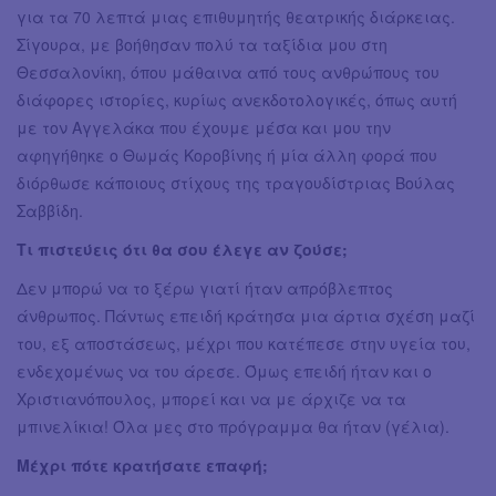
για τα 70 λεπτά μιας επιθυμητής θεατρικής διάρκειας.
Σίγουρα, με βοήθησαν πολύ τα ταξίδια μου στη
Θεσσαλονίκη, όπου μάθαινα από τους ανθρώπους του
διάφορες ιστορίες, κυρίως ανεκδοτολογικές, όπως αυτή
με τον Αγγελάκα που έχουμε μέσα και μου την
αφηγήθηκε ο Θωμάς Κοροβίνης ή μία άλλη φορά που
διόρθωσε κάποιους στίχους της τραγουδίστριας Βούλας
Σαββίδη.
Τι πιστεύεις ότι θα σου έλεγε αν ζούσε;
Δεν μπορώ να το ξέρω γιατί ήταν απρόβλεπτος
άνθρωπος. Πάντως επειδή κράτησα μια άρτια σχέση μαζί
του, εξ αποστάσεως, μέχρι που κατέπεσε στην υγεία του,
ενδεχομένως να του άρεσε. Όμως επειδή ήταν και ο
Χριστιανόπουλος, μπορεί και να με άρχιζε να τα
μπινελίκια! Όλα μες στο πρόγραμμα θα ήταν (γέλια).
Μέχρι πότε κρατήσατε επαφή;