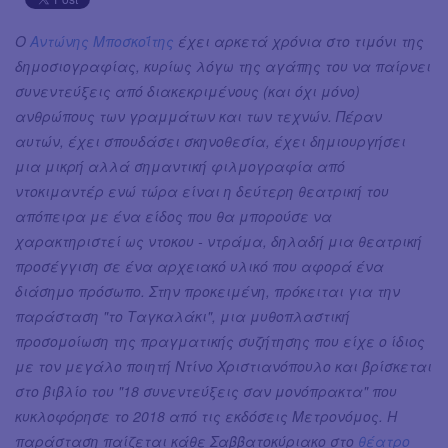
O
Αντώνης Μποσκοΐτης
έχει αρκετά χρόνια στο τιμόνι της
δημοσιογραφίας, κυρίως λόγω της αγάπης του να παίρνει
συνεντεύξεις από διακεκριμένους (και όχι μόνο)
ανθρώπους των γραμμάτων και των τεχνών. Πέραν
αυτών, έχει σπουδάσει σκηνοθεσία, έχει δημιουργήσει
μια μικρή αλλά σημαντική φιλμογραφία από
ντοκιμαντέρ ενώ τώρα είναι η δεύτερη θεατρική του
απόπειρα με ένα είδος που θα μπορούσε να
χαρακτηριστεί ως ντοκου - ντράμα, δηλαδή μια θεατρική
προσέγγιση σε ένα αρχειακό υλικό που αφορά ένα
διάσημο πρόσωπο. Στην προκειμένη, πρόκειται για την
παράσταση "το Ταγκαλάκι", μια μυθοπλαστική
προσομοίωση της πραγματικής συζήτησης που είχε ο ίδιος
με τον μεγάλο ποιητή Ντίνο Χριστιανόπουλο και βρίσκεται
στο βιβλίο του "18 συνεντεύξεις σαν μονόπρακτα" που
κυκλοφόρησε το 2018 από τις εκδόσεις Μετρονόμος. Η
παράσταση παίζεται κάθε Σαββατοκύριακο στο
θέατρο